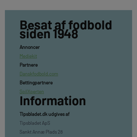
Besat af fodbold
siden 1948
Annoncer
Mediekit
Partnere
Danskfodbold.com
Bettingpartnere
SpilXperten
Information
TIpsbladet.dk udgives af
Tipsbladet ApS
Sankt Annæ Plads 28