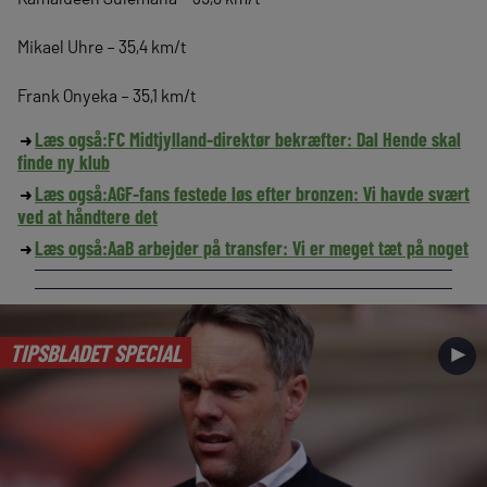
Mikael Uhre – 35,4 km/t
Frank Onyeka – 35,1 km/t
Læs også:
FC Midtjylland-direktør bekræfter: Dal Hende skal
finde ny klub
Læs også:
AGF-fans festede løs efter bronzen: Vi havde svært
ved at håndtere det
Læs også:
AaB arbejder på transfer: Vi er meget tæt på noget
TIPSBLADET SPECIAL
►