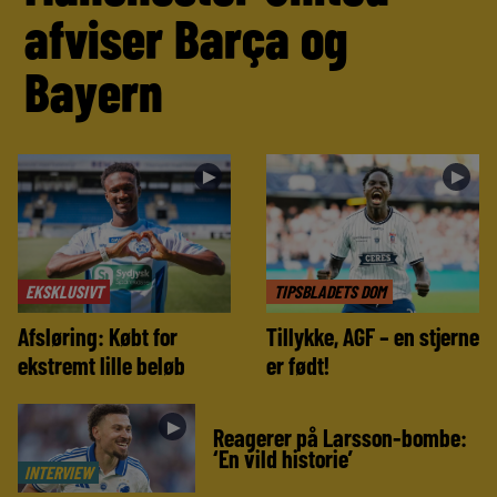
afviser Barça og
Bayern
►
►
EKSKLUSIVT
TIPSBLADETS DOM
Afsløring: Købt for
Tillykke, AGF – en stjerne
ekstremt lille beløb
er født!
►
Reagerer på Larsson-bombe:
‘En vild historie’
INTERVIEW