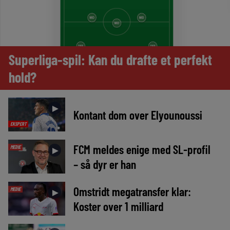
Superliga-spil: Kan du drafte et perfekt
hold?
►
Kontant dom over Elyounoussi
EKSPERT
FCM meldes enige med SL-profil
MEDIE
►
– så dyr er han
Omstridt megatransfer klar:
MEDIE
►
Koster over 1 milliard