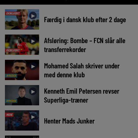
EKSKLUSIVT
►
Færdig i dansk klub efter 2 dage
Afsløring: Bombe – FCN slår alle
►
transferrekorder
EKSKLUSIVT
Mohamed Salah skriver under
►
med denne klub
NYHEDER
Kenneth Emil Petersen revser
►
Superliga-træner
NYHEDER
MEDIE
►
Henter Mads Junker