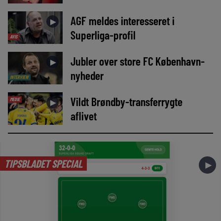
AGF meldes interesseret i
►
Superliga-profil
AVIS
Jubler over store FC København-
►
nyheder
INTERVIEW
Vildt Brøndby-transferrygte
MEDIE
►
aflivet
TIPSBLADET SPECIAL
►