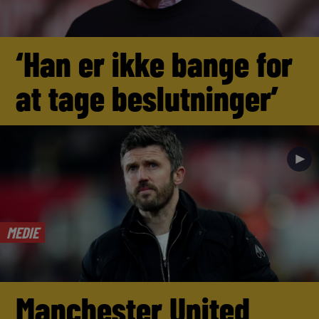
‘Han er ikke bange for
at tage beslutninger’
►
MEDIE
Manchester United