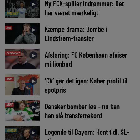
Ny FCK-spiller indrømmer: Det
►
har været mærkeligt
INTERVIEW
Kæmpe drama: Bombe i
AVIS
►
Lindstrøm-transfer
Afsløring: FC København afviser
EKSKLUSIVT
►
millionbud
‘CV’ gør det igen: Køber profil til
MEDIE
►
spotpris
Dansker bomber løs – nu kan
MEDIE
►
han slå transferrekord
Legende til Bayern: Hent tidl. SL-
NYHEDER
►