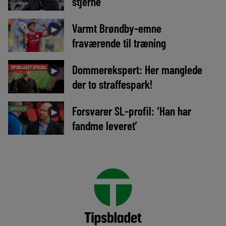
stjerne
Varmt Brøndby-emne
►
fraværende til træning
Dommerekspert: Her manglede
TIPSBLADET SPECIAL
►
der to straffespark!
Forsvarer SL-profil: ‘Han har
NYHEDER
►
fandme leveret’