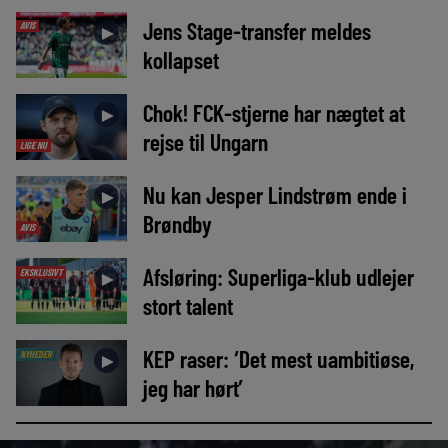
Jens Stage-transfer meldes
AVIS
►
kollapset
Chok! FCK-stjerne har nægtet at
►
rejse til Ungarn
LIGE NU
Nu kan Jesper Lindstrøm ende i
►
Brøndby
AVIS
Afsløring: Superliga-klub udlejer
EKSKLUSIVT
►
stort talent
KEP raser: ‘Det mest uambitiøse,
NYHEDER
►
jeg har hørt’