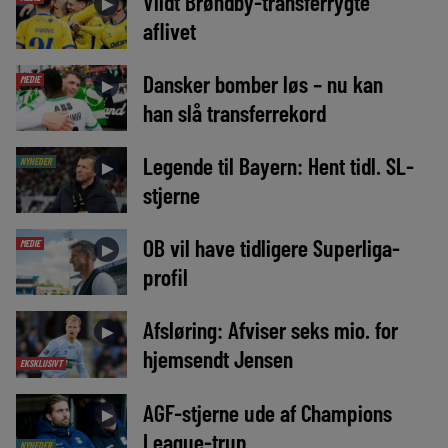
Vildt Brøndby-transferrygte
►
aflivet
Dansker bomber løs – nu kan
MEDIE
►
han slå transferrekord
Legende til Bayern: Hent tidl. SL-
NYHEDER
►
stjerne
OB vil have tidligere Superliga-
MEDIE
►
profil
Afsløring: Afviser seks mio. for
►
hjemsendt Jensen
EKSKLUSIVT
AGF-stjerne ude af Champions
►
League-trup
NYHEDER