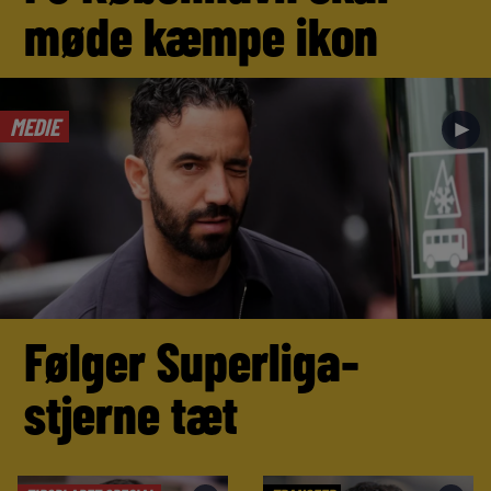
møde kæmpe ikon
MEDIE
►
Følger Superliga-
stjerne tæt