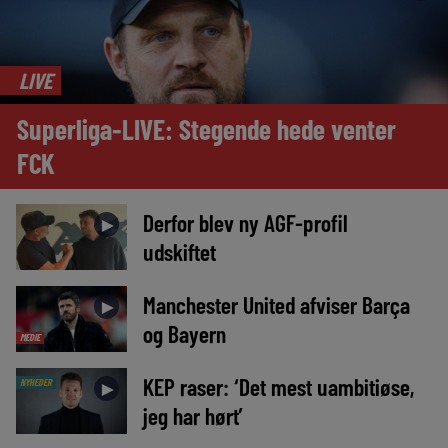
LIVE
Superliga-LIVE: Stegende hede venter
FCK
Derfor blev ny AGF-profil
►
udskiftet
Manchester United afviser Barça
►
og Bayern
MEDIE
KEP raser: ‘Det mest uambitiøse,
NYHEDER
►
jeg har hørt’