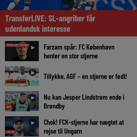
TransferLIVE: SL-angriber får
udenlandsk interesse
Farzam spår: FC København
TIPSBLADET SPECIAL
►
henter en stor stjerne
►
Tillykke, AGF – en stjerne er født!
TIPSBLADETS DOM
Nu kan Jesper Lindstrøm ende i
►
Brøndby
AVIS
Chok! FCK-stjerne har nægtet at
►
rejse til Ungarn
LIGE NU