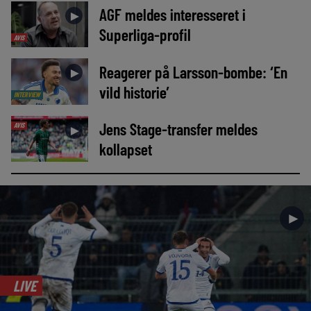
AGF meldes interesseret i
►
Superliga-profil
AVIS
Reagerer på Larsson-bombe: ‘En
►
vild historie’
INTERVIEW
Jens Stage-transfer meldes
AVIS
►
kollapset
►
LIVE