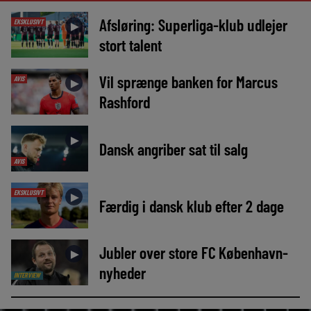
Afsløring: Superliga-klub udlejer
EKSKLUSIVT
►
stort talent
Vil sprænge banken for Marcus
AVIS
►
Rashford
►
Dansk angriber sat til salg
AVIS
EKSKLUSIVT
►
Færdig i dansk klub efter 2 dage
Jubler over store FC København-
►
nyheder
INTERVIEW