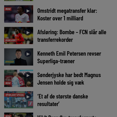
Omstridt megatransfer klar:
MEDIE
►
Koster over 1 milliard
Afsløring: Bombe – FCN slår alle
►
transferrekorder
EKSKLUSIVT
Kenneth Emil Petersen revser
►
Superliga-træner
NYHEDER
Sønderjyske har bedt Magnus
►
Jensen holde sig væk
MEDIE
‘Et af de største danske
TIPSBLADET SPECIAL
►
resultater’
MEDIE