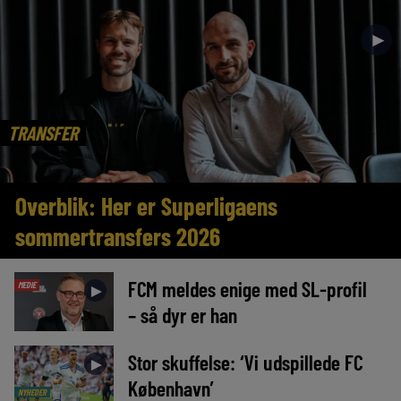
►
TRANSFER
Overblik: Her er Superligaens
sommertransfers 2026
FCM meldes enige med SL-profil
MEDIE
►
– så dyr er han
Stor skuffelse: ‘Vi udspillede FC
►
København’
NYHEDER