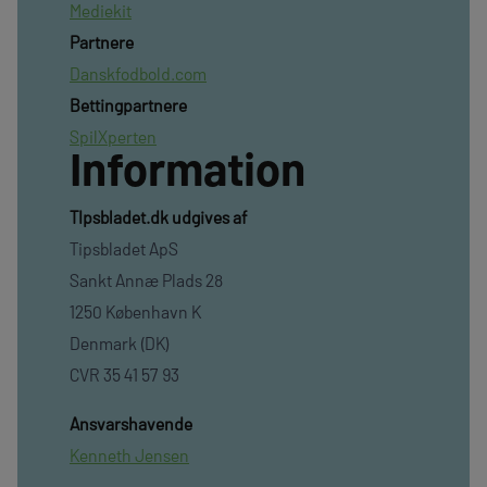
Mediekit
Partnere
Danskfodbold.com
Bettingpartnere
SpilXperten
Information
TIpsbladet.dk udgives af
Tipsbladet ApS
Sankt Annæ Plads 28
1250 København K
Denmark (DK)
CVR 35 41 57 93
Ansvarshavende
Kenneth Jensen