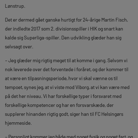
Lønstrup.
Det er dermed gået ganske hurtigt for 24-årige Martin Fisch,
der indledte 2017 som 2. divisionsspiller i HIK og snart kan
kalde sig Superliga-spiller. Den udvikling glæder han sig
selvsagt over.
– Jeg glæder mig rigtig meget til at komme i gang. Selvom vi
nok leverede over det forventede i foråret, og der kommer til
at være en tilpasningsperiode, hvor vi skal vænne os til
tempoet, synes jeg, at vi viste mod Viborg, at vi kan være med
på det her niveau. Vi har forskellige typer i forsvaret med
forskellige kompetencer og har en forsvarskæde, der
supplerer hinanden rigtig godt, siger han til FC Helsingørs
hjemmeside.
– Personligt kommer jeg både med noget fysik og noget fart, og