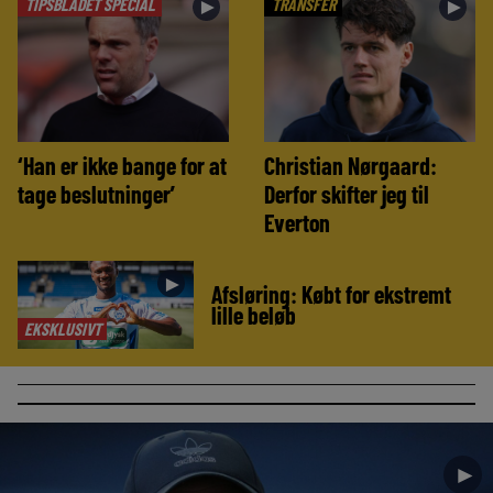
TIPSBLADET SPECIAL
TRANSFER
►
►
‘Han er ikke bange for at
Christian Nørgaard:
tage beslutninger’
Derfor skifter jeg til
Everton
►
Afsløring: Købt for ekstremt
lille beløb
EKSKLUSIVT
►