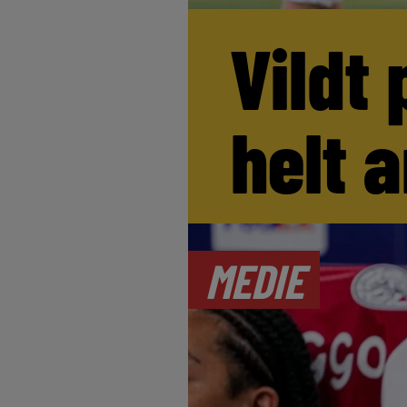
Vildt 
helt 
MEDIE