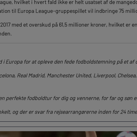
ague, hvilket i hvert fald ikke er helt usatset af de mange
kation til Europa League-gruppespillet vil indbringe 75 mill
17 med et overskud på 61,5 millioner kroner, hvilket er en
inden.
i Europa for at opleve den fede fodboldstemning på et af d
celona, Real Madrid, Manchester United, Liverpool, Chelsea
en perfekte fodboldtur for dig og vennerne, for far og søn el
nkelt, og der er svar fra rejsearrangørerne inden for 24 time