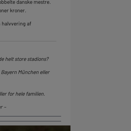
dobbelte danske mestre.
ioner kroner.
 halvvering af
e helt store stadions?
, Bayern München eller
ler for hele familien.
r –