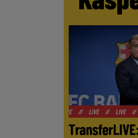
//
LIVE
//
LIVE
//
LI
TransferLIVE