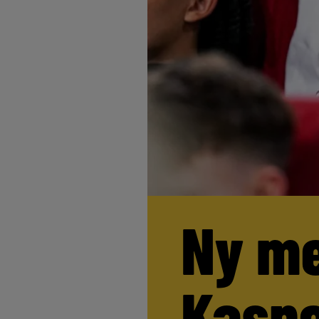
Ny me
Kaspe