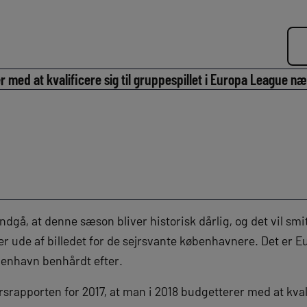
med at kvalificere sig til gruppespillet i Europa League n
dgå, at denne sæson bliver historisk dårlig, og det vil sm
 ude af billedet for de sejrsvante københavnere. Det er E
benhavn benhårdt efter.
srapporten for 2017, at man i 2018 budgetterer med at kvalif