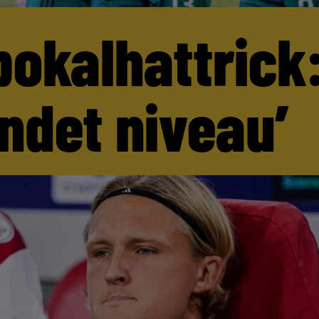
pokalhattrick:
andet niveau’