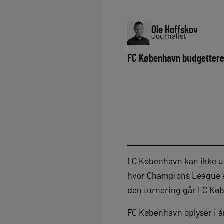
Ole Hoffskov
Journalist
FC København budgetterer 
FC København kan ikke un
hvor Champions League er
den turnering går FC Kø
FC København oplyser i år