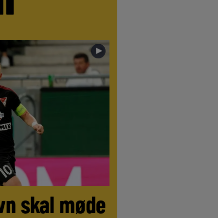
►
//
LIVE
//
LIVE
//
LIVE
//
LIVE
//
LIVE
vn skal møde