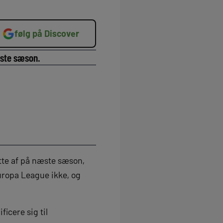
følg på Discover
æste sæson.
itte af på næste sæson,
uropa League ikke, og
icere sig til