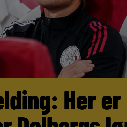
lding: Her er
r Dolbergs lø