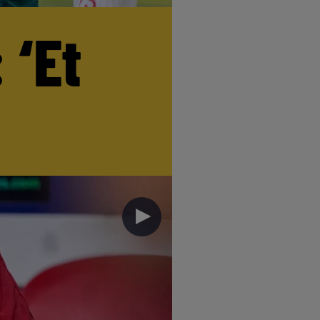
 ‘Et
►