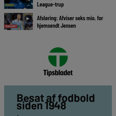
League-trup
NYHEDER
Afsløring: Afviser seks mio. for
►
hjemsendt Jensen
EKSKLUSIVT
Besat af fodbold
siden 1948