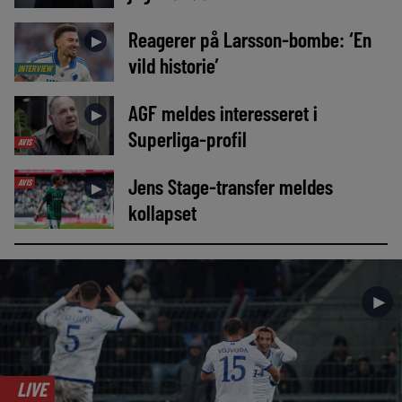
Reagerer på Larsson-bombe: ‘En
►
vild historie’
INTERVIEW
AGF meldes interesseret i
►
Superliga-profil
AVIS
Jens Stage-transfer meldes
AVIS
►
kollapset
►
LIVE