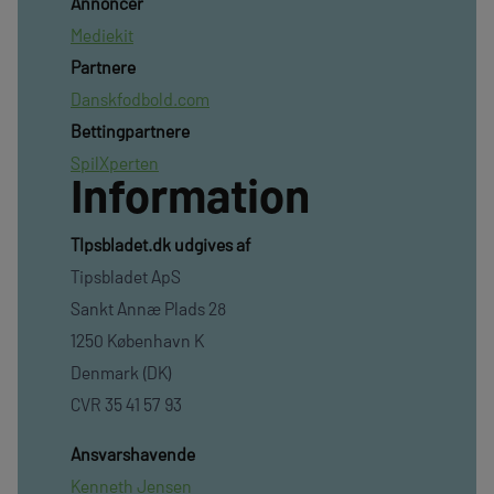
Annoncer
Mediekit
Partnere
Danskfodbold.com
Bettingpartnere
SpilXperten
Information
TIpsbladet.dk udgives af
Tipsbladet ApS
Sankt Annæ Plads 28
1250 København K
Denmark (DK)
CVR 35 41 57 93
Ansvarshavende
Kenneth Jensen