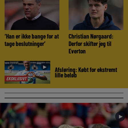
‘Han er ikke bange for at
Christian Nørgaard:
tage beslutninger’
Derfor skifter jeg til
Everton
►
Afsløring: Købt for ekstremt
lille beløb
EKSKLUSIVT
►