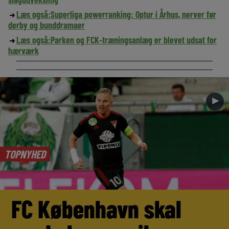
Læs også:
Superliga powerranking: Optur i Århus, nerver før
derby og bunddramaer
Læs også:
Parken og FCK-træningsanlæg er blevet udsat for
hærværk
►
TOPNYHED
FC København skal