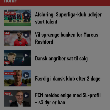
Afsløring: Superliga-klub udlejer
EKSKLUSIVT
►
stort talent
Vil sprænge banken for Marcus
AVIS
►
Rashford
►
Dansk angriber sat til salg
AVIS
EKSKLUSIVT
►
Færdig i dansk klub efter 2 dage
FCM meldes enige med SL-profil
MEDIE
►
– så dyr er han