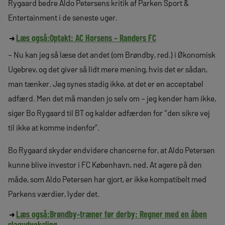
Rygaard bedre Aldo Petersens kritik af Parken Sport &
Entertainment i de seneste uger.
Læs også:
Optakt: AC Horsens – Randers FC
– Nu kan jeg så læse det andet (om Brøndby, red.) i Økonomisk
Ugebrev, og det giver så lidt mere mening, hvis det er sådan,
man tænker. Jeg synes stadig ikke, at det er en acceptabel
adfærd. Men det må manden jo selv om – jeg kender ham ikke,
siger Bo Rygaard til BT og kalder adfærden for “den sikre vej
til ikke at komme indenfor”.
Bo Rygaard skyder endvidere chancerne for, at Aldo Petersen
kunne blive investor i FC København, ned. At agere på den
måde, som Aldo Petersen har gjort, er ikke kompatibelt med
Parkens værdier, lyder det.
Læs også:
Brøndby-træner før derby: Regner med en åben
slagudveksling