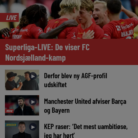
LIVE
Superliga-LIVE: De viser FC
Nordsjælland-kamp
Derfor blev ny AGF-profil
►
udskiftet
Manchester United afviser Barça
►
og Bayern
MEDIE
KEP raser: ‘Det mest uambitiøse,
NYHEDER
►
jeg har hørt’