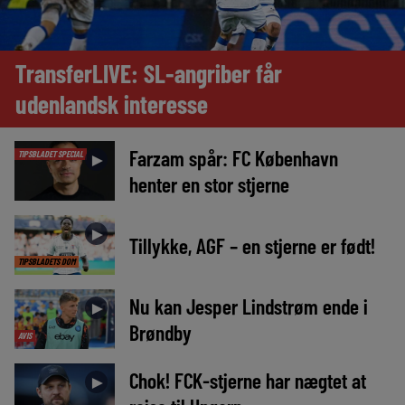
TransferLIVE: SL-angriber får
udenlandsk interesse
Farzam spår: FC København
TIPSBLADET SPECIAL
►
henter en stor stjerne
►
Tillykke, AGF – en stjerne er født!
TIPSBLADETS DOM
Nu kan Jesper Lindstrøm ende i
►
Brøndby
AVIS
Chok! FCK-stjerne har nægtet at
►