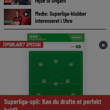
rejse til Ungarn
LIGE NU
Medie: Superliga-klubber
►
interesseret i Uhre
NYHEDER
TIPSBLADET SPECIAL
►
Superliga-spil: Kan du drafte et perfekt
hold?