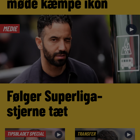
møde kæmpe ikon
MEDIE
►
Følger Superliga-
stjerne tæt
TIPSBLADET SPECIAL
TRANSFER
►
►