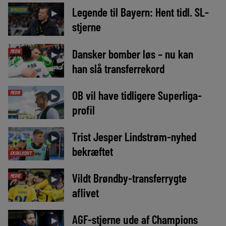
Legende til Bayern: Hent tidl. SL-
NYHEDER
►
stjerne
Dansker bomber løs – nu kan
MEDIE
►
han slå transferrekord
OB vil have tidligere Superliga-
MEDIE
►
profil
Trist Jesper Lindstrøm-nyhed
►
bekræftet
EKSKLUSIVT
Vildt Brøndby-transferrygte
MEDIE
►
aflivet
AGF-stjerne ude af Champions
►