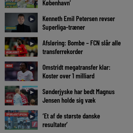
København’
NYHEDER
Kenneth Emil Petersen revser
►
Superliga-træner
NYHEDER
Afsløring: Bombe – FCN slår alle
►
transferrekorder
EKSKLUSIVT
Omstridt megatransfer klar:
MEDIE
►
Koster over 1 milliard
Sønderjyske har bedt Magnus
►
Jensen holde sig væk
MEDIE
‘Et af de største danske
TIPSBLADET SPECIAL
►
resultater’