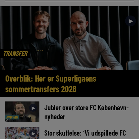
►
TRANSFER
Overblik: Her er Superligaens
sommertransfers 2026
Jubler over store FC København-
►
nyheder
INTERVIEW
Stor skuffelse: ‘Vi udspillede FC
►