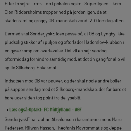
Efter to sejre i træk – én i pokalen og én i Superligaen – kom
Glen Riddersholms tropper ned på jorden igen, da et
skadesramt og groggy OB-mandskab vandt 2-0 torsdag aften.
Dermed skal SønderjyskE igen passe på, at OB og Lyngby ikke
pludselig stikker af i puljen og efterlader Haderslev-klubben i
en gyserkamp om overlevelse. Det vil en sejr søndag
eftermiddag forhindre samtidig med, at det én gang for alle vil
spille Silkeborg IF skakmat.
Indsatsen mod OB var pauver, og der skal nogle andre boller
på suppen søndag mod et Silkeborg-mandskab, der for bare et
bare uger siden tog point fra de lyseblå.
Læs også:
Optakt: FC Midtjylland – AGF
SønderjyskE har Johan Absalonsen i karantæne, mens Marc
Pedersen, Rilwan Hassan, Theofanis Mavrommatis og Jeppe