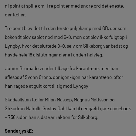
ni point at spille om. Tre point er med andre ord det eneste,
der tæller.
Tre point blev det til i den første puljekamp mod OB, der som
bekendt blev sablet ned med 6-0, men det blev ikke fulgt op i
Lyngby, hvor det sluttede 0-0, selv om Silkeborg var bedst og
havde hele 18 afslutninger alene i anden halvleg.
Junior Brumado vender tilbage fra karantæne, men han
afløses af Svenn Crone, der igen-igen har karantæne, efter
han ragede et gult kort til sig mod Lyngby.
Skadeslisten tæller Milan Massop, Magnus Mattsson og
Shkodran Maholli. Gustav Dahl kan til gengæld gøre comeback
– 756 siden han sidst var i aktion for Silkeborg.
SønderjyskE: