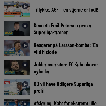
►
Tillykke, AGF – en stjerne er født!
TIPSBLADETS DOM
Kenneth Emil Petersen revser
►
Superliga-træner
NYHEDER
Reagerer på Larsson-bombe: ‘En
►
vild historie’
INTERVIEW
Jubler over store FC København-
►
nyheder
INTERVIEW
OB vil have tidligere Superliga-
MEDIE
►
profil
Afsløring: Købt for ekstremt lille
►