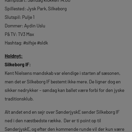
Spillested: Jysk Park, Silkeborg
Slutspil: Pulje 1
Dommer: Aydin Uslu
På TV: TV3 Max
Hashtag: #sifsje #sldk
Holdnyt:
Silkeborg IF:
Kent Nielsens mandskab var elendige i starten af sæsonen,
men det er Silkeborg IF bestemt ikke mere. De ligner dog en
sikker nedrykker – søndag kan ballet være forbi for den jyske
traditionsklub.
Alt andet end en sejr over SønderjyskE sender Silkeborg IF
ned i den næstbedste række. Der er ti point op til
SønderjyskE, og efter den kommende runde vil der kun være