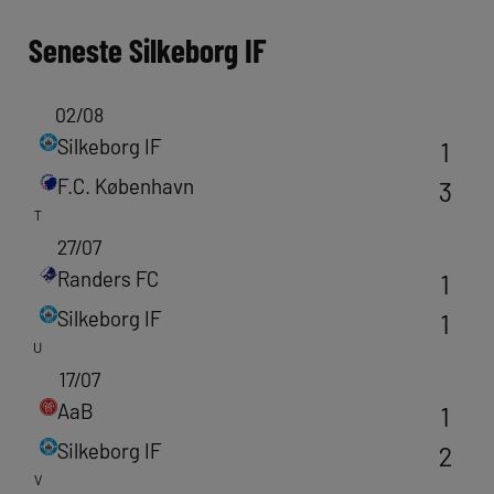
Seneste
Silkeborg IF
02/08
Silkeborg IF
1
F.C. København
3
T
27/07
Randers FC
1
Silkeborg IF
1
U
17/07
AaB
1
Silkeborg IF
2
V