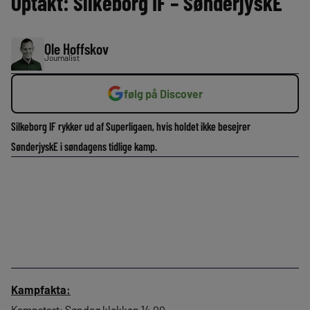
Optakt: Silkeborg IF – SønderjyskE
Ole Hoffskov
Journalist
følg på Discover
Silkeborg IF rykker ud af Superligaen, hvis holdet ikke besejrer
SønderjyskE i søndagens tidlige kamp.
Kampfakta:
Kampstart: Søndag klokken 14.00