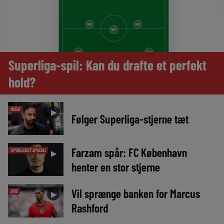
Superliga-spil: Kan du drafte et perfekt
hold?
MEDIE
►
Følger Superliga-stjerne tæt
Farzam spår: FC København
TIPSBLADET SPECIAL
►
henter en stor stjerne
Vil sprænge banken for Marcus
AVIS
►
Rashford