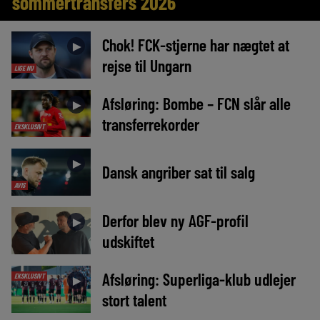
sommertransfers 2026
Chok! FCK-stjerne har nægtet at
►
rejse til Ungarn
LIGE NU
Afsløring: Bombe – FCN slår alle
►
transferrekorder
EKSKLUSIVT
►
Dansk angriber sat til salg
AVIS
Derfor blev ny AGF-profil
►
udskiftet
Afsløring: Superliga-klub udlejer
EKSKLUSIVT
►
stort talent