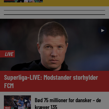
►
LIVE
Superliga-LIVE: Modstander storhylder
FCM
Bød 75 millioner for dansker – de
►
kræver 135
MEDIE