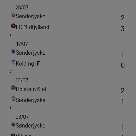
26/07
Sønderjyske
2
FC Midtjylland
3
T
17/07
Sønderjyske
1
Kolding IF
0
V
10/07
Holstein Kiel
2
Sønderjyske
1
T
03/07
Sønderjyske
1