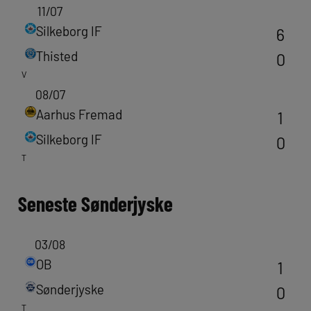
11/07
Silkeborg IF
6
Thisted
0
V
08/07
Aarhus Fremad
1
Silkeborg IF
0
T
Seneste
Sønderjyske
03/08
OB
1
Sønderjyske
0
T