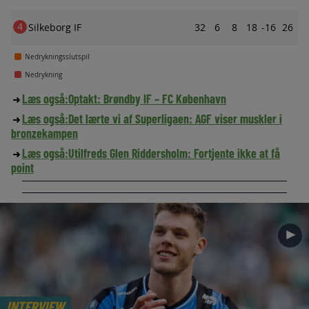
4
Silkeborg IF
32
6
8
18
-16
26
Nedrykningsslutspil
Nedrykning
Læs også:
Optakt: Brøndby IF – FC København
Læs også:
Det lærte vi af Superligaen: AGF viser muskler i
bronzekampen
Læs også:
Utilfreds Glen Riddersholm: Fortjente ikke at få
point
►
INTERVIEW