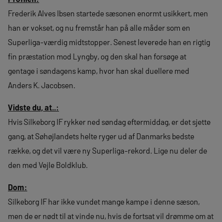
Frederik Alves Ibsen startede sæsonen enormt usikkert, men
han er vokset, og nu fremstår han på alle måder som en
Superliga-værdig midtstopper. Senest leverede han en rigtig
fin præstation mod Lyngby, og den skal han forsøge at
gentage i søndagens kamp, hvor han skal duellere med
Anders K. Jacobsen.
Vidste du, at..:
Hvis Silkeborg IF rykker ned søndag eftermiddag, er det sjette
gang, at Søhøjlandets helte ryger ud af Danmarks bedste
række, og det vil være ny Superliga-rekord. Lige nu deler de
den med Vejle Boldklub.
Dom:
Silkeborg IF har ikke vundet mange kampe i denne sæson,
men de er nødt til at vinde nu, hvis de fortsat vil drømme om at