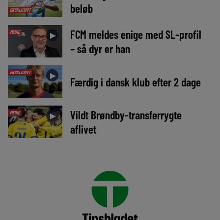
beløb
EKSKLUSIVT
FCM meldes enige med SL-profil
MEDIE
►
– så dyr er han
EKSKLUSIVT
►
Færdig i dansk klub efter 2 dage
Vildt Brøndby-transferrygte
MEDIE
►
aflivet