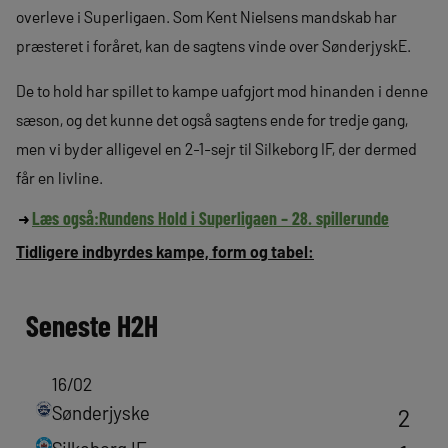
overleve i Superligaen. Som Kent Nielsens mandskab har
præsteret i foråret, kan de sagtens vinde over SønderjyskE.
De to hold har spillet to kampe uafgjort mod hinanden i denne
sæson, og det kunne det også sagtens ende for tredje gang,
men vi byder alligevel en 2-1-sejr til Silkeborg IF, der dermed
får en livline.
Læs også:
Rundens Hold i Superligaen – 28. spillerunde
Tidligere indbyrdes kampe, form og tabel:
Seneste
H2H
16/02
Sønderjyske
2