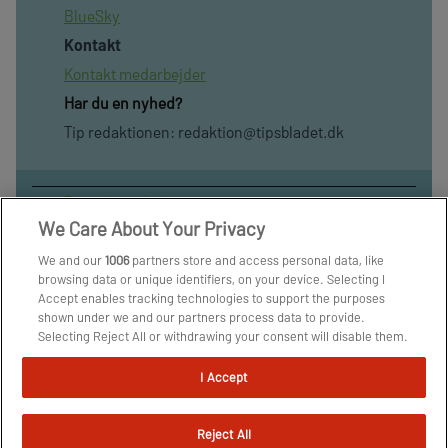
BlueSky
Kontakt
Kontakt medarbejder
Har du en nyhed?
Tip redaktionen:
redaktion@tipsbladet.dk
Privatilvspolitik
We Care About Your Privacy
Cookiepolitik
Publiceringspolitik
We and our
1006
partners store and access personal data, like
browsing data or unique identifiers, on your device. Selecting I
Vilkår for brug af sitet
Accept enables tracking technologies to support the purposes
Spil ansvarligt
shown under we and our partners process data to provide.
Selecting Reject All or withdrawing your consent will disable them.
Administrer samtykke
If trackers are disabled, some content and ads you see may not be
as relevant to you. You can resurface this menu to change your
Arkiv
I Accept
choices or withdraw consent at any time by clicking the Manage
Om os
Preferences link on the bottom of the webpage [or the floating
icon on the bottom-left of the webpage, if applicable]. Your
Skribenter
Reject All