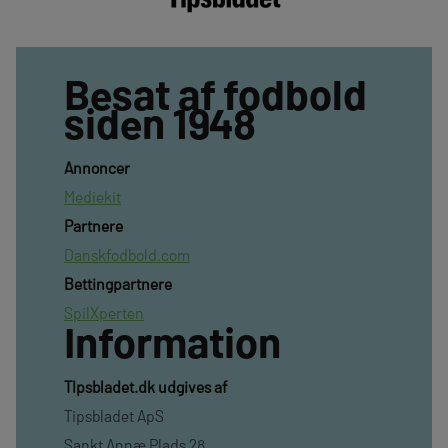
Besat af fodbold
siden 1948
Annoncer
Mediekit
Partnere
Danskfodbold.com
Bettingpartnere
SpilXperten
Information
TIpsbladet.dk udgives af
Tipsbladet ApS
Sankt Annæ Plads 28