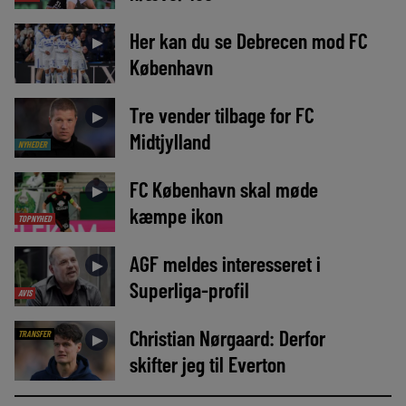
Her kan du se Debrecen mod FC
►
København
Tre vender tilbage for FC
►
Midtjylland
NYHEDER
FC København skal møde
►
kæmpe ikon
TOPNYHED
AGF meldes interesseret i
►
Superliga-profil
AVIS
Christian Nørgaard: Derfor
TRANSFER
►
skifter jeg til Everton