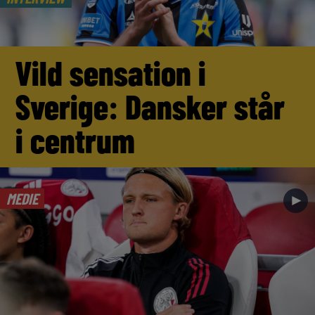
Vild sensation i
Sverige: Dansker står
i centrum
MEDIE
►