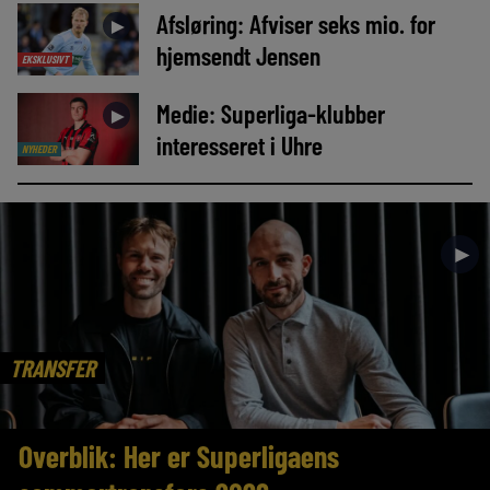
Afsløring: Afviser seks mio. for
►
hjemsendt Jensen
EKSKLUSIVT
Medie: Superliga-klubber
►
interesseret i Uhre
NYHEDER
►
TRANSFER
Overblik: Her er Superligaens