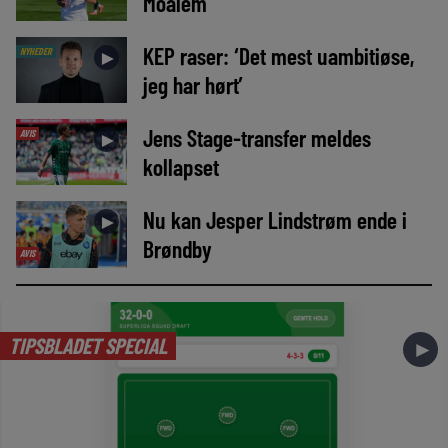
Moalem
KEP raser: ‘Det mest uambitiøse,
NYHEDER
►
jeg har hørt’
Jens Stage-transfer meldes
AVIS
►
kollapset
Nu kan Jesper Lindstrøm ende i
►
Brøndby
AVIS
TIPSBLADET SPECIAL
►