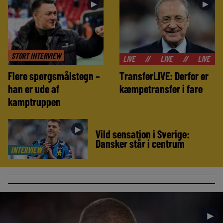
►
►
STORT INTERVIEW
//
LIVE
//
LIVE
//
LIVE
//
LIVE
Flere spørgsmålstegn –
TransferLIVE: Derfor er
han er ude af
kæmpetransfer i fare
kamptruppen
►
Vild sensation i Sverige:
Dansker står i centrum
INTERVIEW
►