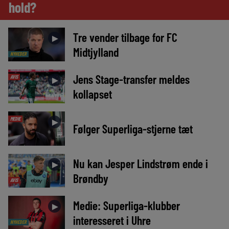
hold?
Tre vender tilbage for FC
►
Midtjylland
NYHEDER
Jens Stage-transfer meldes
AVIS
►
kollapset
MEDIE
►
Følger Superliga-stjerne tæt
Nu kan Jesper Lindstrøm ende i
►
Brøndby
AVIS
Medie: Superliga-klubber
►
interesseret i Uhre
NYHEDER