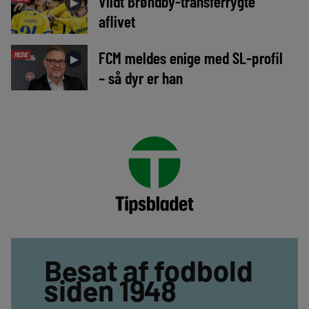
Vildt Brøndby-transferrygte
►
aflivet
FCM meldes enige med SL-profil
MEDIE
►
– så dyr er han
Besat af fodbold
siden 1948