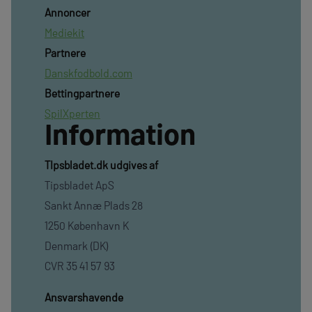
Annoncer
Mediekit
Partnere
Danskfodbold.com
Bettingpartnere
SpilXperten
Information
TIpsbladet.dk udgives af
Tipsbladet ApS
Sankt Annæ Plads 28
1250 København K
Denmark (DK)
CVR 35 41 57 93
Ansvarshavende