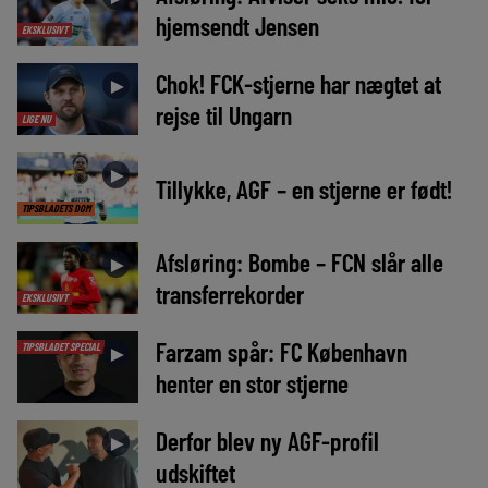
hjemsendt Jensen
EKSKLUSIVT
Chok! FCK-stjerne har nægtet at
►
rejse til Ungarn
LIGE NU
►
Tillykke, AGF – en stjerne er født!
TIPSBLADETS DOM
Afsløring: Bombe – FCN slår alle
►
transferrekorder
EKSKLUSIVT
Farzam spår: FC København
TIPSBLADET SPECIAL
►
henter en stor stjerne
Derfor blev ny AGF-profil
►
udskiftet