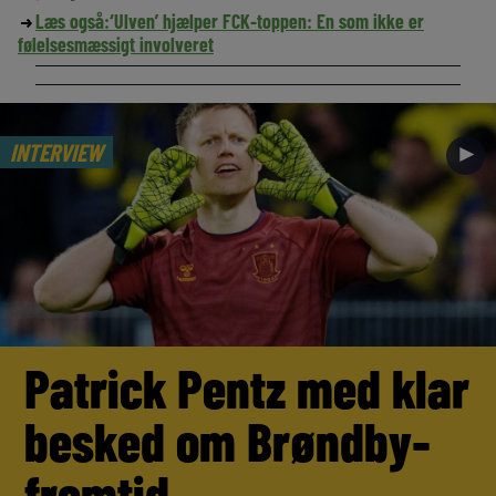
Læs også:
‘Ulven’ hjælper FCK-toppen: En som ikke er
følelsesmæssigt involveret
INTERVIEW
►
Patrick Pentz med klar
besked om Brøndby-
fremtid