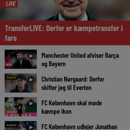
LIVE
TransferLIVE: Derfor er kæmpetransfer i
fare
Manchester United afviser Barça
►
og Bayern
MEDIE
Christian Nørgaard: Derfor
TRANSFER
►
skifter jeg til Everton
FC København skal møde
►
kæmpe ikon
TOPNYHED
FC København udlejer Jonathan
TRANSFER
►