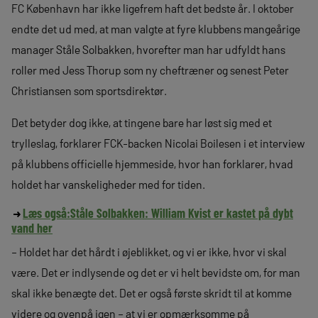
FC København har ikke ligefrem haft det bedste år. I oktober
endte det ud med, at man valgte at fyre klubbens mangeårige
manager Ståle Solbakken, hvorefter man har udfyldt hans
roller med Jess Thorup som ny cheftræner og senest Peter
Christiansen som sportsdirektør.
Det betyder dog ikke, at tingene bare har løst sig med et
trylleslag, forklarer FCK-backen Nicolai Boilesen i et interview
på klubbens officielle hjemmeside, hvor han forklarer, hvad
holdet har vanskeligheder med for tiden.
Læs også:
Ståle Solbakken: William Kvist er kastet på dybt
vand her
– Holdet har det hårdt i øjeblikket, og vi er ikke, hvor vi skal
være. Det er indlysende og det er vi helt bevidste om, for man
skal ikke benægte det. Det er også første skridt til at komme
videre og ovenpå igen – at vi er opmærksomme på