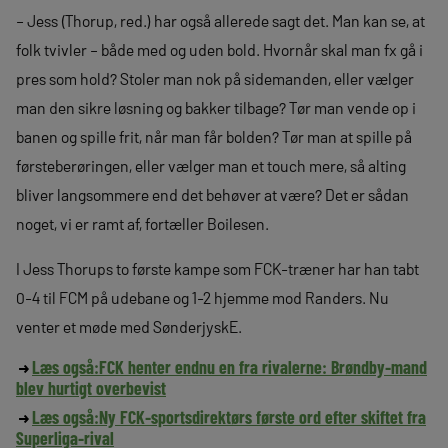
– Jess (Thorup, red.) har også allerede sagt det. Man kan se, at
folk tvivler – både med og uden bold. Hvornår skal man fx gå i
pres som hold? Stoler man nok på sidemanden, eller vælger
man den sikre løsning og bakker tilbage? Tør man vende op i
banen og spille frit, når man får bolden? Tør man at spille på
førsteberøringen, eller vælger man et touch mere, så alting
bliver langsommere end det behøver at være? Det er sådan
noget, vi er ramt af, fortæller Boilesen.
I Jess Thorups to første kampe som FCK-træner har han tabt
0-4 til FCM på udebane og 1-2 hjemme mod Randers. Nu
venter et møde med SønderjyskE.
Læs også:
FCK henter endnu en fra rivalerne: Brøndby-mand
blev hurtigt overbevist
Læs også:
Ny FCK-sportsdirektørs første ord efter skiftet fra
Superliga-rival