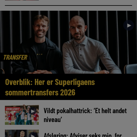
►
TRANSFER
Overblik: Her er Superligaens
sommertransfers 2026
Vildt pokalhattrick: ‘Et helt andet
EKSKLUSIVT
►
niveau’
Afsløring: Afviser seks mio. for
►