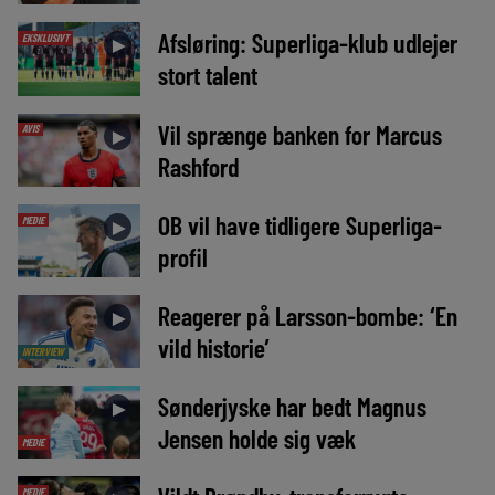
Afsløring: Superliga-klub udlejer
EKSKLUSIVT
►
stort talent
Vil sprænge banken for Marcus
AVIS
►
Rashford
OB vil have tidligere Superliga-
MEDIE
►
profil
Reagerer på Larsson-bombe: ‘En
►
vild historie’
INTERVIEW
Sønderjyske har bedt Magnus
►
Jensen holde sig væk
MEDIE
MEDIE