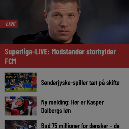
LIVE
Superliga-LIVE: Modstander storhylder
FCM
TRANSFER
Sønderjyske-spiller tæt på skifte
Ny melding: Her er Kasper
MEDIE
►
Dolbergs løn
Bød 75 millioner for dansker – de
►