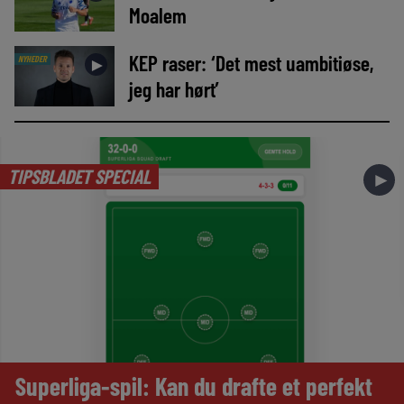
Moalem
KEP raser: ‘Det mest uambitiøse,
NYHEDER
►
jeg har hørt’
TIPSBLADET SPECIAL
►
Superliga-spil: Kan du drafte et perfekt