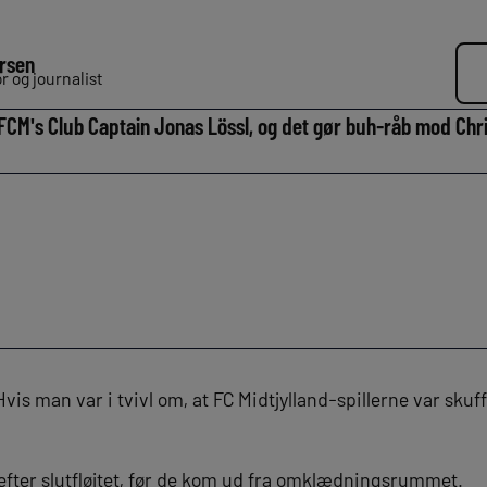
rsen
 og journalist
FCM's Club Captain Jonas Lössl, og det gør buh-råb mod Chri
vis man var i tvivl om, at FC Midtjylland-spillerne var sku
 efter slutfløjtet, før de kom ud fra omklædningsrummet.