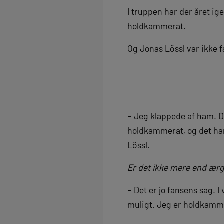
I truppen har der året i
holdkammerat.
Og Jonas Lössl var ikke f
– Jeg klappede af ham. De
holdkammerat, og det ha
Lössl.
Er det ikke mere end ærg
– Det er jo fansens sag. I 
muligt. Jeg er holdkamme