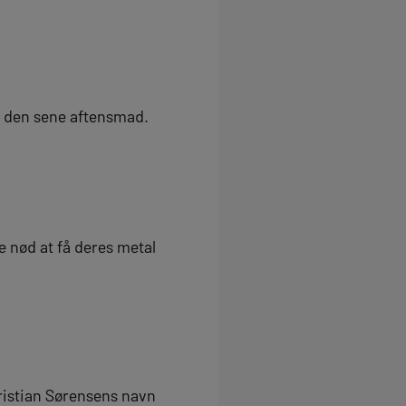
il den sene aftensmad.
e nød at få deres metal
ristian Sørensens navn