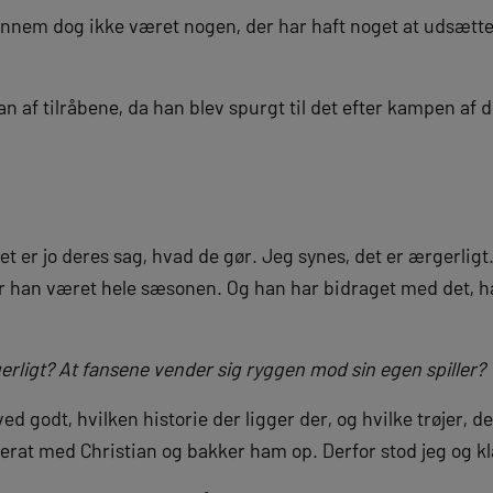
gennem dog ikke været nogen, der har haft noget at udsætt
an af tilråbene, da han blev spurgt til det efter kampen af 
t er jo deres sag, hvad de gør. Jeg synes, det er ærgerligt
r han været hele sæsonen. Og han har bidraget med det, h
erligt? At fansene vender sig ryggen mod sin egen spiller?
ved godt, hvilken historie der ligger der, og hvilke trøjer, de
rat med Christian og bakker ham op. Derfor stod jeg og k