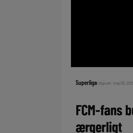
Superliga
Udgivet: maj 25, 202
FCM-fans bu
ærgerligt