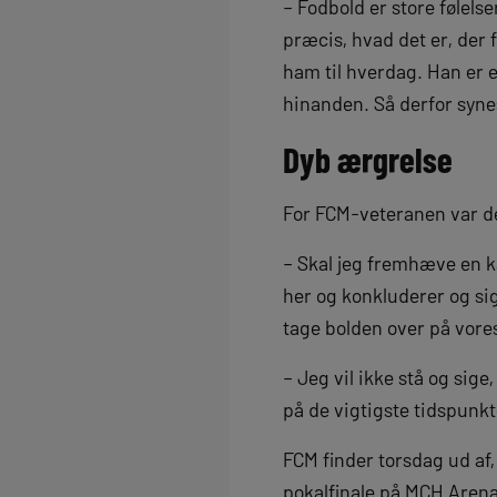
– Fodbold er store følelse
præcis, hvad det er, der f
ham til hverdag. Han er 
hinanden. Så derfor synes
Dyb ærgrelse
For FCM-veteranen var det
– Skal jeg fremhæve en ka
her og konkluderer og sig
tage bolden over på vores
– Jeg vil ikke stå og sige,
på de vigtigste tidspunkte
FCM finder torsdag ud af
pokalfinale på MCH Arena