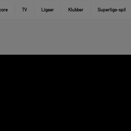
core
TV
Ligaer
Klubber
Superliga-spil