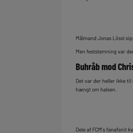
Målmand Jonas Lössl sippe
Men feststemning var der
Buhråb mod Chri
Det var der heller ikke t
hængt om halsen.
Dele af FCM’s fanafsnit 