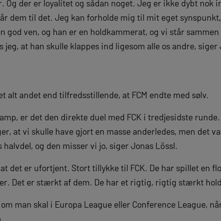
r. Og der er loyalitet og sådan noget. Jeg er ikke dybt nok in
år dem til det. Jeg kan forholde mig til mit eget synspunkt, 
en god ven, og han er en holdkammerat, og vi står sammen 
 jeg, at han skulle klappes ind ligesom alle os andre, siger
 alt andet end tilfredsstillende, at FCM endte med sølv.
mp, er det den direkte duel med FCK i tredjesidste runde. D
er, at vi skulle have gjort en masse anderledes, men det va
 halvdel, og den misser vi jo, siger Jonas Lössl.
 at det er ufortjent. Stort tillykke til FCK. De har spillet en
r. Det er stærkt af dem. De har et rigtig, rigtig stærkt hold
, om man skal i Europa League eller Conference League, når
.