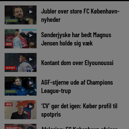
Jubler over store FC København-
►
nyheder
INTERVIEW
Sønderjyske har bedt Magnus
►
Jensen holde sig væk
MEDIE
►
Kontant dom over Elyounoussi
EKSPERT
AGF-stjerne ude af Champions
►
League-trup
NYHEDER
‘CV’ gør det igen: Køber profil til
MEDIE
►
spotpris
EKSKLUSIVT