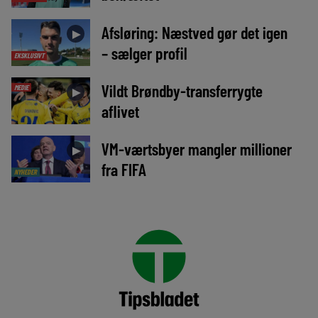
Afsløring: Næstved gør det igen
►
– sælger profil
EKSKLUSIVT
Vildt Brøndby-transferrygte
MEDIE
►
aflivet
VM-værtsbyer mangler millioner
►
fra FIFA
NYHEDER