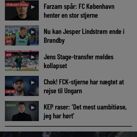
Farzam spår: FC København
TIPSBLADET SPECIAL
►
henter en stor stjerne
Nu kan Jesper Lindstrøm ende i
►
Brøndby
AVIS
Jens Stage-transfer meldes
AVIS
►
kollapset
Chok! FCK-stjerne har nægtet at
►
rejse til Ungarn
LIGE NU
KEP raser: ‘Det mest uambitiøse,
NYHEDER
►
jeg har hørt’