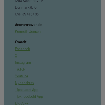
1250 København K
Denmark (DK)
CVR 35 41 57 93
Ansvarshavende
Kenneth Jensen
Overalt
Facebook
X
Instagram
TikTok
Youtube
Nyhedsbrev
Tipsbladet App
TjekFoodbold App
BlueSky