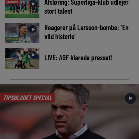
Afsløring: Superliga-klub udlejer
EKSKLUSIVT
►
stort talent
Reagerer på Larsson-bombe: ‘En
►
vild historie’
INTERVIEW
►
LIVE: AGF klarede presset!
TIPSBLADET SPECIAL
►