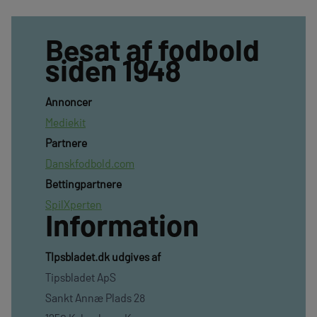
Besat af fodbold
siden 1948
Annoncer
Mediekit
Partnere
Danskfodbold.com
Bettingpartnere
SpilXperten
Information
TIpsbladet.dk udgives af
Tipsbladet ApS
Sankt Annæ Plads 28