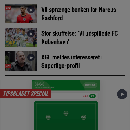
Vil sprænge banken for Marcus
AVIS
►
Rashford
Stor skuffelse: ‘Vi udspillede FC
►
København’
NYHEDER
AGF meldes interesseret i
►
Superliga-profil
AVIS
TIPSBLADET SPECIAL
►