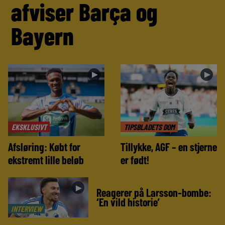
afviser Barça og
Bayern
►
►
EKSKLUSIVT
TIPSBLADETS DOM
Afsløring: Købt for
Tillykke, AGF – en stjerne
ekstremt lille beløb
er født!
►
Reagerer på Larsson-bombe:
‘En vild historie’
INTERVIEW