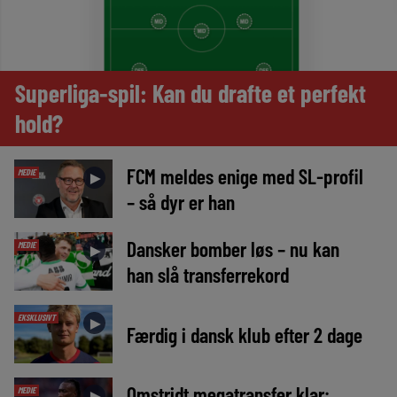
Superliga-spil: Kan du drafte et perfekt
hold?
FCM meldes enige med SL-profil
MEDIE
►
– så dyr er han
Dansker bomber løs – nu kan
MEDIE
►
han slå transferrekord
EKSKLUSIVT
►
Færdig i dansk klub efter 2 dage
Omstridt megatransfer klar:
MEDIE
►