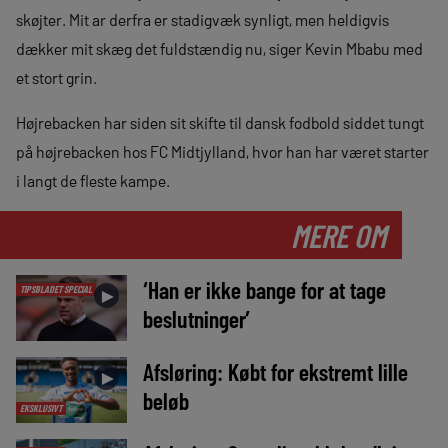
skøjter. Mit ar derfra er stadigvæk synligt, men heldigvis
dækker mit skæg det fuldstændig nu, siger Kevin Mbabu med
et stort grin.
Højrebacken har siden sit skifte til dansk fodbold siddet tungt
på højrebacken hos FC Midtjylland, hvor han har været starter
i langt de fleste kampe.
MERE OM
‘Han er ikke bange for at tage
TIPSBLADET SPECIAL
►
beslutninger’
Afsløring: Købt for ekstremt lille
►
beløb
EKSKLUSIVT