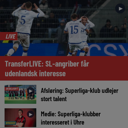
►
LIVE
TransferLIVE: SL-angriber får
udenlandsk interesse
Afsløring: Superliga-klub udlejer
EKSKLUSIVT
►
stort talent
Medie: Superliga-klubber
►
interesseret i Uhre
NYHEDER