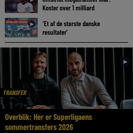
Koster over 1 milliard
‘Et af de største danske
TIPSBLADET SPECIAL
►
resultater’
►
TRANSFER
Overblik: Her er Superligaens
sommertransfers 2026