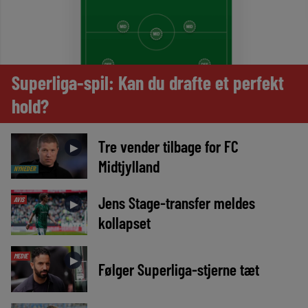
Superliga-spil: Kan du drafte et perfekt
hold?
Tre vender tilbage for FC
►
Midtjylland
NYHEDER
Jens Stage-transfer meldes
AVIS
►
kollapset
MEDIE
►
Følger Superliga-stjerne tæt