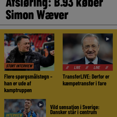
Afsløring: B.93 køber
Simon Wæver
►
►
STORT INTERVIEW
//
LIVE
//
LIVE
//
LIVE
//
Flere spørgsmålstegn –
TransferLIVE: Derfor er
han er ude af
kæmpetransfer i fare
kamptruppen
►
Vild sensation i Sverige:
Dansker står i centrum
INTERVIEW