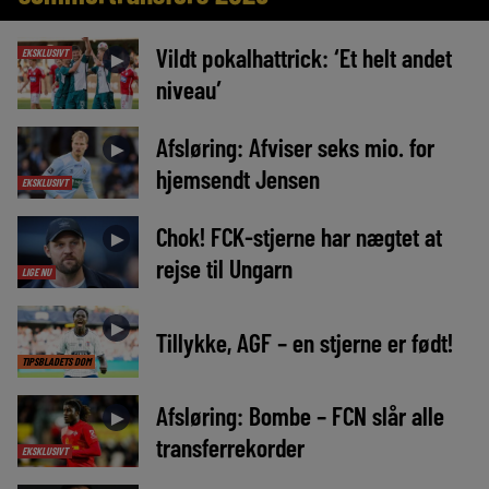
Vildt pokalhattrick: ‘Et helt andet
EKSKLUSIVT
►
niveau’
Afsløring: Afviser seks mio. for
►
hjemsendt Jensen
EKSKLUSIVT
Chok! FCK-stjerne har nægtet at
►
rejse til Ungarn
LIGE NU
►
Tillykke, AGF – en stjerne er født!
TIPSBLADETS DOM
Afsløring: Bombe – FCN slår alle
►
transferrekorder
EKSKLUSIVT