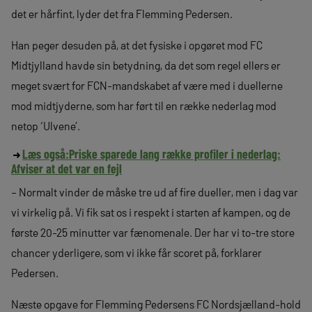
det er hårfint, lyder det fra Flemming Pedersen.
Han peger desuden på, at det fysiske i opgøret mod FC
Midtjylland havde sin betydning, da det som regel ellers er
meget svært for FCN-mandskabet af være med i duellerne
mod midtjyderne, som har ført til en række nederlag mod
netop ‘Ulvene’.
Læs også:
Priske sparede lang række profiler i nederlag:
Afviser at det var en fejl
– Normalt vinder de måske tre ud af fire dueller, men i dag var
vi virkelig på. Vi fik sat os i respekt i starten af kampen, og de
første 20-25 minutter var fænomenale. Der har vi to-tre store
chancer yderligere, som vi ikke får scoret på, forklarer
Pedersen.
Næste opgave for Flemming Pedersens FC Nordsjælland-hold