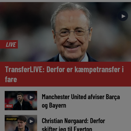
►
LIVE
TransferLIVE: Derfor er kæmpetransfer i
fare
Manchester United afviser Barça
►
og Bayern
MEDIE
Christian Nørgaard: Derfor
TRANSFER
►
skifter jeg til Everton