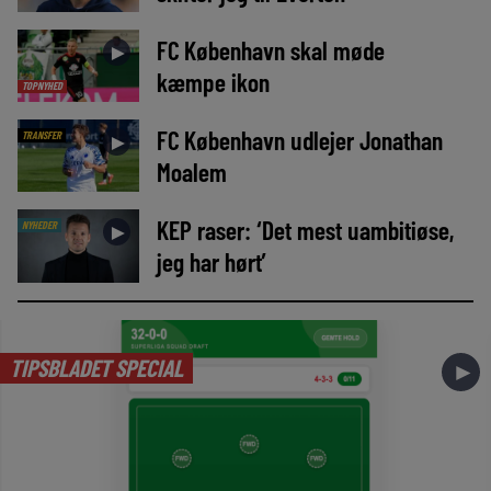
FC København skal møde
►
kæmpe ikon
TOPNYHED
FC København udlejer Jonathan
TRANSFER
►
Moalem
KEP raser: ‘Det mest uambitiøse,
NYHEDER
►
jeg har hørt’
TIPSBLADET SPECIAL
►