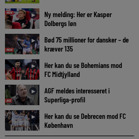
Ny melding: Her er Kasper
MEDIE
►
Dolbergs løn
Bød 75 millioner for dansker – de
►
kræver 135
MEDIE
Her kan du se Bohemians mod
►
FC Midtjylland
AGF meldes interesseret i
►
Superliga-profil
AVIS
Her kan du se Debrecen mod FC
►
København