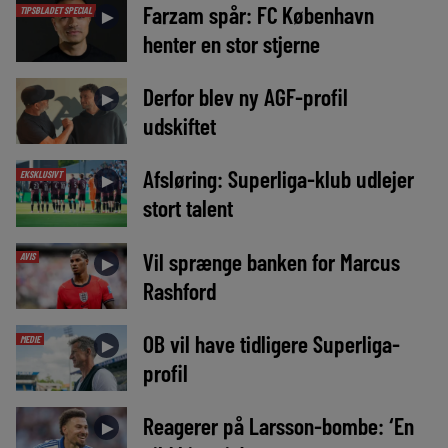
Farzam spår: FC København
TIPSBLADET SPECIAL
►
henter en stor stjerne
Derfor blev ny AGF-profil
►
udskiftet
Afsløring: Superliga-klub udlejer
EKSKLUSIVT
►
stort talent
Vil sprænge banken for Marcus
AVIS
►
Rashford
OB vil have tidligere Superliga-
MEDIE
►
profil
Reagerer på Larsson-bombe: ‘En
►