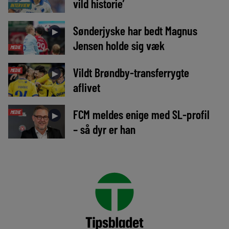
vild historie’
INTERVIEW
Sønderjyske har bedt Magnus
►
Jensen holde sig væk
MEDIE
Vildt Brøndby-transferrygte
MEDIE
►
aflivet
FCM meldes enige med SL-profil
MEDIE
►
– så dyr er han