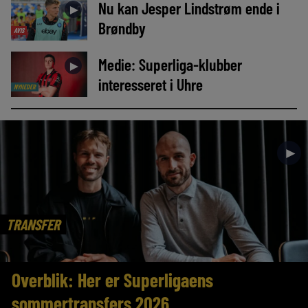
Nu kan Jesper Lindstrøm ende i
►
Brøndby
AVIS
Medie: Superliga-klubber
►
interesseret i Uhre
NYHEDER
►
TRANSFER
Overblik: Her er Superligaens
sommertransfers 2026