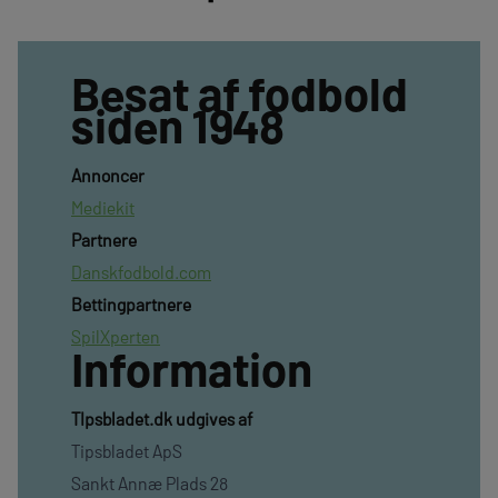
Besat af fodbold
siden 1948
Annoncer
Mediekit
Partnere
Danskfodbold.com
Bettingpartnere
SpilXperten
Information
TIpsbladet.dk udgives af
Tipsbladet ApS
Sankt Annæ Plads 28