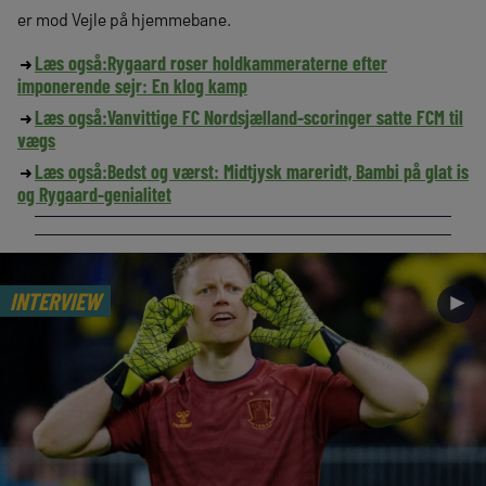
er mod Vejle på hjemmebane.
Læs også:
Rygaard roser holdkammeraterne efter
imponerende sejr: En klog kamp
Læs også:
Vanvittige FC Nordsjælland-scoringer satte FCM til
vægs
Læs også:
Bedst og værst: Midtjysk mareridt, Bambi på glat is
og Rygaard-genialitet
INTERVIEW
►