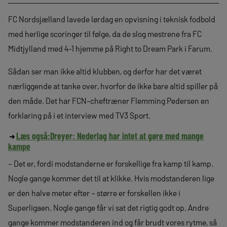
FC Nordsjælland lavede lørdag en opvisning i teknisk fodbold
med herlige scoringer til følge, da de slog mestrene fra FC
Midtjylland med 4-1 hjemme på Right to Dream Park i Farum.
Sådan ser man ikke altid klubben, og derfor har det været
nærliggende at tanke over, hvorfor de ikke bare altid spiller på
den måde. Det har FCN-cheftræner Flemming Pedersen en
forklaring på i et interview med TV3 Sport.
Læs også:
Dreyer: Nederlag har intet at gøre med mange
kampe
– Det er, fordi modstanderne er forskellige fra kamp til kamp.
Nogle gange kommer det til at klikke. Hvis modstanderen lige
er den halve meter efter – større er forskellen ikke i
Superligaen. Nogle gange får vi sat det rigtig godt op. Andre
gange kommer modstanderen ind og får brudt vores rytme, så