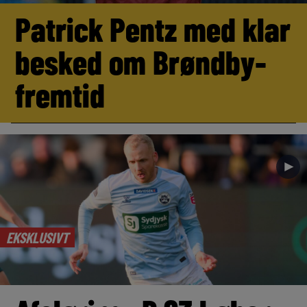
Patrick Pentz med klar
besked om Brøndby-
fremtid
►
EKSKLUSIVT