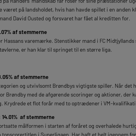
på Randers’ mandskab får roser for sine præstationer uge
 været på landsholdet, hvis han havde spillet i en anden klu
mand David Ousted og forsvaret har fået al kreditten for.
2.07% af stemmerne
er Hassans varemærke. Stenstikker mand i FC Midtjyllands 
øvlerne, er han klar til springet til en større liga.
68.05% af stemmerne
egorien og utvivlsomt Brøndbys vigtigste spiller. Når det h
or Brøndby med de afgørende scoringer og aktioner, der ka
. Krydrede et flot forår med to optrædener i VM-kvalifikat
: 14.01%
af stemmerne
rtsatte målformen i starten af foråret og overhalede hurti
opscorertitlen i Superligaen. Har haft et helt igennem fo