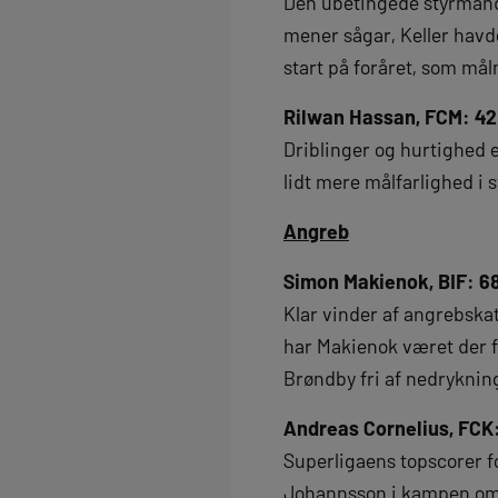
Den ubetingede styrmand 
mener sågar, Keller havde
start på foråret, som mål
Rilwan Hassan, FCM: 4
Driblinger og hurtighed 
lidt mere målfarlighed i st
Angreb
Simon Makienok, BIF: 
Klar vinder af angrebskat
har Makienok været der f
Brøndby fri af nedrykning
Andreas Cornelius, FCK
Superligaens topscorer fo
Johannsson i kampen om t