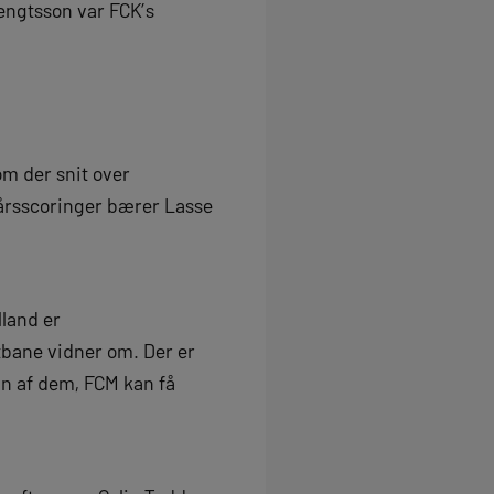
Bengtsson var FCK’s
om der snit over
rårsscoringer bærer Lasse
.
lland er
tbane vidner om. Der er
én af dem, FCM kan få