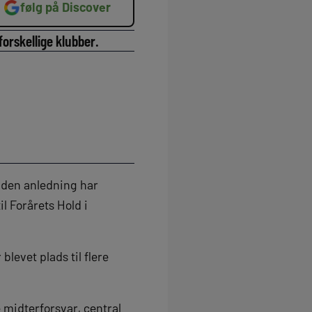
følg på Discover
 forskellige klubber.
I den anledning har
l Forårets Hold i
blevet plads til flere
e midterforsvar, central