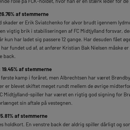
ende rolle på FCK-holdet, hvor han er en stærk leder for 
 26.76% af stemmerne
d skader er Erik Sviatchenko for alvor brudt igennem lydmu
 vigtig brik i stabiliseringen af FC Midtjylland forsvar, de
rår kun har ladet sig passere 12 gange. Har desuden fået øge
har fundet ud af, at anfører Kristian Bak Nielsen måske e
re back.
F: 19.45% af stemmerne
n første kamp i foråret, men Albrechtsen har været Brøndbys
r er blevet skiftet meget rundt mellem de øvrige midterfor
Midtjylland-spiller har været en rigtig god signing for Brø
 forlænget sin aftale på vestegnen.
35.81% af stemmerne
holdkort. En venstre back der aldrig spiller dårligt og som 