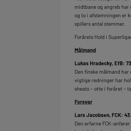
midtbane og angreb har d
og to i afstemningen er k
spillers antal stemmer.
Forårets Hold i Superliga
Målmand
Lukas Hradecky, EfB: 7
Den finske målmand har g
vigtige redninger har h
sheats – otte i foråret – ta
Forsvar
Lars Jacobsen, FCK: 4
Den erfarne FCK-anfører 