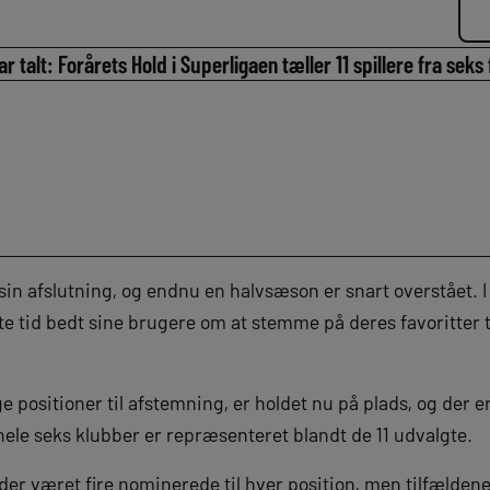
r talt: Forårets Hold i Superligaen tæller 11 spillere fra seks
in afslutning, og endnu en halvsæson er snart overstået. 
te tid bedt sine brugere om at stemme på deres favoritter ti
ge positioner til afstemning, er holdet nu på plads, og der er 
hele seks klubber er repræsenteret blandt de 11 udvalgte.
r der været fire nominerede til hver position, men tilfælden