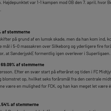
am. Højdepunktet var 1-1 kampen mod OB den 7. april, hvor 
e.
% af stemmerne
skifter på grund af en lumsk skade, men da han kom ind, k
re mål i 5-0 massakren over Silkeborg og yderligere fire fo
for, at SønderjyskE formentlig igen overlever i Superligaen
: 69.09% af stemmerne
rsson. Efter en svær start på efteråret og tiden i FC Midtjy
blomstret op, hvilket seks forårsmål fra den centrale mid
unne være en mulighed for FCK, og han kan meget let være 
10.54% af stemmerne