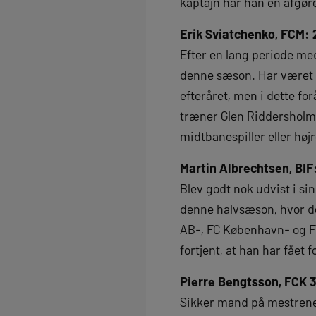
kaptajn har han en afgør
Erik Sviatchenko, FCM:
Efter en lang periode me
denne sæson. Har været en
efteråret, men i dette fo
træner Glen Riddersholm 
midtbanespiller eller høj
Martin Albrechtsen, BI
Blev godt nok udvist i si
denne halvsæson, hvor de
AB-, FC København- og FC 
fortjent, at han har fået
Pierre Bengtsson, FCK 
Sikker mand på mestrenes 