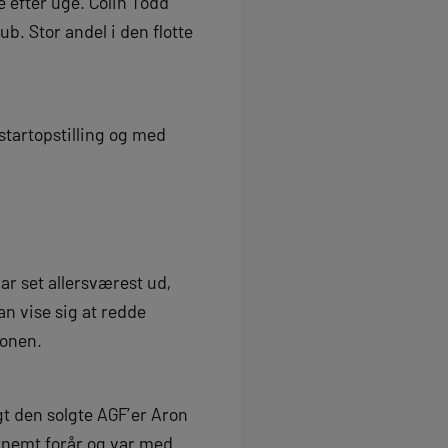
 efter uge. Colin Todd
b. Stor andel i den flotte
startopstilling og med
ar set allersværest ud,
n vise sig at redde
ionen.
gt den solgte AGF’er Aron
rnemt forår og var med