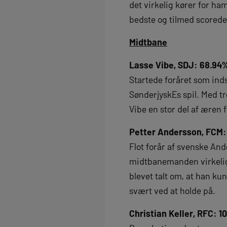
det virkelig kører for h
bedste og tilmed scored
Midtbane
Lasse Vibe, SDJ: 68.94
Startede foråret som ind
SønderjyskEs spil. Med t
Vibe en stor del af æren 
Petter Andersson, FCM
Flot forår af svenske Ande
midtbanemanden virkelig 
blevet talt om, at han k
svært ved at holde på.
Christian Keller, RFC: 