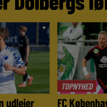
r Dolbergs lø
►
TOPNYHED
 udlejer
FC Københa