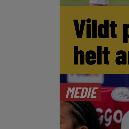
Vildt 
helt 
MEDIE