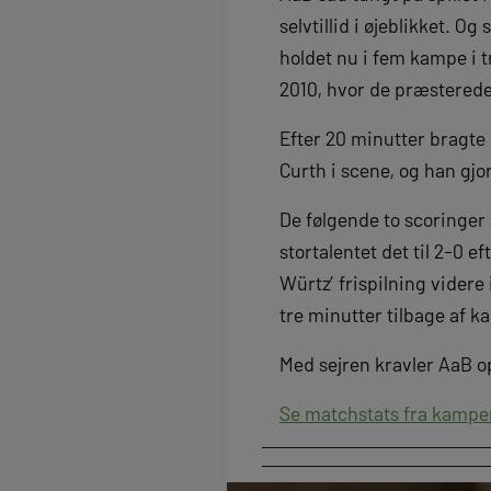
selvtillid i øjeblikket. 
holdet nu i fem kampe i 
2010, hvor de præstered
Efter 20 minutter bragte
Curth i scene, og han gjord
De følgende to scoringer
stortalentet det til 2-0 
Würtz’ frispilning videre 
tre minutter tilbage af 
Med sejren kravler AaB o
Se matchstats fra kampe