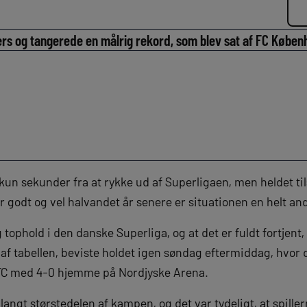
s og tangerede en målrig rekord, som blev sat af FC Københ
 kun sekunder fra at rykke ud af Superligaen, men heldet t
er godt og vel halvandet år senere er situationen en helt 
tophold i den danske Superliga, og at det er fuldt fortjen
 af tabellen, beviste holdet igen søndag eftermiddag, hvor d
FC med 4-0 hjemme på Nordjyske Arena.
 langt størstedelen af kampen, og det var tydeligt, at spiller