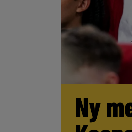
Ny me