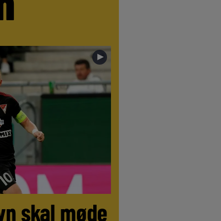
n
►
vn skal møde