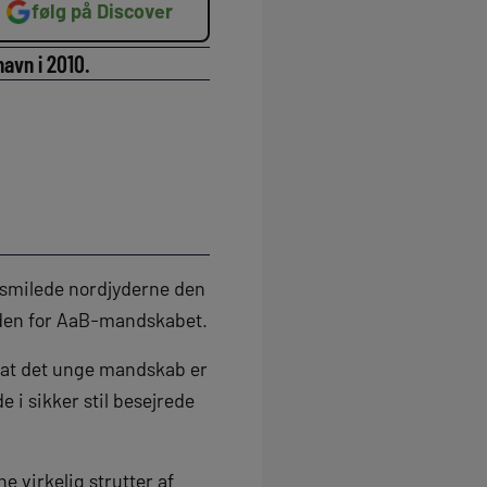
følg på Discover
avn i 2010.
ilsmilede nordjyderne den
anden for AaB-mandskabet.
t, at det unge mandskab er
e i sikker stil besejrede
ne virkelig strutter af