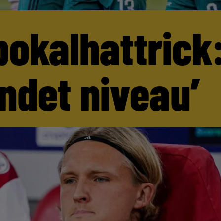
pokalhattrick:
andet niveau’