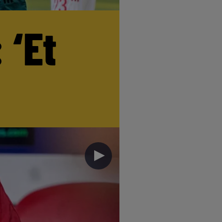
 ‘Et
►