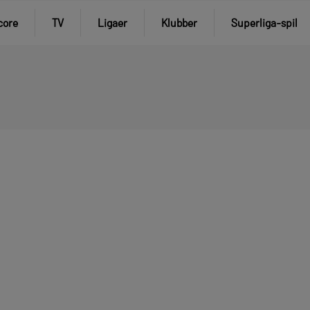
core
TV
Ligaer
Klubber
Superliga-spil