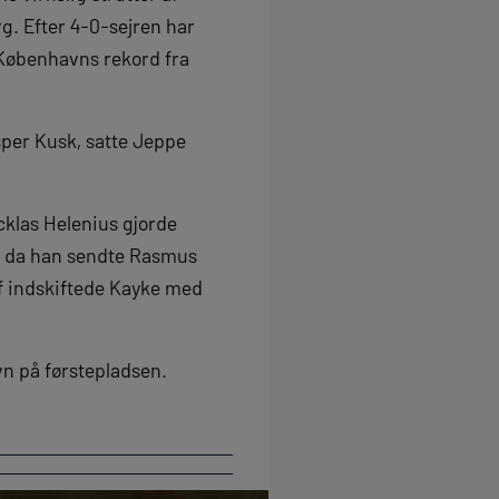
rg. Efter 4-0-sejren har
 Københavns rekord fra
sper Kusk, satte Jeppe
cklas Helenius gjorde
st, da han sendte Rasmus
 af indskiftede Kayke med
vn på førstepladsen.