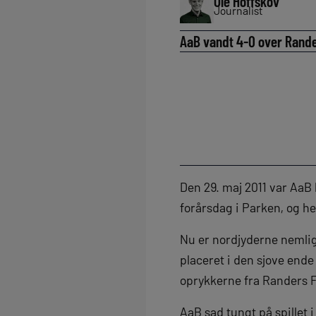
Ole Hoffskov
Journalist
AaB vandt 4-0 over Rander
Den 29. maj 2011 var AaB
forårsdag i Parken, og h
Nu er nordjyderne nemlig 
placeret i den sjove ende
oprykkerne fra Randers 
AaB sad tungt på spillet i