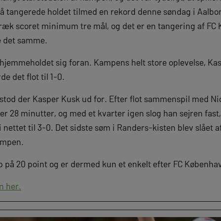
Og så tangerede holdet tilmed en rekord denne søndag i Aalbo
træk scoret minimum tre mål, og det er en tangering af FC
e det samme.
 hjemmeholdet sig foran. Kampens helt store oplevelse, Ka
e det flot til 1-0.
 stod der Kasper Kusk ud for. Efter flot sammenspil med Ni
efter 28 minutter, og med et kvarter igen slog han sejren fa
i nettet til 3-0. Det sidste søm i Randers-kisten blev slået
kampen.
p på 20 point og er dermed kun et enkelt efter FC Københa
n her.