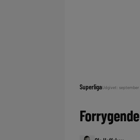
Superliga
Udgivet: september 1
Forrygende