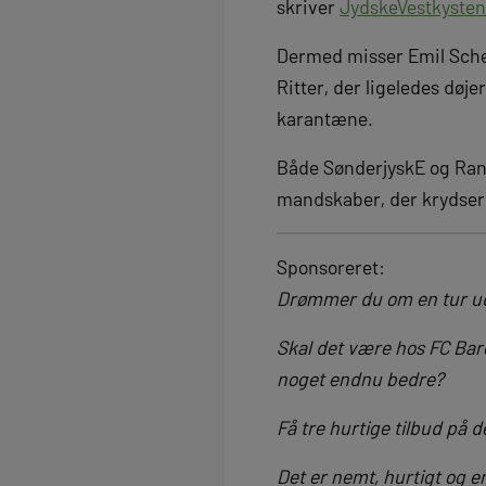
skriver
JydskeVestkysten
Dermed misser Emil Sche
Ritter, der ligeledes døj
karantæne.
Både SønderjyskE og Rand
mandskaber, der krydser k
Sponsoreret:
Drømmer du om en tur ud 
Skal det være hos FC Bar
noget endnu bedre?
Få tre hurtige tilbud på d
Det er nemt, hurtigt og e