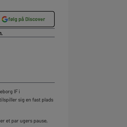
følg på Discover
n.
eborg IF i
spiller sig en fast plads
er et par ugers pause,