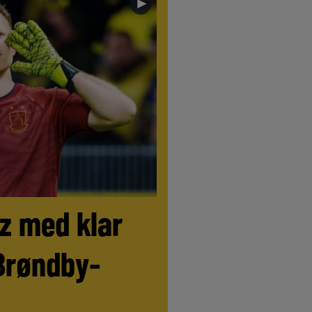
►
tz med klar
Brøndby-