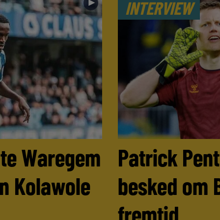
►
INTERVIEW
ulte Waregem
Patrick Pen
n Kolawole
besked om 
fremtid