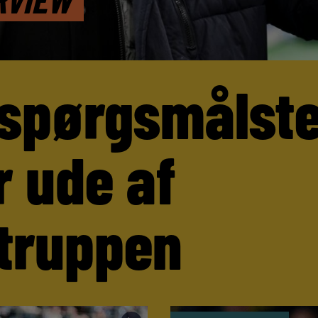
 spørgsmålst
r ude af
truppen