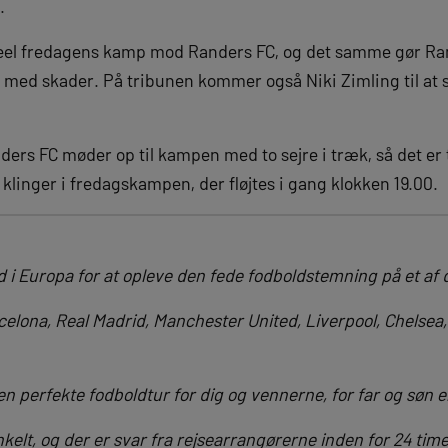
.
el fredagens kamp mod Randers FC, og det samme gør Ra
er med skader. På tribunen kommer også Niki Zimling til at 
ers FC møder op til kampen med to sejre i træk, så det er
linger i fredagskampen, der fløjtes i gang klokken 19.00.
i Europa for at opleve den fede fodboldstemning på et af d
celona, Real Madrid, Manchester United, Liverpool, Chelsea
en perfekte fodboldtur for dig og vennerne, for far og søn el
nkelt, og der er svar fra rejsearrangørerne inden for 24 time