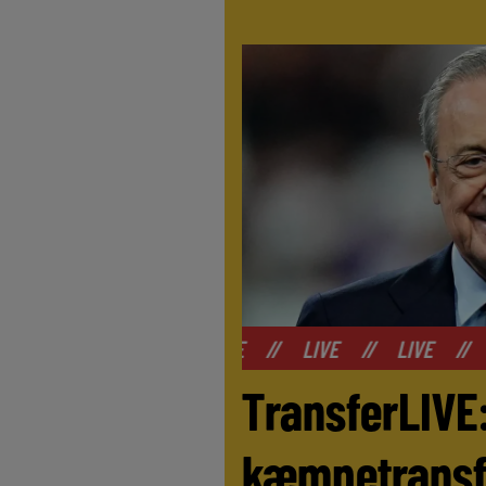
//
LIVE
//
LIVE
//
LIVE
//
LIVE
//
LIVE
TransferLIVE:
kæmpetransfe