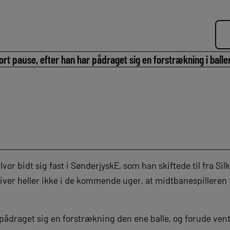
rt pause, efter han har pådraget sig en forstrækning i balle
lvor bidt sig fast i SønderjyskE, som han skiftede til fra Silk
er heller ikke i de kommende uger, at midtbanespilleren til
pådraget sig en forstrækning den ene balle, og forude vent