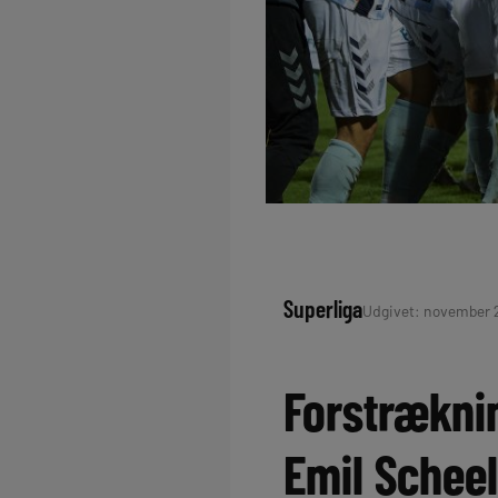
Superliga
Udgivet: november 23
Forstrækni
Emil Scheel