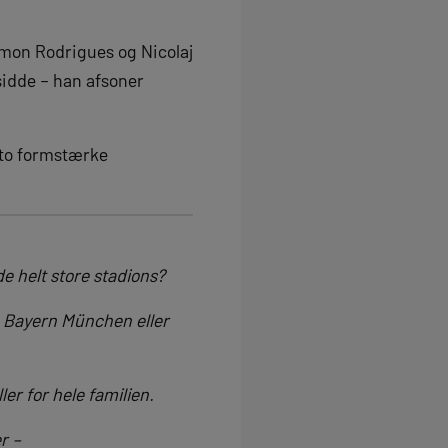
mon Rodrigues og Nicolaj
sidde – han afsoner
 to formstærke
e helt store stadions?
, Bayern München eller
ler for hele familien.
r –