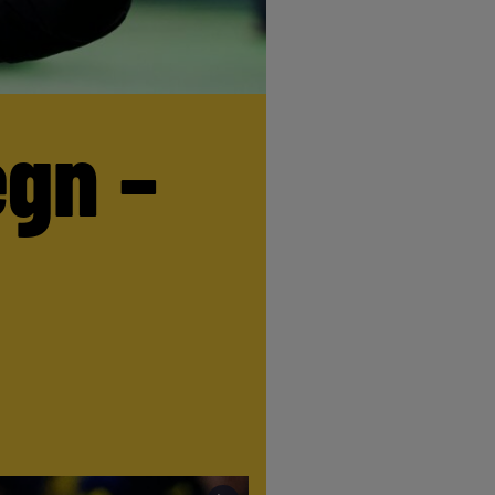
egn –