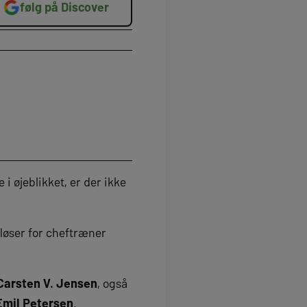
følg på Discover
i øjeblikket, er der ikke
løser for cheftræner
Carsten V. Jensen
, også
Emil Petersen
.