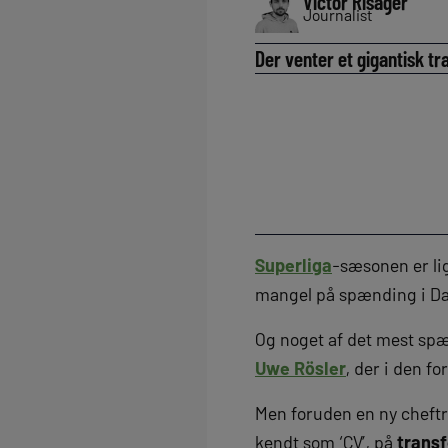
Victor Risager
Journalist
Der venter et gigantisk tr
Superliga
-sæsonen er lig
mangel på spænding i D
Og noget af det mest spæn
Uwe Rösler
, der i den f
Men foruden en ny cheft
kendt som ‘CV’, på
trans