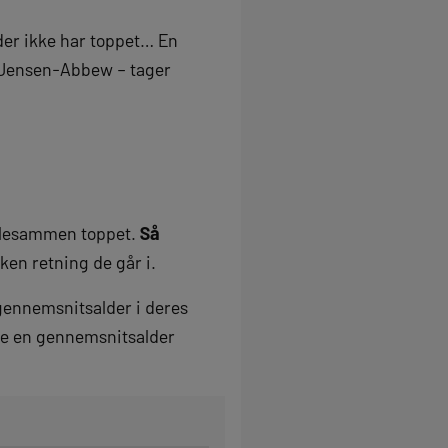
 der ikke har toppet… En
s Jensen-Abbew – tager
allesammen toppet.
Så
lken retning de går i.
gennemsnitsalder i deres
vde en gennemsnitsalder