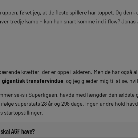
ruppen, føket jeg, at de fleste spillere har toppet. Og dem,
 hver tredje kamp – kan han snart komme ind i flow? Jona
e bærende kræfter, der er oppe i alderen. Men de har også 
t gigantisk transfervindue
, og jeg glæder mig til at se, hvi
ummer seks i Superligaen, havde med længder den ældste 
r ifølge superstats 28 år og 298 dage. Ingen andre hold ha
es startopstillinger.
 skal AGF have?