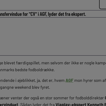
ansfervindue for "CV" i AGF, lyder det fra ekspert.
e blevet færdigspillet, men selvom der ikke er nogle kampe 
anmarks bedste fodboldrække.
dende i øjeblikket, ja, det er, hvem
AGF
mon hyrer som af
organgne weekend blev fyret.
ræner venter der også en stor sommer for fodbolddirektør
fervinduet
. Sådan lyder det fra
Viaplay-ekspert Kenneth 