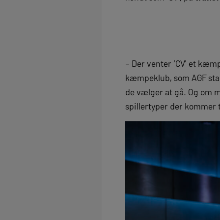
– Der venter ‘CV’ et kæmp
kæmpeklub, som AGF stadi
de vælger at gå. Og om ma
spillertyper der kommer ti