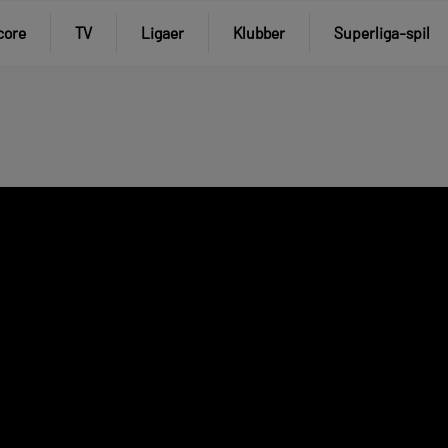
core
TV
Ligaer
Klubber
Superliga-spil