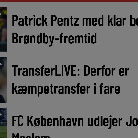
►
Patrick Pentz med klar 
Brøndby-fremtid
►
TransferLIVE: Derfor er
kæmpetransfer i fare
►
FC København udlejer J
Moalem