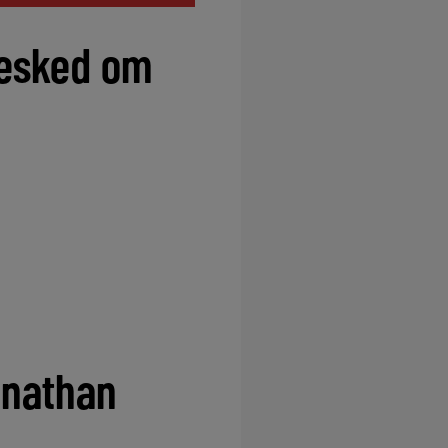
besked om
onathan