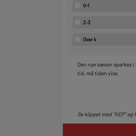
0-1
2-3
Over 4
Den nye sæson sparkes i g
tid, må tiden vise.
Se klippet med “KEP” og P