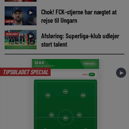
Chok! FCK-stjerne har nægtet at
►
rejse til Ungarn
LIGE NU
Afsløring: Superliga-klub udlejer
EKSKLUSIVT
►
stort talent
TIPSBLADET SPECIAL
►