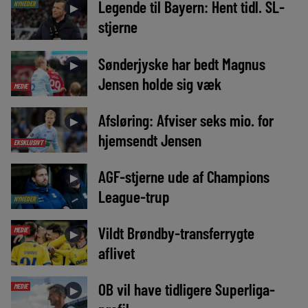
Legende til Bayern: Hent tidl. SL-
NYHEDER
►
stjerne
Sønderjyske har bedt Magnus
►
Jensen holde sig væk
MEDIE
Afsløring: Afviser seks mio. for
►
hjemsendt Jensen
EKSKLUSIVT
AGF-stjerne ude af Champions
►
League-trup
NYHEDER
Vildt Brøndby-transferrygte
MEDIE
►
aflivet
OB vil have tidligere Superliga-
MEDIE
►