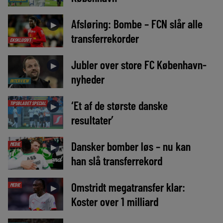
Afsløring: Bombe – FCN slår alle
►
transferrekorder
EKSKLUSIVT
Jubler over store FC København-
►
nyheder
INTERVIEW
‘Et af de største danske
TIPSBLADET SPECIAL
►
resultater’
Dansker bomber løs – nu kan
MEDIE
►
han slå transferrekord
Omstridt megatransfer klar:
MEDIE
►
Koster over 1 milliard