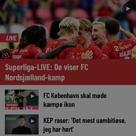
►
LIVE
Superliga-LIVE: De viser FC
Nordsjælland-kamp
FC København skal møde
►
kæmpe ikon
TOPNYHED
KEP raser: ‘Det mest uambitiøse,
NYHEDER
►
jeg har hørt’