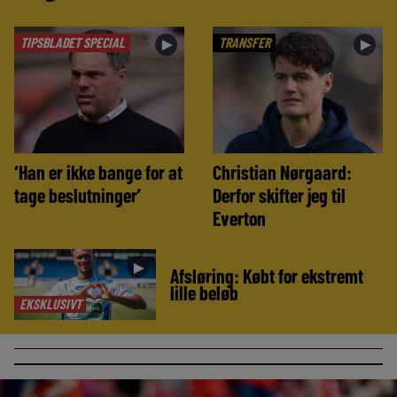
TIPSBLADET SPECIAL
TRANSFER
►
►
‘Han er ikke bange for at
Christian Nørgaard:
tage beslutninger’
Derfor skifter jeg til
Everton
►
Afsløring: Købt for ekstremt
lille beløb
EKSKLUSIVT