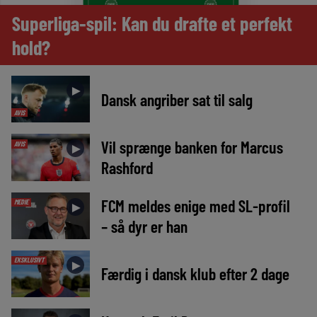
Superliga-spil: Kan du drafte et perfekt
hold?
►
Dansk angriber sat til salg
AVIS
Vil sprænge banken for Marcus
AVIS
►
Rashford
FCM meldes enige med SL-profil
MEDIE
►
– så dyr er han
EKSKLUSIVT
►
Færdig i dansk klub efter 2 dage