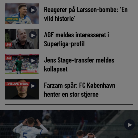
Reagerer på Larsson-bombe: ‘En
►
vild historie’
INTERVIEW
AGF meldes interesseret i
►
Superliga-profil
AVIS
Jens Stage-transfer meldes
AVIS
►
kollapset
Farzam spår: FC København
TIPSBLADET SPECIAL
►
henter en stor stjerne
►