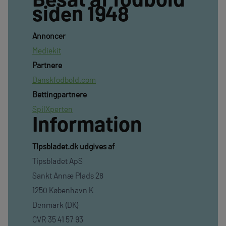
siden 1948
Annoncer
Mediekit
Partnere
Danskfodbold.com
Bettingpartnere
SpilXperten
Information
TIpsbladet.dk udgives af
Tipsbladet ApS
Sankt Annæ Plads 28
1250 København K
Denmark (DK)
CVR 35 41 57 93