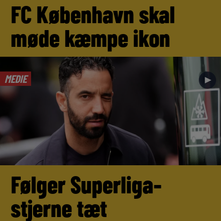
FC København skal
møde kæmpe ikon
MEDIE
►
Følger Superliga-
stjerne tæt