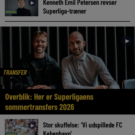
Kenneth Emil Petersen revser
►
Superliga-træner
NYHEDER
►
TRANSFER
Overblik: Her er Superligaens
sommertransfers 2026
Stor skuffelse: ‘Vi udspillede FC
►
København’
NYHEDER