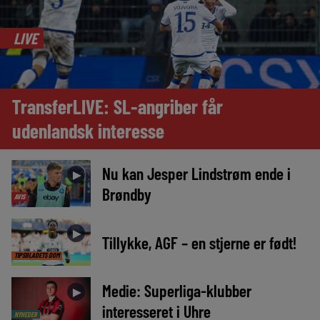
LIVE
TransferLIVE: SL-angriber får
udenlandsk interesse
Nu kan Jesper Lindstrøm ende i
►
Brøndby
AVIS
►
Tillykke, AGF – en stjerne er født!
TIPSBLADETS DOM
Medie: Superliga-klubber
►
interesseret i Uhre
NYHEDER