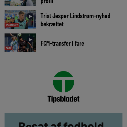
profil
Trist Jesper Lindstrøm-nyhed
►
bekræftet
EKSKLUSIVT
►
FCM-transfer i fare
MEDIE
Besat af fodbold