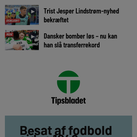
Trist Jesper Lindstrøm-nyhed
►
bekræftet
EKSKLUSIVT
Dansker bomber løs – nu kan
MEDIE
►
han slå transferrekord
Besat af fodbold