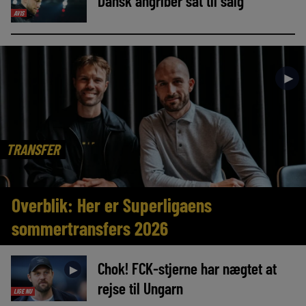
Dansk angriber sat til salg
AVIS
►
TRANSFER
Overblik: Her er Superligaens
sommertransfers 2026
Chok! FCK-stjerne har nægtet at
►
rejse til Ungarn
LIGE NU