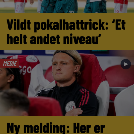
Vildt pokalhattrick: ‘Et
helt andet niveau’
MEDIE
►
Ny melding: Her er