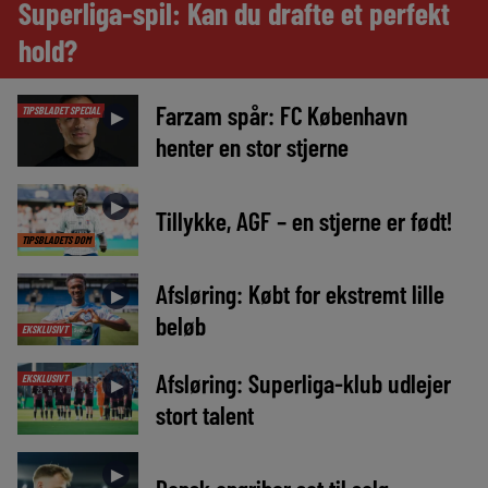
Superliga-spil: Kan du drafte et perfekt
hold?
Farzam spår: FC København
TIPSBLADET SPECIAL
►
henter en stor stjerne
►
Tillykke, AGF – en stjerne er født!
TIPSBLADETS DOM
Afsløring: Købt for ekstremt lille
►
beløb
EKSKLUSIVT
Afsløring: Superliga-klub udlejer
EKSKLUSIVT
►
stort talent
►