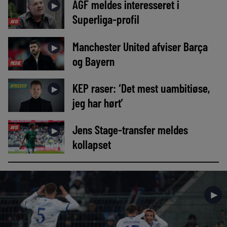
AGF meldes interesseret i
►
Superliga-profil
AVIS
Manchester United afviser Barça
►
og Bayern
MEDIE
KEP raser: ‘Det mest uambitiøse,
NYHEDER
►
jeg har hørt’
Jens Stage-transfer meldes
AVIS
►
kollapset
►