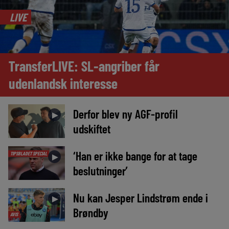
LIVE
TransferLIVE: SL-angriber får
udenlandsk interesse
Derfor blev ny AGF-profil
►
udskiftet
‘Han er ikke bange for at tage
TIPSBLADET SPECIAL
►
beslutninger’
Nu kan Jesper Lindstrøm ende i
►
Brøndby
AVIS