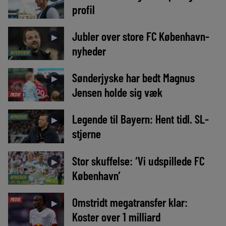
profil
Jubler over store FC København-
►
nyheder
INTERVIEW
Sønderjyske har bedt Magnus
►
Jensen holde sig væk
MEDIE
Legende til Bayern: Hent tidl. SL-
NYHEDER
►
stjerne
Stor skuffelse: ‘Vi udspillede FC
►
København’
NYHEDER
Omstridt megatransfer klar:
MEDIE
►
Koster over 1 milliard