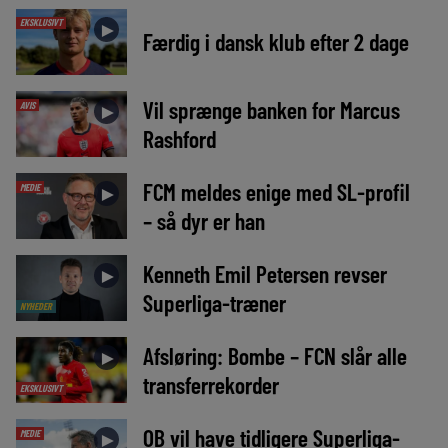
EKSKLUSIVT
►
Færdig i dansk klub efter 2 dage
Vil sprænge banken for Marcus
AVIS
►
Rashford
FCM meldes enige med SL-profil
MEDIE
►
– så dyr er han
Kenneth Emil Petersen revser
►
Superliga-træner
NYHEDER
Afsløring: Bombe – FCN slår alle
►
transferrekorder
EKSKLUSIVT
OB vil have tidligere Superliga-
MEDIE
►