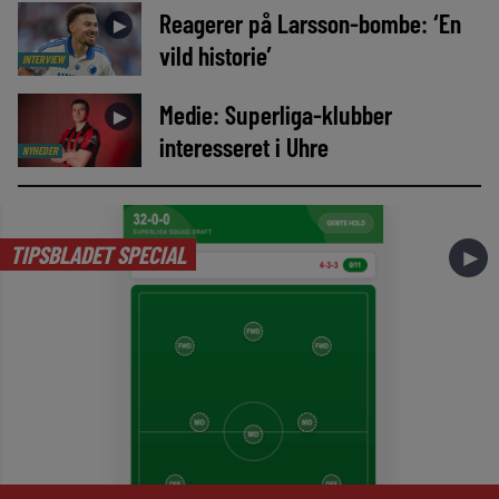
Reagerer på Larsson-bombe: ‘En
►
vild historie’
INTERVIEW
Medie: Superliga-klubber
►
interesseret i Uhre
NYHEDER
TIPSBLADET SPECIAL
►