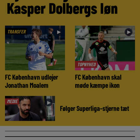
Kasper Dolbergs løn
TRANSFER
►
►
TOPNYHED
FC København udlejer
FC København skal
Jonathan Moalem
møde kæmpe ikon
MEDIE
►
Følger Superliga-stjerne tæt