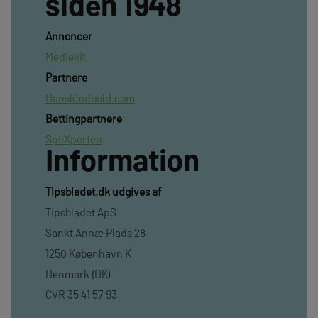
siden 1948
Annoncer
Mediekit
Partnere
Danskfodbold.com
Bettingpartnere
SpilXperten
Information
TIpsbladet.dk udgives af
Tipsbladet ApS
Sankt Annæ Plads 28
1250 København K
Denmark (DK)
CVR 35 41 57 93