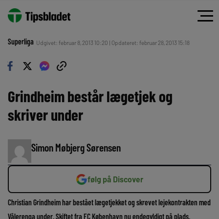
Superliga
Udgivet: februar 8, 2013 10:20 | Opdateret: februar 28, 2013 15:18
Grindheim består lægetjek og
skriver under
Simon Møbjerg Sørensen
følg på Discover
Christian Grindheim har bestået lægetjekket og skrevet lejekontrakten med
Vålerenga under. Skiftet fra FC København nu endegyldigt på plads.