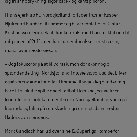
sig fri af nedrykning, siger back- og kantspilleren.
I hans ejerklub FC Nordsjælland forlader træner Kasper
Hjulmand klubben til sommer og bliver erstattet af Olafur
Kristjansson. Gundelach har kontrakt med Farum-klubben til
udgangen af 2014, men han har endnu ikke tænkt særlig
meget over næste sæson.
– Jeg fokuserer på at blive rask, men der sker nogle
spændende ting i Nordsjælland i næste sæson, så det bliver
også spændende for mig at komme tilbage. Jeg glæder mig
bare til at skulle spille noget fodbold igen, og jeg snakker
løbende med holdkammeraterne i Nordsjælland og var også
lige inde og hilse på i omklædningsrummet, da vi mødtes i
Haderslev i mandags.
Mark Gundlach har, ud over sine 12 Superliga-kampe for