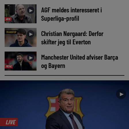
AGF meldes interesseret i
►
Superliga-profil
AVIS
Christian Nørgaard: Derfor
TRANSFER
►
skifter jeg til Everton
Manchester United afviser Barça
►
og Bayern
MEDIE
►
LIVE