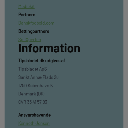
Mediekit
Partnere
Danskfodbold.com
Bettingpartnere
SpilXperten
Information
TIpsbladet.dk udgives af
Tipsbladet ApS
Sankt Annæ Plads 28
1250 København K
Denmark (DK)
CVR 35 41 57 93
Ansvarshavende
Kenneth Jensen