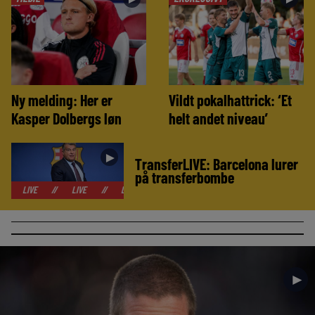
Ny melding: Her er
Vildt pokalhattrick: ‘Et
Kasper Dolbergs løn
helt andet niveau’
►
TransferLIVE: Barcelona lurer
på transferbombe
//
LIVE
//
LIVE
//
LIVE
//
LIVE
//
LIVE
//
LIVE
//
►