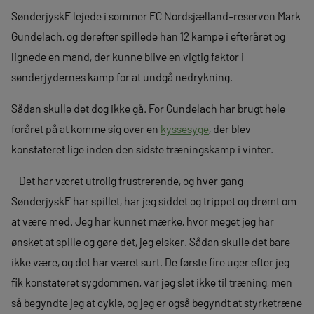
SønderjyskE lejede i sommer FC Nordsjælland-reserven Mark
Gundelach, og derefter spillede han 12 kampe i efteråret og
lignede en mand, der kunne blive en vigtig faktor i
sønderjydernes kamp for at undgå nedrykning.
Sådan skulle det dog ikke gå. For Gundelach har brugt hele
foråret på at komme sig over en
kyssesyge
, der blev
konstateret lige inden den sidste træningskamp i vinter.
– Det har været utrolig frustrerende, og hver gang
SønderjyskE har spillet, har jeg siddet og trippet og drømt om
at være med. Jeg har kunnet mærke, hvor meget jeg har
ønsket at spille og gøre det, jeg elsker. Sådan skulle det bare
ikke være, og det har været surt. De første fire uger efter jeg
fik konstateret sygdommen, var jeg slet ikke til træning, men
så begyndte jeg at cykle, og jeg er også begyndt at styrketræne