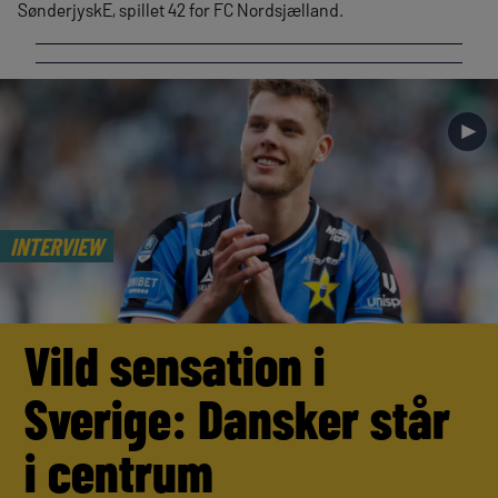
SønderjyskE, spillet 42 for FC Nordsjælland.
►
INTERVIEW
Vild sensation i
Sverige: Dansker står
i centrum