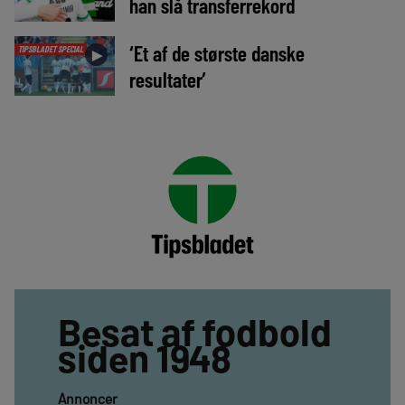
han slå transferrekord
‘Et af de største danske
TIPSBLADET SPECIAL
►
resultater’
Besat af fodbold
siden 1948
Annoncer