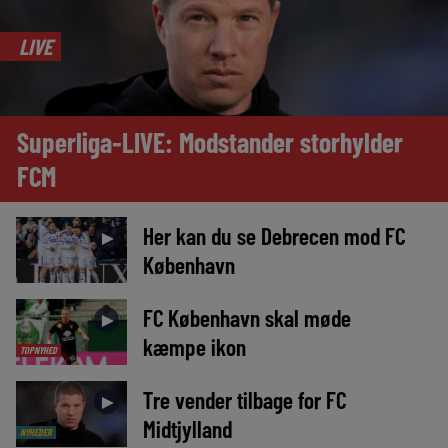
LIVE
Superliga-LIVE: Modstander storhylder
FCM
Her kan du se Debrecen mod FC
►
København
FC København skal møde
►
kæmpe ikon
TOPNYHED
Tre vender tilbage for FC
►
Midtjylland
NYHEDER