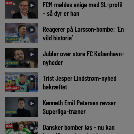
FCM meldes enige med SL-profil
MEDIE
►
– så dyr er han
Reagerer på Larsson-bombe: ‘En
►
vild historie’
INTERVIEW
Jubler over store FC København-
►
nyheder
INTERVIEW
Trist Jesper Lindstrøm-nyhed
►
bekræftet
EKSKLUSIVT
Kenneth Emil Petersen revser
►
Superliga-træner
NYHEDER
Dansker bomber løs – nu kan
MEDIE
►