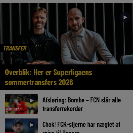
►
TRANSFER
Overblik: Her er Superligaens
sommertransfers 2026
Afsløring: Bombe – FCN slår alle
►
transferrekorder
EKSKLUSIVT
Chok! FCK-stjerne har nægtet at
►
rejse til Ungarn