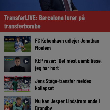
TransferLIVE: Barcelona lurer på
transferbombe
FC København udlejer Jonathan
TRANSFER
►
Moalem
KEP raser: ‘Det mest uambitiøse,
NYHEDER
►
jeg har hørt’
Jens Stage-transfer meldes
AVIS
►
kollapset
Nu kan Jesper Lindstrøm ende i
►
Brøndby
AVIS