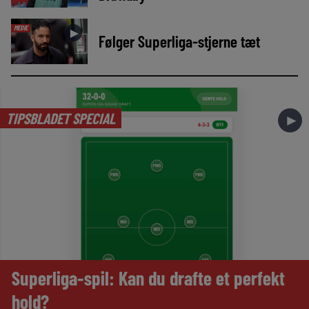
MEDIE
►
Følger Superliga-stjerne tæt
TIPSBLADET SPECIAL
►
Superliga-spil: Kan du drafte et perfekt
hold?