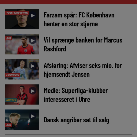
Farzam spår: FC København
TIPSBLADET SPECIAL
►
henter en stor stjerne
Vil sprænge banken for Marcus
AVIS
►
Rashford
Afsløring: Afviser seks mio. for
►
hjemsendt Jensen
EKSKLUSIVT
Medie: Superliga-klubber
►
interesseret i Uhre
NYHEDER
►
Dansk angriber sat til salg
AVIS