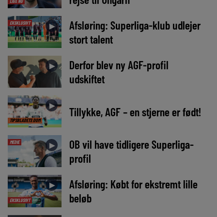
LIGE NU
Afsløring: Superliga-klub udlejer
EKSKLUSIVT
►
stort talent
Derfor blev ny AGF-profil
►
udskiftet
►
Tillykke, AGF – en stjerne er født!
TIPSBLADETS DOM
OB vil have tidligere Superliga-
MEDIE
►
profil
Afsløring: Købt for ekstremt lille
►
beløb
EKSKLUSIVT