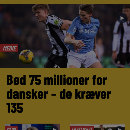
►
MEDIE
Bød 75 millioner for
dansker – de kræver
135
MEDIE
EKSKLUSIVT
►
►