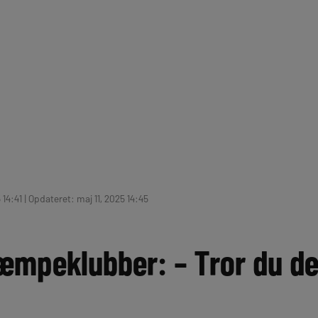
 14:41 | Opdateret: maj 11, 2025 14:45
kæmpeklubber: – Tror du d