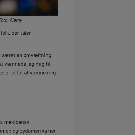
Foto: Alamy
olk, der taler
vde været en omvæltning
et vænnede jeg mig til.
være ret let at vænne mig
eto, mexicansk
panien og Sydamerika her