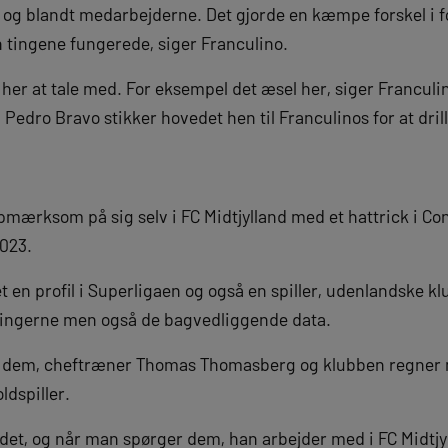
 og blandt medarbejderne. Det gjorde en kæmpe forskel i for
n tingene fungerede, siger Franculino.
 her at tale med. For eksempel det æsel her, siger Francul
edro Bravo stikker hovedet hen til Franculinos for at drill
pmærksom på sig selv i FC Midtjylland med et hattrick i C
2023.
t en profil i Superligaen og også en spiller, udenlandske kl
oringerne men også de bagvedliggende data.
af dem, cheftræner Thomas Thomasberg og klubben regner
ldspiller.
 det, og når man spørger dem, han arbejder med i FC Midtjy