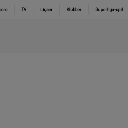
core
TV
Ligaer
Klubber
Superliga-spil