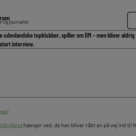
rsen
 og journalist
e udenlandske topklubber, spiller om DM – men bliver aldrig 
stort interview.
ssi!
idtjylland
hænger ved, da han bliver råbt an på vej ind til f