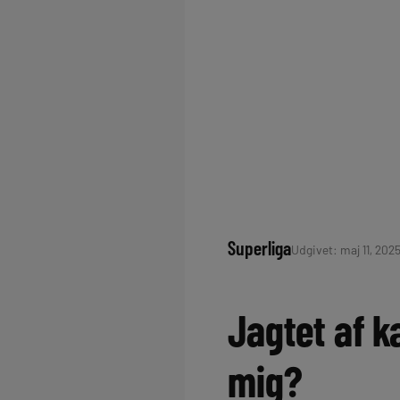
Superliga
Udgivet: maj 11, 2025
Jagtet af 
mig?