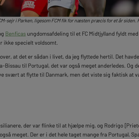
M-sejr i Parken, ligesom FCM fik for næsten præcis for et år siden. 
 og
Benficas
ungdomsafdeling til et FC Midtjylland fyldt med f
r ikke specielt voldsomt.
ver, at det er sådan i livet, da jeg flyttede hertil. Det ha
nea-Bissau til Portugal, det var også meget anderledes. Og d
ve svært at flytte til Danmark, men det viste sig faktisk at 
silianere, der var flinke til at hjælpe mig, og Rodrigo [Pri
også meget. Der er i det hele taget mange fra Portugal, S