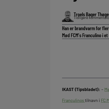
Troels Bager Thøge
Tidligere kommentator
Han er brandvarm for fler
Mød FCM’s Franculino i et 
IKAST (Tipsbladet):
–
Me
Franculinos
tilnavn i
FC M