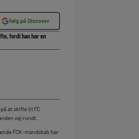
følg på Discover
fte, fordi han har en
å at skifte til FC
anden vej rundt.
værende FCK-mandskab har