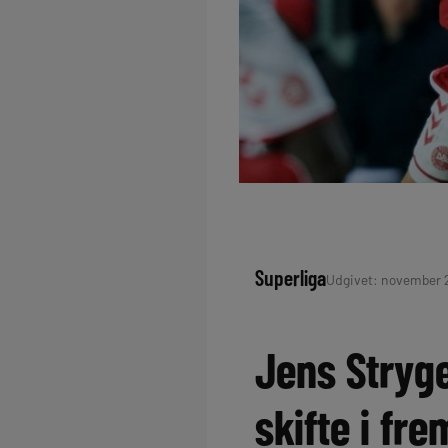
Superliga
Udgivet: november 2
Jens Stryge
skifte i fr