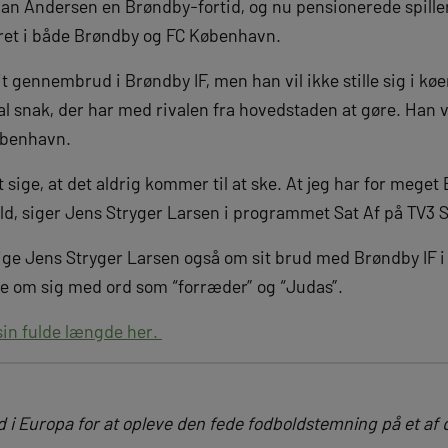
han Andersen en Brøndby-fortid, og nu pensionerede spill
ret i både Brøndby og FC København.
t gennembrud i Brøndby IF, men han vil ikke stille sig i køe
 al snak, der har med rivalen fra hovedstaden at gøre. Han v
København.
t sige, at det aldrig kommer til at ske. At jeg har for mege
old, siger Jens Stryger Larsen i programmet Sat Af på TV3 S
ge Jens Stryger Larsen også om sit brud med Brøndby IF i 2
nge om sig med ord som “forræder” og “Judas”.
sin fulde længde her.
i Europa for at opleve den fede fodboldstemning på et af d