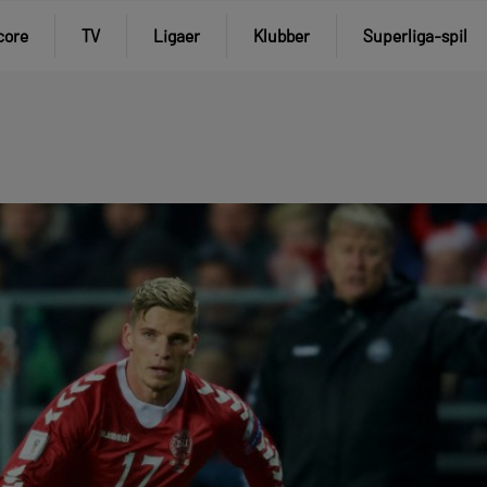
core
TV
Ligaer
Klubber
Superliga-spil