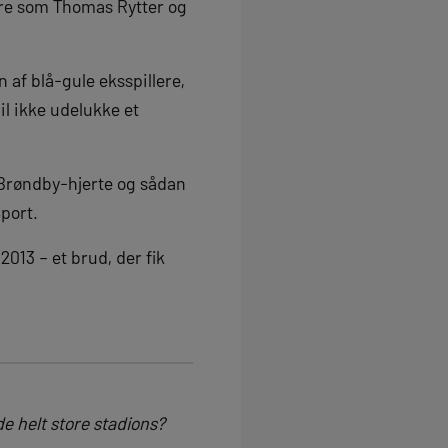
ere som Thomas Rytter og
n af blå-gule eksspillere,
il ikke udelukke et
t Brøndby-hjerte og sådan
port.
013 – et brud, der fik
e helt store stadions?