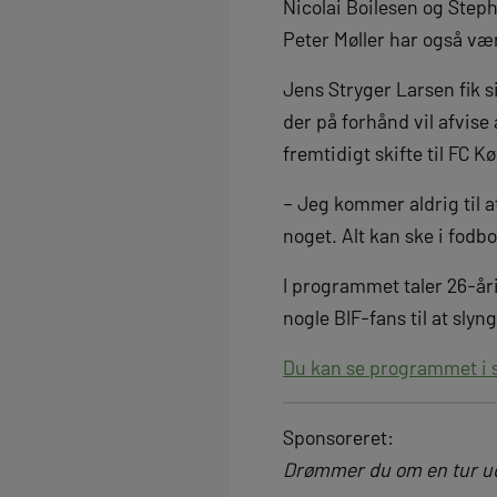
Nicolai Boilesen og Step
Peter Møller har også væ
Jens Stryger Larsen fik si
der på forhånd vil afvise
fremtidigt skifte til FC 
– Jeg kommer aldrig til a
noget. Alt kan ske i fodb
I programmet taler 26-åri
nogle BIF-fans til at sly
Du kan se programmet i 
Sponsoreret:
Drømmer du om en tur ud 