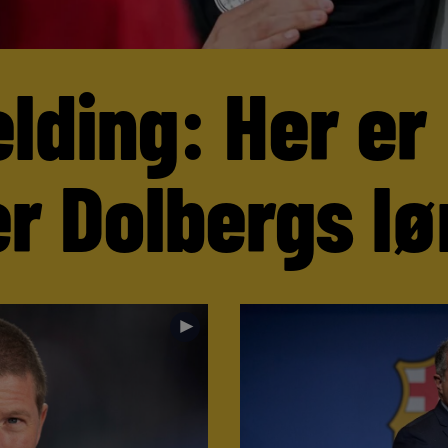
lding: Her er
r Dolbergs lø
►