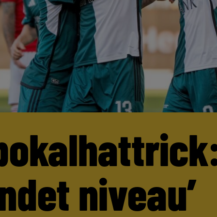
pokalhattrick:
andet niveau’