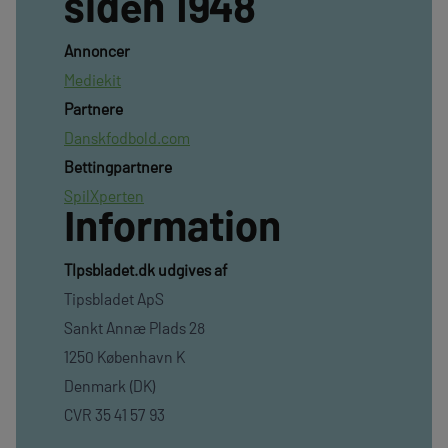
siden 1948
Annoncer
Mediekit
Partnere
Danskfodbold.com
Bettingpartnere
SpilXperten
Information
TIpsbladet.dk udgives af
Tipsbladet ApS
Sankt Annæ Plads 28
1250 København K
Denmark (DK)
CVR 35 41 57 93