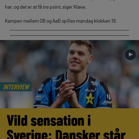
har, og det er at få tre point, siger Kløve.
Kampen mellem OB og AaB spilles mandag klokken 19.
►
INTERVIEW
Vild sensation i
Sverige: Dansker står