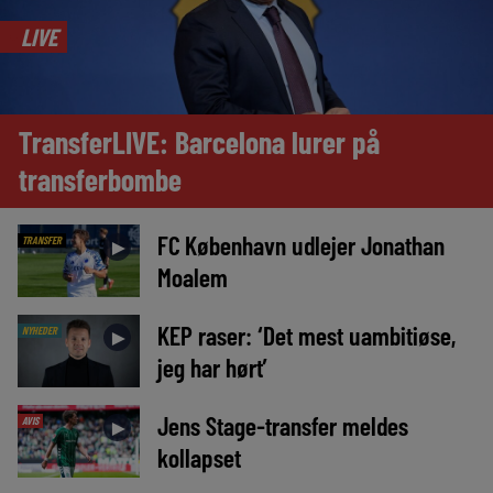
LIVE
TransferLIVE: Barcelona lurer på
transferbombe
FC København udlejer Jonathan
TRANSFER
►
Moalem
KEP raser: ‘Det mest uambitiøse,
NYHEDER
►
jeg har hørt’
Jens Stage-transfer meldes
AVIS
►
kollapset