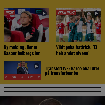
MEDIE
EKSKLUSIVT
►
►
Ny melding: Her er
Vildt pokalhattrick: ‘Et
Kasper Dolbergs løn
helt andet niveau’
►
TransferLIVE: Barcelona lurer
på transferbombe
//
LIVE
//
LIVE
//
LIVE
//
LIVE
//
LIVE
//
LIVE
//