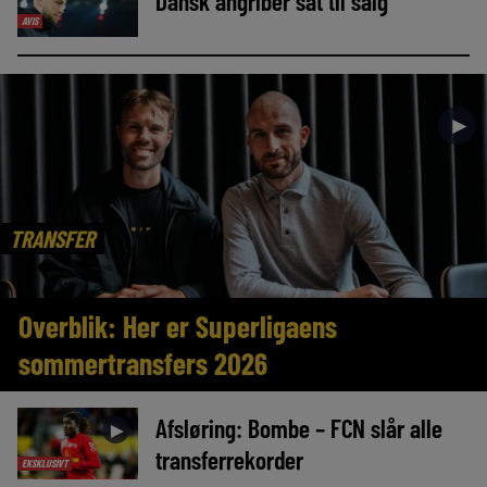
Dansk angriber sat til salg
AVIS
►
TRANSFER
Overblik: Her er Superligaens
sommertransfers 2026
Afsløring: Bombe – FCN slår alle
►
transferrekorder
EKSKLUSIVT