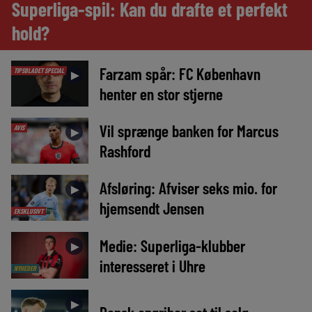
Superliga-spil: Kan du drafte et perfekt
hold?
Farzam spår: FC København
TIPSBLADET SPECIAL
►
henter en stor stjerne
Vil sprænge banken for Marcus
AVIS
►
Rashford
Afsløring: Afviser seks mio. for
►
hjemsendt Jensen
EKSKLUSIVT
Medie: Superliga-klubber
►
interesseret i Uhre
NYHEDER
►