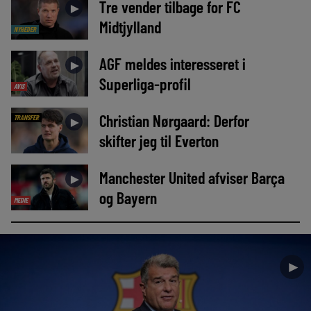
Tre vender tilbage for FC
►
Midtjylland
NYHEDER
AGF meldes interesseret i
►
Superliga-profil
AVIS
Christian Nørgaard: Derfor
TRANSFER
►
skifter jeg til Everton
Manchester United afviser Barça
►
og Bayern
MEDIE
►