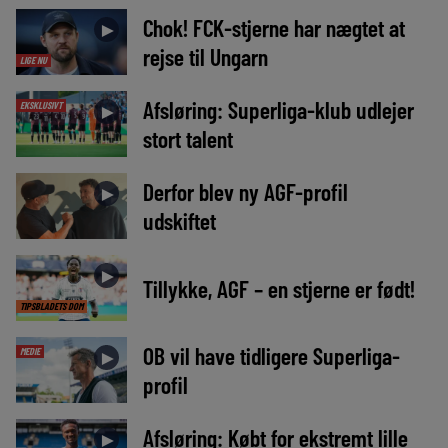
Chok! FCK-stjerne har nægtet at
►
rejse til Ungarn
LIGE NU
Afsløring: Superliga-klub udlejer
EKSKLUSIVT
►
stort talent
Derfor blev ny AGF-profil
►
udskiftet
►
Tillykke, AGF – en stjerne er født!
TIPSBLADETS DOM
OB vil have tidligere Superliga-
MEDIE
►
profil
Afsløring: Købt for ekstremt lille
►