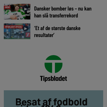
Dansker bomber løs – nu kan
MEDIE
►
han slå transferrekord
‘Et af de største danske
TIPSBLADET SPECIAL
►
resultater’
Besat af fodbold