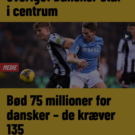
i centrum
►
MEDIE
Bød 75 millioner for
dansker – de kræver
135