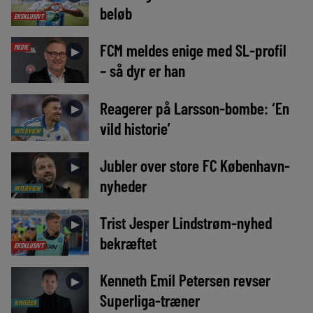
beløb
EKSKLUSIVT
FCM meldes enige med SL-profil
MEDIE
►
– så dyr er han
Reagerer på Larsson-bombe: ‘En
►
vild historie’
INTERVIEW
Jubler over store FC København-
►
nyheder
INTERVIEW
Trist Jesper Lindstrøm-nyhed
►
bekræftet
EKSKLUSIVT
Kenneth Emil Petersen revser
►
Superliga-træner
NYHEDER