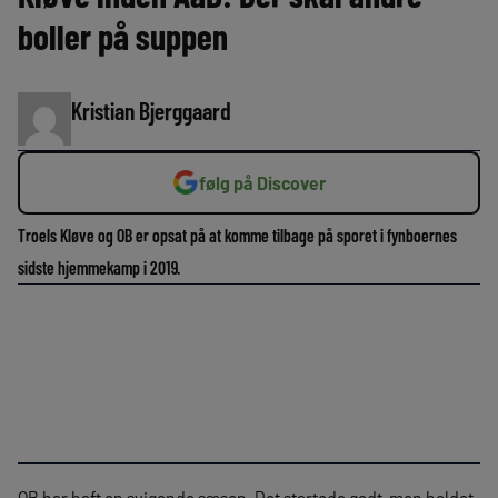
boller på suppen
Kristian Bjerggaard
følg på Discover
Troels Kløve og OB er opsat på at komme tilbage på sporet i fynboernes
sidste hjemmekamp i 2019.
OB har haft en svigende sæson. Det startede godt, men holdet