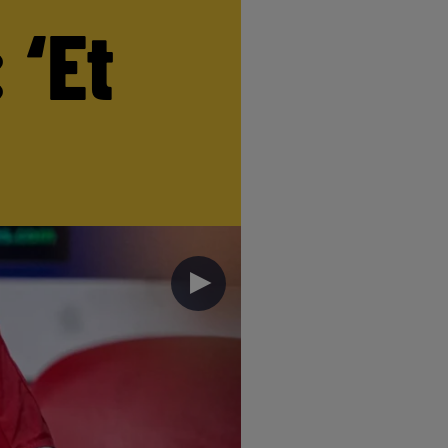
 ‘Et
►