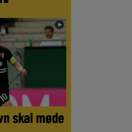
►
vn skal møde