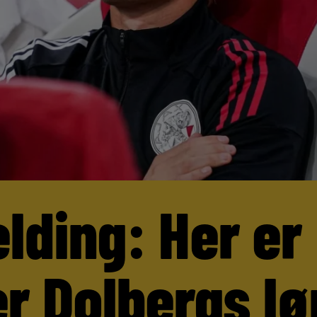
lding: Her er
r Dolbergs lø