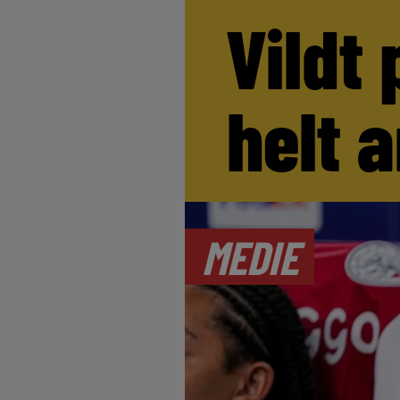
Vildt 
helt 
MEDIE