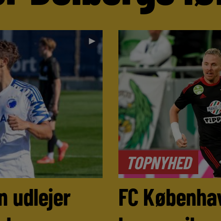
►
TOPNYHED
 udlejer
FC Københa