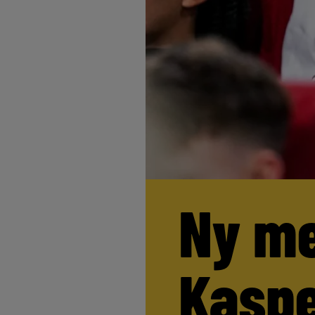
Ny me
Kaspe