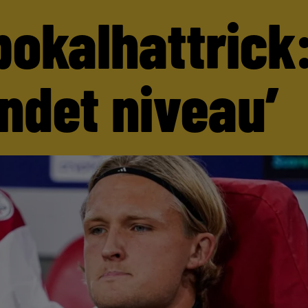
pokalhattrick:
andet niveau’