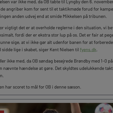
sen var ikke med, da OB tabte til Lyngby den 6. november,
nde angriber kom for sent til et taktikmøde forud for kampe
ingen anden udvej end at smide Mikkelsen på tribunen.
 vigtigt det er at overholde reglerne i den situation, vi befi
simalt, fordi der er ekstra stor lup på os. Det er fair at pege
unne sige, at vi ikke gør alt udenfor banen for at forbered
l sidde lige i skabet, siger Kent Nielsen til
fyens.dk
.
ller ikke med, da OB søndag besejrede Brøndby med 1-0 
 nævnte hændelse at gøre. Det skyldtes udelukkende takt
n.
n har scoret to mål for OB i denne sæson.