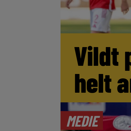
Vildt 
helt 
MEDIE