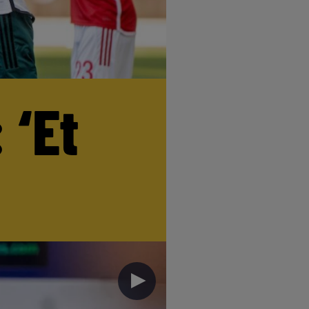
 ‘Et
►