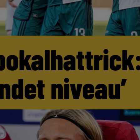
pokalhattrick:
andet niveau’