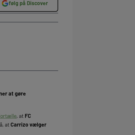
følg på Discover
ner at gøre
fortælle
, at
FC
å, at
Carrizo vælger