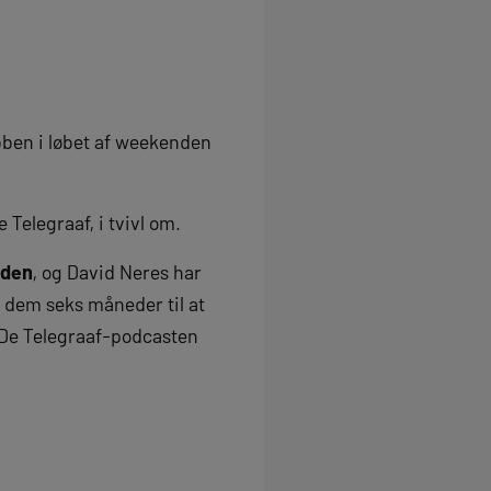
ben i løbet af weekenden
 Telegraaf, i tvivl om.
iden
, og David Neres har
r dem seks måneder til at
 i De Telegraaf-podcasten