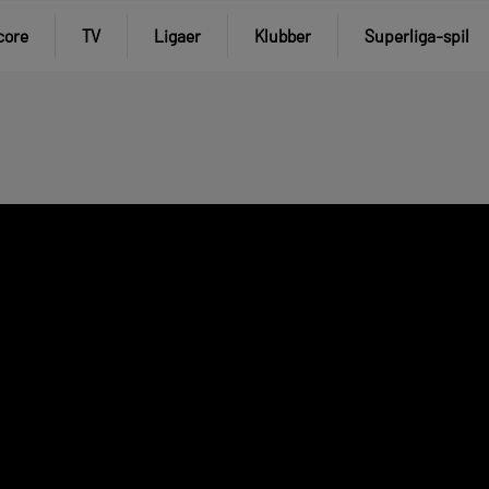
core
TV
Ligaer
Klubber
Superliga-spil