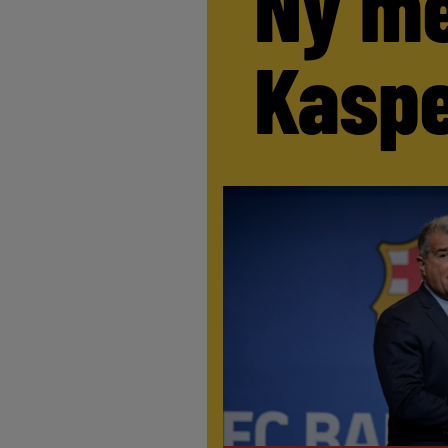
Ny me
Kaspe