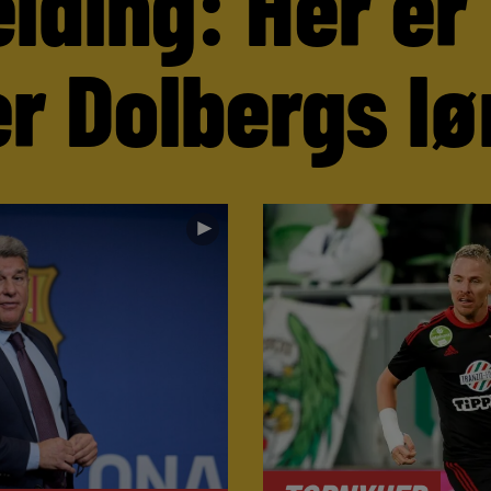
lding: Her er
r Dolbergs lø
►