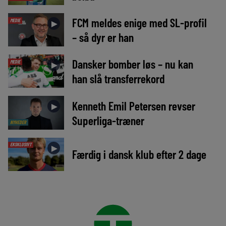
FCM meldes enige med SL-profil
MEDIE
►
– så dyr er han
Dansker bomber løs – nu kan
MEDIE
►
han slå transferrekord
Kenneth Emil Petersen revser
►
Superliga-træner
NYHEDER
EKSKLUSIVT
►
Færdig i dansk klub efter 2 dage