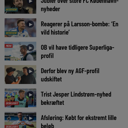
Jubler over store FC København-
►
nyheder
INTERVIEW
Reagerer på Larsson-bombe: ‘En
►
vild historie’
INTERVIEW
OB vil have tidligere Superliga-
MEDIE
►
profil
Derfor blev ny AGF-profil
►
udskiftet
Trist Jesper Lindstrøm-nyhed
►
bekræftet
EKSKLUSIVT
Afsløring: Købt for ekstremt lille
►
beløb
EKSKLUSIVT