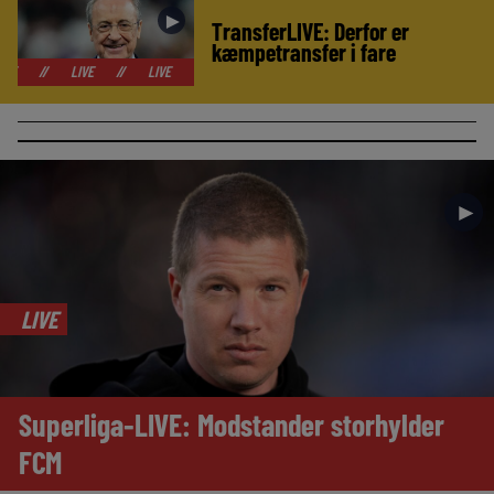
►
TransferLIVE: Derfor er
kæmpetransfer i fare
LIVE
//
LIVE
//
LIVE
//
LIVE
//
LIVE
//
LIVE
//
LIVE
►
LIVE
Superliga-LIVE: Modstander storhylder
FCM