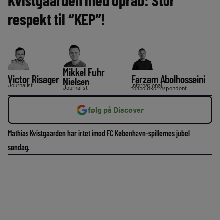
Kvistgaarden med opråb: Stor
respekt til “KEP”!
Mikkel Fuhr
Victor Risager
Farzam Abolhosseini
Nielsen
Journalist
International
Journalist
fodboldkorrespondent
følg på Discover
Mathias Kvistgaarden har intet imod FC København-spillernes jubel
søndag.