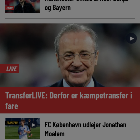
og Bayern
MEDIE
►
LIVE
TransferLIVE: Derfor er kæmpetransfer i
fare
FC København udlejer Jonathan
TRANSFER
►
Moalem