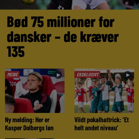
Bød 75 millioner for
dansker – de kræver
135
MEDIE
EKSKLUSIVT
►
►
Ny melding: Her er
Vildt pokalhattrick: ‘Et
Kasper Dolbergs løn
helt andet niveau’