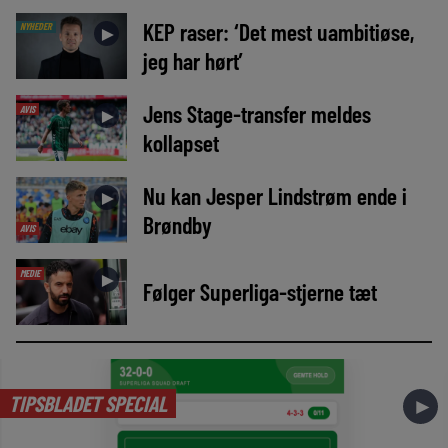
KEP raser: ‘Det mest uambitiøse,
NYHEDER
►
jeg har hørt’
Jens Stage-transfer meldes
AVIS
►
kollapset
Nu kan Jesper Lindstrøm ende i
►
Brøndby
AVIS
MEDIE
►
Følger Superliga-stjerne tæt
TIPSBLADET SPECIAL
►