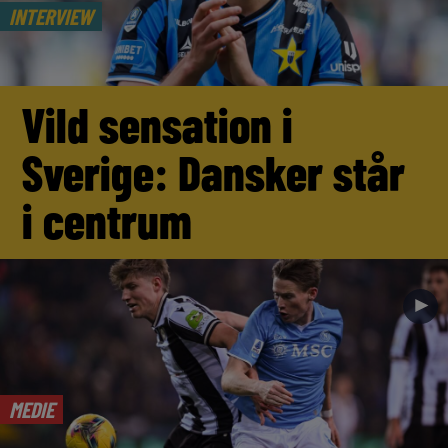
INTERVIEW
Vild sensation i
Sverige: Dansker står
i centrum
►
MEDIE