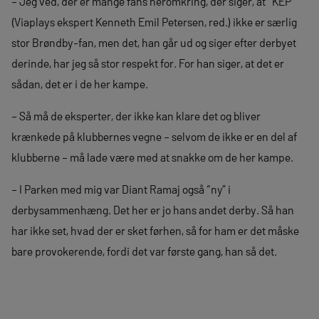
– Jeg ved, der er mange fans heromkring, der siger, at “KEP”
(Viaplays ekspert Kenneth Emil Petersen, red.) ikke er særlig
stor Brøndby-fan, men det, han går ud og siger efter derbyet
derinde, har jeg så stor respekt for. For han siger, at det er
sådan, det er i de her kampe.
– Så må de eksperter, der ikke kan klare det og bliver
krænkede på klubbernes vegne – selvom de ikke er en del af
klubberne – må lade være med at snakke om de her kampe.
– I Parken med mig var Diant Ramaj også “ny” i
derbysammenhæng. Det her er jo hans andet derby. Så han
har ikke set, hvad der er sket førhen, så for ham er det måske
bare provokerende, fordi det var første gang, han så det.