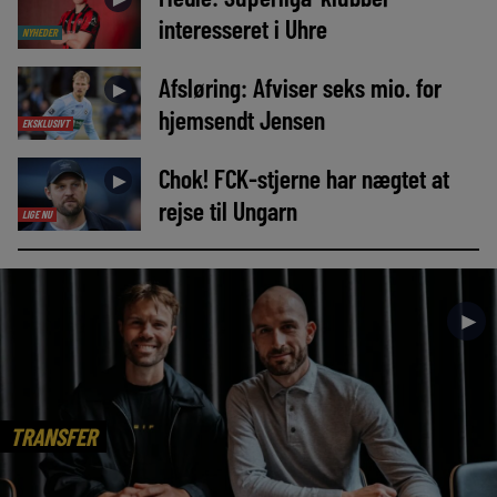
interesseret i Uhre
NYHEDER
Afsløring: Afviser seks mio. for
►
hjemsendt Jensen
EKSKLUSIVT
Chok! FCK-stjerne har nægtet at
►
rejse til Ungarn
LIGE NU
►
TRANSFER