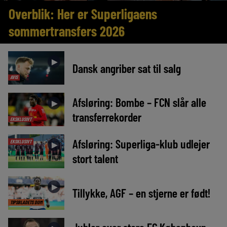
Overblik: Her er Superligaens
sommertransfers 2026
►
Dansk angriber sat til salg
AVIS
Afsløring: Bombe – FCN slår alle
►
transferrekorder
EKSKLUSIVT
Afsløring: Superliga-klub udlejer
EKSKLUSIVT
►
stort talent
►
Tillykke, AGF – en stjerne er født!
TIPSBLADETS DOM