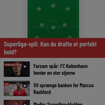
Superliga-spil: Kan du drafte et perfekt
hold?
Farzam spår: FC København
TIPSBLADET SPECIAL
►
henter en stor stjerne
Vil sprænge banken for Marcus
AVIS
►
Rashford
Medie: Superliga-klubber
►