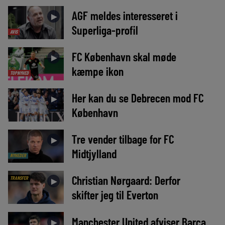
AGF meldes interesseret i
►
Superliga-profil
AVIS
FC København skal møde
►
kæmpe ikon
TOPNYHED
Her kan du se Debrecen mod FC
►
København
Tre vender tilbage for FC
►
Midtjylland
NYHEDER
Christian Nørgaard: Derfor
TRANSFER
►
skifter jeg til Everton
Manchester United afviser Barça
►