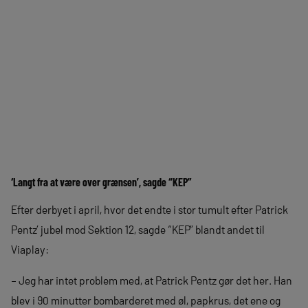
‘Langt fra at være over grænsen’, sagde “KEP”
Efter derbyet i april, hvor det endte i stor tumult efter Patrick
Pentz’ jubel mod Sektion 12, sagde “KEP” blandt andet til
Viaplay:
– Jeg har intet problem med, at Patrick Pentz gør det her. Han
blev i 90 minutter bombarderet med øl, papkrus, det ene og