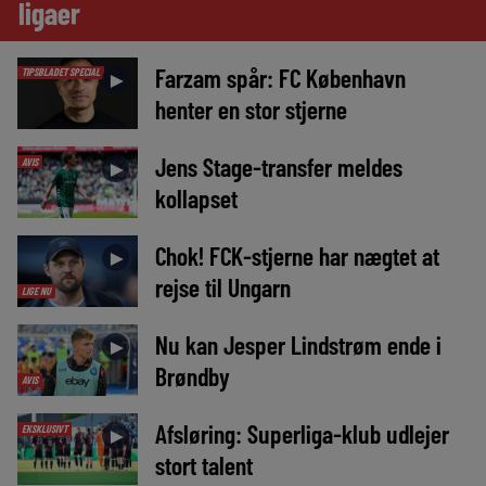
ligaer
Farzam spår: FC København
TIPSBLADET SPECIAL
►
henter en stor stjerne
Jens Stage-transfer meldes
AVIS
►
kollapset
Chok! FCK-stjerne har nægtet at
►
rejse til Ungarn
LIGE NU
Nu kan Jesper Lindstrøm ende i
►
Brøndby
AVIS
Afsløring: Superliga-klub udlejer
EKSKLUSIVT
►
stort talent