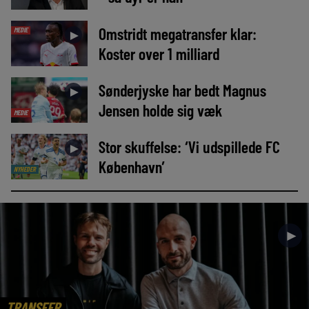
Omstridt megatransfer klar:
MEDIE
►
Koster over 1 milliard
Sønderjyske har bedt Magnus
►
Jensen holde sig væk
MEDIE
Stor skuffelse: ‘Vi udspillede FC
►
København’
NYHEDER
►
TRANSFER