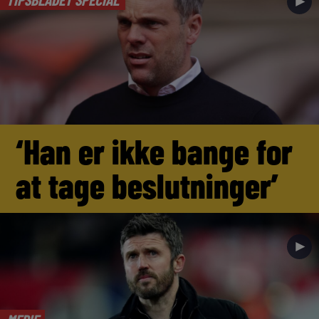
►
‘Han er ikke bange for
at tage beslutninger’
►