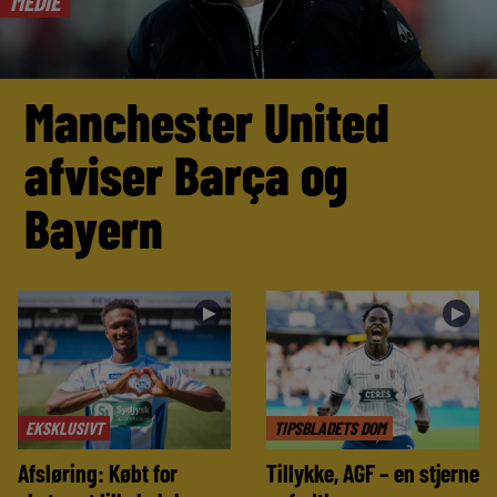
MEDIE
Manchester United
afviser Barça og
Bayern
►
►
EKSKLUSIVT
TIPSBLADETS DOM
Afsløring: Købt for
Tillykke, AGF – en stjerne