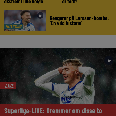
ekstremt lille beløb
er født!
►
Reagerer på Larsson-bombe:
‘En vild historie’
INTERVIEW
►
LIVE
Superliga-LIVE: Drømmer om disse to