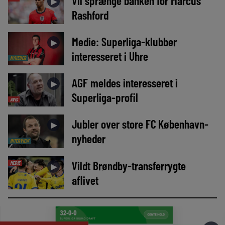
Vil sprænge banken for Marcus
►
Rashford
Medie: Superliga-klubber
►
interesseret i Uhre
NYHEDER
AGF meldes interesseret i
►
Superliga-profil
AVIS
Jubler over store FC København-
►
nyheder
INTERVIEW
Vildt Brøndby-transferrygte
MEDIE
►
aflivet