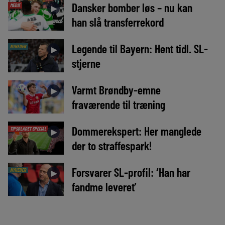
Dansker bomber løs – nu kan
MEDIE
►
han slå transferrekord
Legende til Bayern: Hent tidl. SL-
NYHEDER
►
stjerne
Varmt Brøndby-emne
►
fraværende til træning
Dommerekspert: Her manglede
TIPSBLADET SPECIAL
►
der to straffespark!
Forsvarer SL-profil: ‘Han har
NYHEDER
►
fandme leveret’