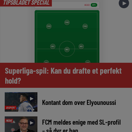
TIPSBLADET SPECIAL
►
Superliga-spil: Kan du drafte et perfekt
hold?
►
Kontant dom over Elyounoussi
EKSPERT
FCM meldes enige med SL-profil
MEDIE
►
– så dyr er han