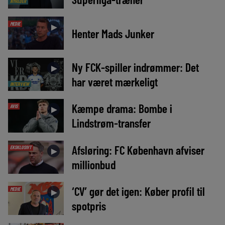
NYHEDER
MEDIE
►
Henter Mads Junker
Ny FCK-spiller indrømmer: Det
►
har været mærkeligt
INTERVIEW
Kæmpe drama: Bombe i
AVIS
►
Lindstrøm-transfer
Afsløring: FC København afviser
EKSKLUSIVT
►
millionbud
‘CV’ gør det igen: Køber profil til
MEDIE
►
spotpris