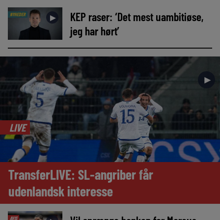
KEP raser: ‘Det mest uambitiøse,
NYHEDER
►
jeg har hørt’
►
LIVE
TransferLIVE: SL-angriber får
udenlandsk interesse
AVIS