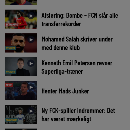
Afsløring: Bombe – FCN slår alle
►
transferrekorder
EKSKLUSIVT
Mohamed Salah skriver under
►
med denne klub
NYHEDER
Kenneth Emil Petersen revser
►
Superliga-træner
NYHEDER
MEDIE
►
Henter Mads Junker
Ny FCK-spiller indrømmer: Det
►
har været mærkeligt
INTERVIEW