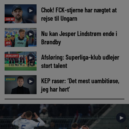
Chok! FCK-stjerne har nægtet at
►
rejse til Ungarn
LIGE NU
Nu kan Jesper Lindstrøm ende i
►
Brøndby
AVIS
Afsløring: Superliga-klub udlejer
EKSKLUSIVT
►
stort talent
KEP raser: ‘Det mest uambitiøse,
NYHEDER
►
jeg har hørt’
►