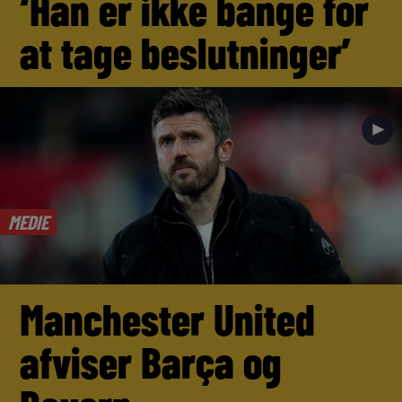
‘Han er ikke bange for
at tage beslutninger’
►
MEDIE
Manchester United
afviser Barça og