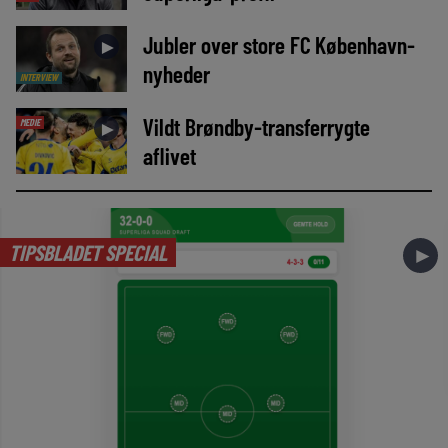
Jubler over store FC København-
►
nyheder
INTERVIEW
Vildt Brøndby-transferrygte
MEDIE
►
aflivet
TIPSBLADET SPECIAL
►