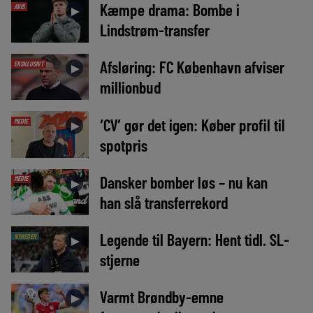
Kæmpe drama: Bombe i
AVIS
►
Lindstrøm-transfer
Afsløring: FC København afviser
EKSKLUSIVT
►
millionbud
‘CV’ gør det igen: Køber profil til
MEDIE
►
spotpris
Dansker bomber løs – nu kan
MEDIE
►
han slå transferrekord
Legende til Bayern: Hent tidl. SL-
NYHEDER
►
stjerne
Varmt Brøndby-emne
►