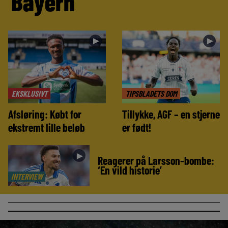
Bayern
►
►
EKSKLUSIVT
TIPSBLADETS DOM
Afsløring: Købt for
Tillykke, AGF – en stjerne
ekstremt lille beløb
er født!
►
Reagerer på Larsson-bombe:
‘En vild historie’
INTERVIEW