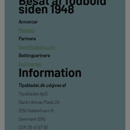
Besat af fodbold
siden 1948
Annoncer
Mediekit
Partnere
Danskfodbold.com
Bettingpartnere
SpilXperten
Information
TIpsbladet.dk udgives af
Tipsbladet ApS
Sankt Annæ Plads 28
1250 København K
Denmark (DK)
CVR 35 41 57 93