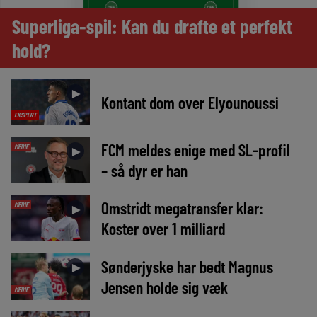
Superliga-spil: Kan du drafte et perfekt
hold?
►
Kontant dom over Elyounoussi
EKSPERT
FCM meldes enige med SL-profil
MEDIE
►
– så dyr er han
Omstridt megatransfer klar:
MEDIE
►
Koster over 1 milliard
Sønderjyske har bedt Magnus
►
Jensen holde sig væk
MEDIE