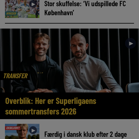
Stor skuffelse: ‘Vi udspillede FC
►
København’
NYHEDER
►
TRANSFER
Overblik: Her er Superligaens
sommertransfers 2026
EKSKLUSIVT
►
Færdig i dansk klub efter 2 dage