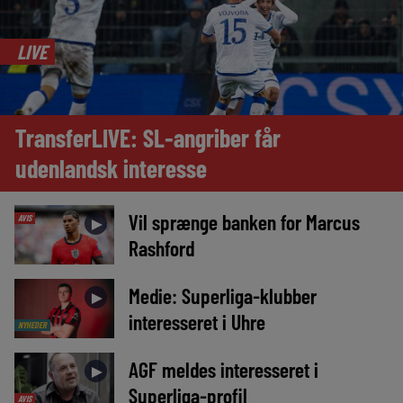
LIVE
TransferLIVE: SL-angriber får
udenlandsk interesse
Vil sprænge banken for Marcus
AVIS
►
Rashford
Medie: Superliga-klubber
►
interesseret i Uhre
NYHEDER
AGF meldes interesseret i
►
Superliga-profil
AVIS