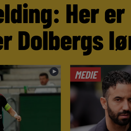
lding: Her er
r Dolbergs lø
►
MEDIE