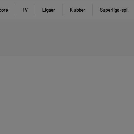
core
TV
Ligaer
Klubber
Superliga-spil