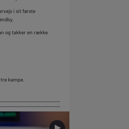
ejs i sit første
øndby.
 han og takker en række
i tre kampe.
►