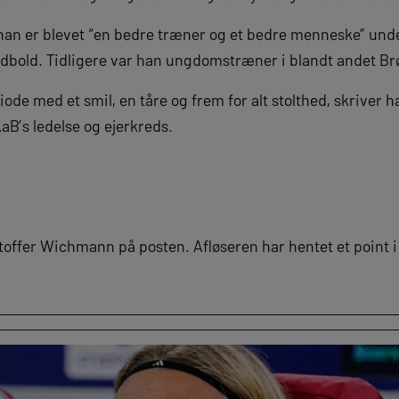
an er blevet “en bedre træner og et bedre menneske” underv
dbold. Tidligere var han ungdomstræner i blandt andet Br
iode med et smil, en tåre og frem for alt stolthed, skriver
aB’s ledelse og ejerkreds.
stoffer Wichmann på posten. Afløseren har hentet et point 