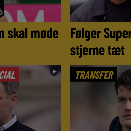
n skal møde
Følger Super
stjerne tæt
►
CIAL
TRANSFER