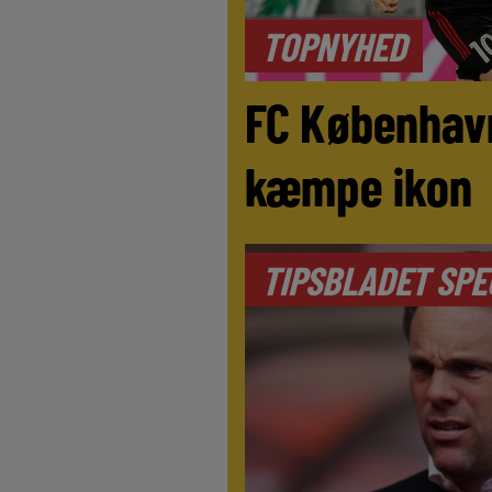
TOPNYHED
FC Københav
kæmpe ikon
TIPSBLADET SPE