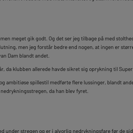
, men meget gik godt. Og det ser jeg tilbage på med stolthe
utning, men jeg forstår bedre end nogen, at ingen er størr
van Dam blandt andet.
år, da klubben allerede havde sikret sig oprykning til Super
g ambitiøse spillestil medførte flere lussinger, blandt an
r nedrykningsstregen, da han blev fyret.
d under stregen og er i alvorlig nedrykningsfare før de sid