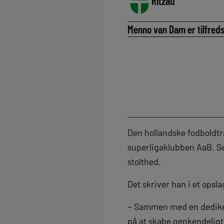
Ritzau
Menno van Dam er tilfreds
Den hollandske fodboldtr
superligaklubben AaB. Se
stolthed.
Det skriver han i et opsla
– Sammen med en dedikere
på at skabe genkendeligt,