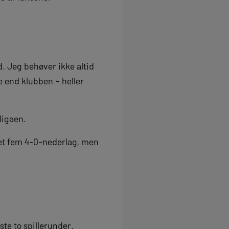
d. Jeg behøver ikke altid
e end klubben – heller
ligaen.
det fem 4-0-nederlag, men
ste to spillerunder.