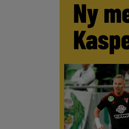
Ny me
Kaspe