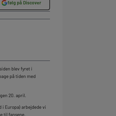
følg på Discover
iden blev fyret i
lbage på tiden med
gen 20. april.
 i Europa) arbejdede vi
 til fansene.