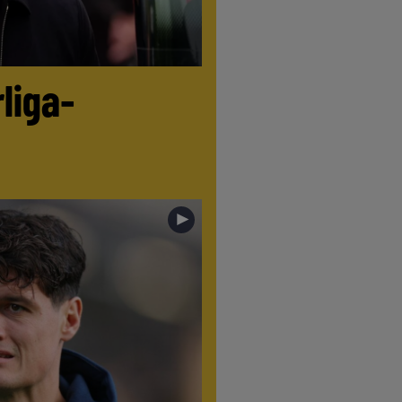
liga-
►