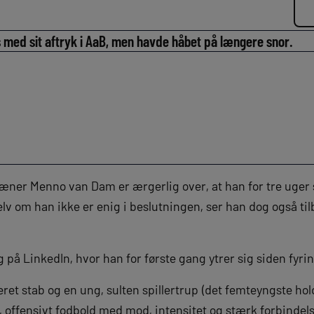
 med sit aftryk i AaB, men havde håbet på længere snor.
æner Menno van Dam er ærgerlig over, at han for tre uger s
lv om han ikke er enig i beslutningen, ser han dog også ti
g på LinkedIn, hvor han for første gang ytrer sig siden fyrin
t stab og en ung, sulten spillertrup (det femteyngste hold
 offensivt fodbold med mod, intensitet og stærk forbindelse