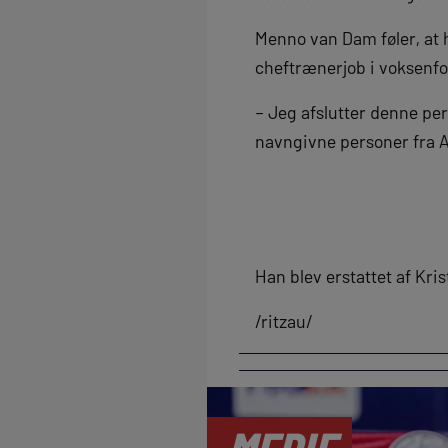
Menno van Dam føler, at h
cheftrænerjob i voksenfo
– Jeg afslutter denne per
navngivne personer fra A
Han blev erstattet af Kri
/ritzau/