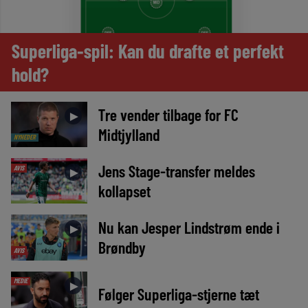
Superliga-spil: Kan du drafte et perfekt
hold?
Tre vender tilbage for FC
►
Midtjylland
NYHEDER
Jens Stage-transfer meldes
AVIS
►
kollapset
Nu kan Jesper Lindstrøm ende i
►
Brøndby
AVIS
MEDIE
►
Følger Superliga-stjerne tæt