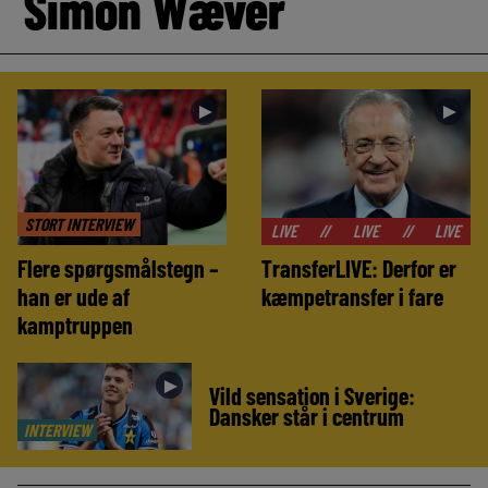
Simon Wæver
►
►
STORT INTERVIEW
//
LIVE
//
LIVE
//
LIVE
//
LIVE
Flere spørgsmålstegn –
TransferLIVE: Derfor er
han er ude af
kæmpetransfer i fare
kamptruppen
►
Vild sensation i Sverige:
Dansker står i centrum
INTERVIEW