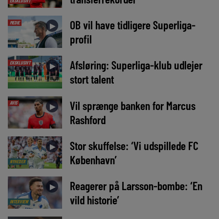
EKSKLUSIVT
OB vil have tidligere Superliga-
MEDIE
►
profil
Afsløring: Superliga-klub udlejer
EKSKLUSIVT
►
stort talent
Vil sprænge banken for Marcus
AVIS
►
Rashford
Stor skuffelse: ‘Vi udspillede FC
►
København’
NYHEDER
Reagerer på Larsson-bombe: ‘En
►
vild historie’
INTERVIEW