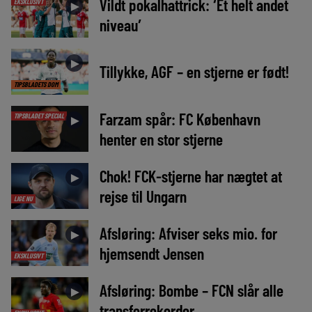
Vildt pokalhattrick: ‘Et helt andet
EKSKLUSIVT
►
niveau’
►
Tillykke, AGF – en stjerne er født!
TIPSBLADETS DOM
Farzam spår: FC København
TIPSBLADET SPECIAL
►
henter en stor stjerne
Chok! FCK-stjerne har nægtet at
►
rejse til Ungarn
LIGE NU
Afsløring: Afviser seks mio. for
►
hjemsendt Jensen
EKSKLUSIVT
Afsløring: Bombe – FCN slår alle
►
transferrekorder