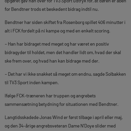
opgøret gav han over for TV3 Sport udtryk for, at døren er åben
for Bendtner trods et beskedent bidrag indtil nu.
Bendtner har siden skiftet fra Rosenborg spillet 406 minutter i
alt i FCK fordelt på ni kampe og med en enkelt scoring.
– Han har bidraget med meget og har været en positiv
bidragyder til holdet, men det handler lidt om, hvad der skal
ske frem over, og hvad han kan bidrage med der.
– Det har vi ikke snakket så meget om endnu, sagde Solbakken
til TV3 Sport inden kampen.
Ifølge FCK-træneren har truppen og angrebets
sammensætning betydning for situationen med Bendtner.
Langtidsskadede Jonas Wind er først tilbage i april eller maj,
og den 34-årige angrebsveteran Dame N’Doye slider med