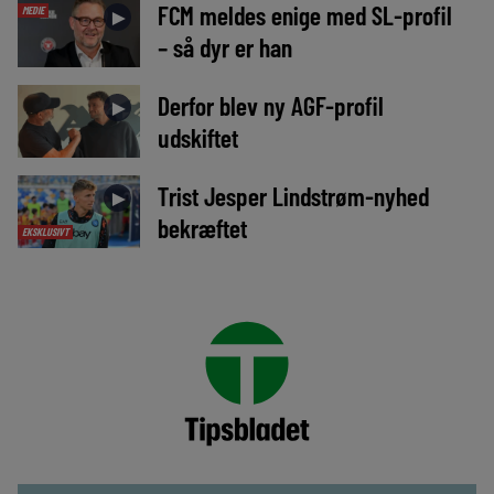
FCM meldes enige med SL-profil
MEDIE
►
– så dyr er han
Derfor blev ny AGF-profil
►
udskiftet
Trist Jesper Lindstrøm-nyhed
►
bekræftet
EKSKLUSIVT