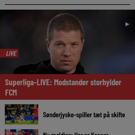
►
LIVE
Superliga-LIVE: Modstander storhylder
FCM
TRANSFER
Sønderjyske-spiller tæt på skifte
Ny melding: Her er Kasper
MEDIE