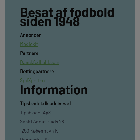
Besat af fodbold
siden 1948
Annoncer
Mediekit
Partnere
Danskfodbold.com
Bettingpartnere
SpilXperten
Information
TIpsbladet.dk udgives af
Tipsbladet ApS
Sankt Annæ Plads 28
1250 København K
Denmark (DK)