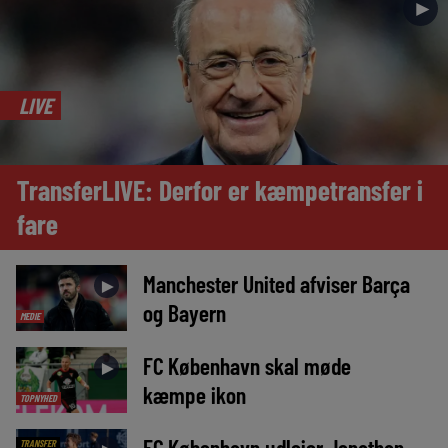
►
LIVE
TransferLIVE: Derfor er kæmpetransfer i
fare
Manchester United afviser Barça
►
og Bayern
MEDIE
FC København skal møde
►
kæmpe ikon
TOPNYHED
FC København udlejer Jonathan
TRANSFER