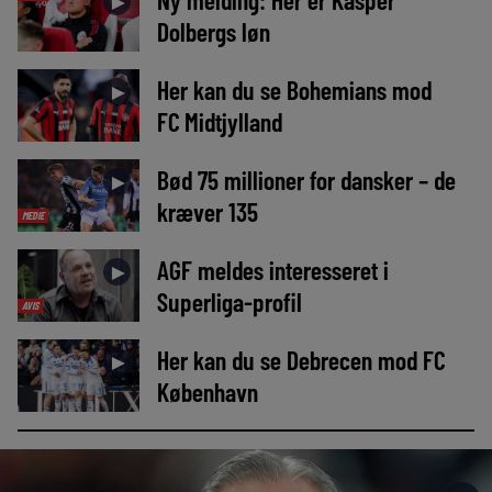
►
Dolbergs løn
Her kan du se Bohemians mod
►
FC Midtjylland
Bød 75 millioner for dansker – de
►
kræver 135
MEDIE
AGF meldes interesseret i
►
Superliga-profil
AVIS
Her kan du se Debrecen mod FC
►
København