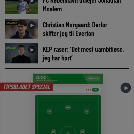
►
Moalem
Christian Nørgaard: Derfor
TRANSFER
►
skifter jeg til Everton
KEP raser: ‘Det mest uambitiøse,
NYHEDER
►
jeg har hørt’
TIPSBLADET SPECIAL
►