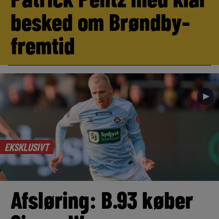
besked om Brøndby-
fremtid
►
EKSKLUSIVT
Afsløring: B.93 køber