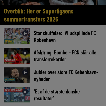
Overblik: Her er Superligaens
sommertransfers 2026
Stor skuffelse: ‘Vi udspillede FC
►
København’
NYHEDER
Afsløring: Bombe – FCN slår alle
►
transferrekorder
EKSKLUSIVT
Jubler over store FC København-
►
nyheder
INTERVIEW
‘Et af de største danske
TIPSBLADET SPECIAL
►
resultater’