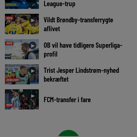
League-trup
NYHEDER
Vildt Brøndby-transferrygte
MEDIE
►
aflivet
OB vil have tidligere Superliga-
MEDIE
►
profil
Trist Jesper Lindstrøm-nyhed
►
bekræftet
EKSKLUSIVT
►
FCM-transfer i fare
MEDIE