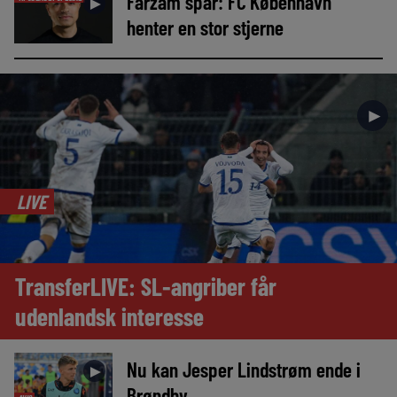
Farzam spår: FC København
►
henter en stor stjerne
►
LIVE
TransferLIVE: SL-angriber får
udenlandsk interesse
Nu kan Jesper Lindstrøm ende i
►
Brøndby