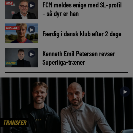
FCM meldes enige med SL-profil
MEDIE
►
– så dyr er han
EKSKLUSIVT
►
Færdig i dansk klub efter 2 dage
Kenneth Emil Petersen revser
►
Superliga-træner
NYHEDER
►
TRANSFER