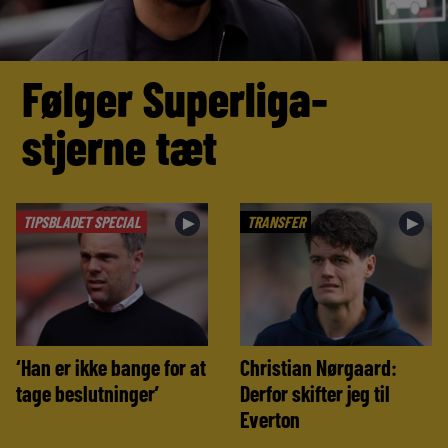
Følger Superliga-
stjerne tæt
TIPSBLADET SPECIAL
TRANSFER
►
►
‘Han er ikke bange for at
Christian Nørgaard:
tage beslutninger’
Derfor skifter jeg til
Everton