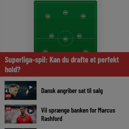
Superliga-spil: Kan du drafte et perfekt
hold?
►
Dansk angriber sat til salg
AVIS
Vil sprænge banken for Marcus
AVIS
►
Rashford