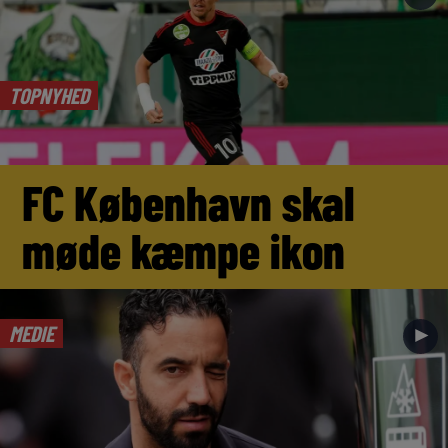
TOPNYHED
FC København skal
møde kæmpe ikon
MEDIE
►