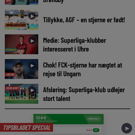
AVIS
►
Tillykke, AGF – en stjerne er født!
TIPSBLADETS DOM
Medie: Superliga-klubber
►
interesseret i Uhre
NYHEDER
Chok! FCK-stjerne har nægtet at
►
rejse til Ungarn
LIGE NU
Afsløring: Superliga-klub udlejer
EKSKLUSIVT
►
stort talent
TIPSBLADET SPECIAL
►