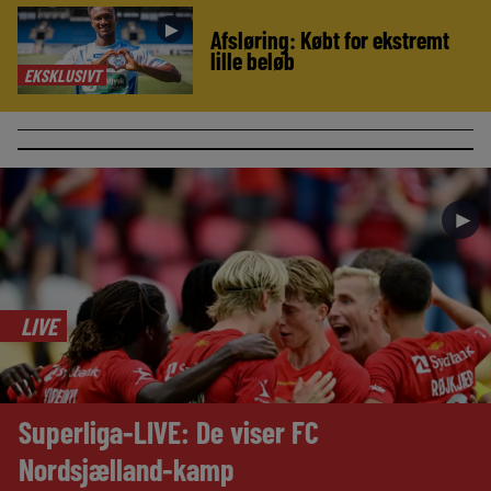
►
Afsløring: Købt for ekstremt
lille beløb
EKSKLUSIVT
►
LIVE
Superliga-LIVE: De viser FC
Nordsjælland-kamp