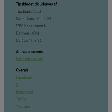
TIpsbladet.dk udgives af
Tipsbladet ApS
Sankt Annæ Plads 28
1250 København K
Denmark (DK)
CVR 35 41 57 93
Ansvarshavende
Kenneth Jensen
Overalt
Facebook
X
Instagram
TikTok
Youtube