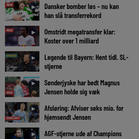
Dansker bomber løs – nu kan
MEDIE
►
han slå transferrekord
Omstridt megatransfer klar:
MEDIE
►
Koster over 1 milliard
Legende til Bayern: Hent tidl. SL-
NYHEDER
►
stjerne
Sønderjyske har bedt Magnus
►
Jensen holde sig væk
MEDIE
Afsløring: Afviser seks mio. for
►
hjemsendt Jensen
EKSKLUSIVT
AGF-stjerne ude af Champions
►