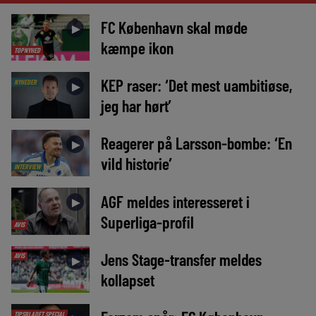
FC København skal møde
►
kæmpe ikon
TOPNYHED
KEP raser: ‘Det mest uambitiøse,
NYHEDER
►
jeg har hørt’
Reagerer på Larsson-bombe: ‘En
►
vild historie’
INTERVIEW
AGF meldes interesseret i
►
Superliga-profil
AVIS
Jens Stage-transfer meldes
AVIS
►
kollapset
TIPSBLADET SPECIAL