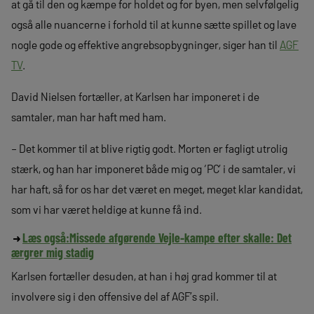
at gå til den og kæmpe for holdet og for byen, men selvfølgelig
også alle nuancerne i forhold til at kunne sætte spillet og lave
nogle gode og effektive angrebsopbygninger, siger han til
AGF
TV
.
David Nielsen fortæller, at Karlsen har imponeret i de
samtaler, man har haft med ham.
– Det kommer til at blive rigtig godt. Morten er fagligt utrolig
stærk, og han har imponeret både mig og ‘PC’ i de samtaler, vi
har haft, så for os har det været en meget, meget klar kandidat,
som vi har været heldige at kunne få ind.
Læs også:
Missede afgørende Vejle-kampe efter skalle: Det
ærgrer mig stadig
Karlsen fortæller desuden, at han i høj grad kommer til at
involvere sig i den offensive del af AGF’s spil.