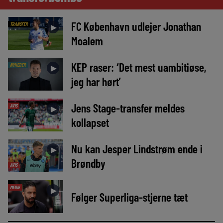
FC København udlejer Jonathan
TRANSFER
►
Moalem
KEP raser: ‘Det mest uambitiøse,
NYHEDER
►
jeg har hørt’
Jens Stage-transfer meldes
AVIS
►
kollapset
Nu kan Jesper Lindstrøm ende i
►
Brøndby
AVIS
MEDIE
►
Følger Superliga-stjerne tæt