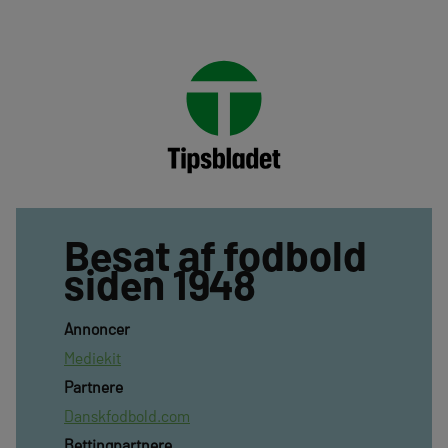
Besat af fodbold
siden 1948
Annoncer
Mediekit
Partnere
Danskfodbold.com
Bettingpartnere