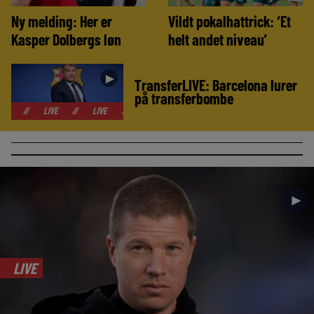
Ny melding: Her er
Vildt pokalhattrick: ‘Et
Kasper Dolbergs løn
helt andet niveau’
►
TransferLIVE: Barcelona lurer
på transferbombe
LIVE
//
LIVE
//
LIVE
//
LIVE
//
LIVE
//
LIVE
//
LIVE
►
LIVE