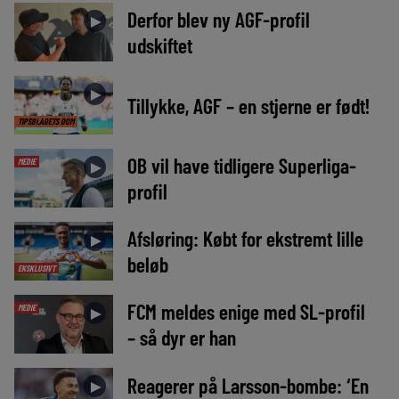
Derfor blev ny AGF-profil
►
udskiftet
►
Tillykke, AGF – en stjerne er født!
TIPSBLADETS DOM
OB vil have tidligere Superliga-
MEDIE
►
profil
Afsløring: Købt for ekstremt lille
►
beløb
EKSKLUSIVT
FCM meldes enige med SL-profil
MEDIE
►
– så dyr er han
Reagerer på Larsson-bombe: ‘En
►