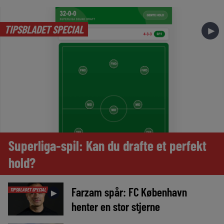
TIPSBLADET SPECIAL
►
Superliga-spil: Kan du drafte et perfekt
hold?
Farzam spår: FC København
TIPSBLADET SPECIAL
►
henter en stor stjerne