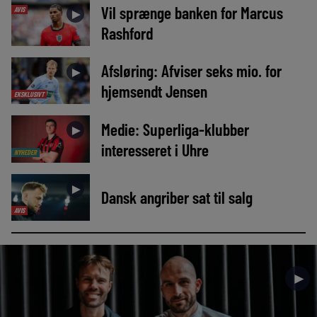
Vil sprænge banken for Marcus
AVIS
►
Rashford
Afsløring: Afviser seks mio. for
►
hjemsendt Jensen
EKSKLUSIVT
Medie: Superliga-klubber
►
interesseret i Uhre
NYHEDER
►
Dansk angriber sat til salg
AVIS
►