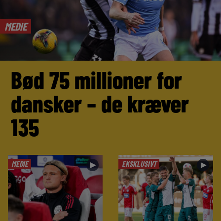
MEDIE
Bød 75 millioner for
dansker – de kræver
135
MEDIE
EKSKLUSIVT
►
►