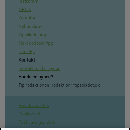
Instagram
TikTok
Youtube
Nyhedsbrev
Tipsbladet App
TjekFoodbold App
BlueSky
Kontakt
Kontakt medarbejder
Har du en nyhed?
Tip redaktionen:
redaktion@tipsbladet.dk
Privatilvspolitik
Cookiepolitik
Publiceringspolitik