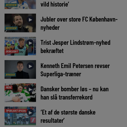
vild historie’
INTERVIEW
Jubler over store FC København-
►
nyheder
INTERVIEW
Trist Jesper Lindstrøm-nyhed
►
bekræftet
EKSKLUSIVT
Kenneth Emil Petersen revser
►
Superliga-træner
NYHEDER
Dansker bomber løs – nu kan
MEDIE
►
han slå transferrekord
‘Et af de største danske
TIPSBLADET SPECIAL
►
resultater’