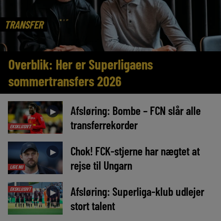
TRANSFER
Overblik: Her er Superligaens
sommertransfers 2026
Afsløring: Bombe – FCN slår alle
►
transferrekorder
EKSKLUSIVT
Chok! FCK-stjerne har nægtet at
►
rejse til Ungarn
LIGE NU
Afsløring: Superliga-klub udlejer
EKSKLUSIVT
►
stort talent