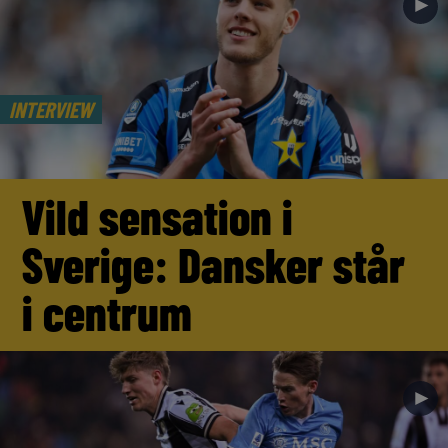
►
INTERVIEW
Vild sensation i
Sverige: Dansker står
i centrum
►