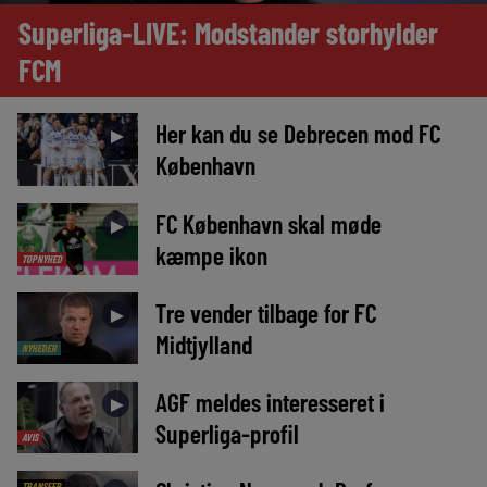
Superliga-LIVE: Modstander storhylder
FCM
Her kan du se Debrecen mod FC
►
København
FC København skal møde
►
kæmpe ikon
TOPNYHED
Tre vender tilbage for FC
►
Midtjylland
NYHEDER
AGF meldes interesseret i
►
Superliga-profil
AVIS
TRANSFER