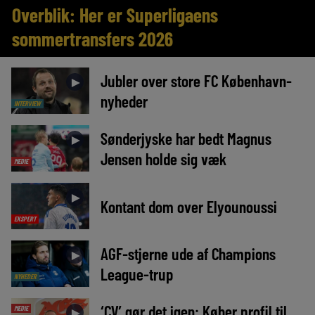
Overblik: Her er Superligaens
sommertransfers 2026
Jubler over store FC København-
►
nyheder
INTERVIEW
Sønderjyske har bedt Magnus
►
Jensen holde sig væk
MEDIE
►
Kontant dom over Elyounoussi
EKSPERT
AGF-stjerne ude af Champions
►
League-trup
NYHEDER
‘CV’ gør det igen: Køber profil til
MEDIE
►