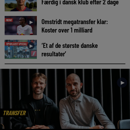
Færdig i dansk klub efter 2 dage
Omstridt megatransfer klar:
MEDIE
►
Koster over 1 milliard
‘Et af de største danske
TIPSBLADET SPECIAL
►
resultater’
►
TRANSFER