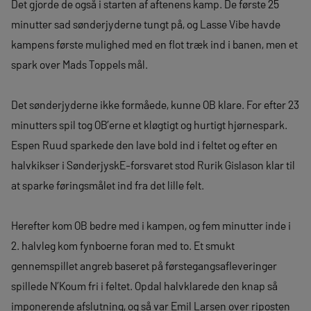
Det gjorde de også i starten af aftenens kamp. De første 25
minutter sad sønderjyderne tungt på, og Lasse Vibe havde
kampens første mulighed med en flot træk ind i banen, men et
spark over Mads Toppels mål.
Det sønderjyderne ikke formåede, kunne OB klare. For efter 23
minutters spil tog OB’erne et kløgtigt og hurtigt hjørnespark.
Espen Ruud sparkede den lave bold ind i feltet og efter en
halvkikser i SønderjyskE-forsvaret stod Rurik Gislason klar til
at sparke føringsmålet ind fra det lille felt.
Herefter kom OB bedre med i kampen, og fem minutter inde i
2. halvleg kom fynboerne foran med to. Et smukt
gennemspillet angreb baseret på førstegangsafleveringer
spillede N’Koum fri i feltet. Opdal halvklarede den knap så
imponerende afslutning, og så var Emil Larsen over riposten