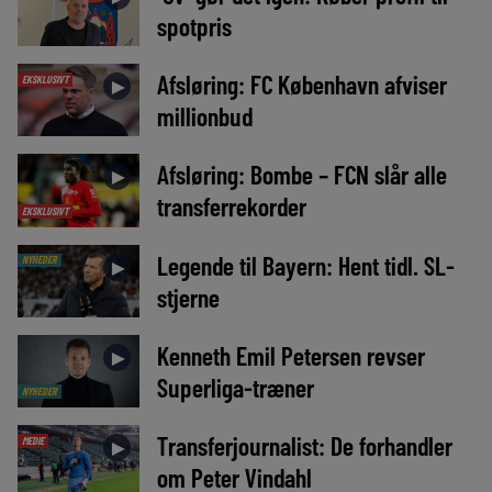
spotpris
Afsløring: FC København afviser
EKSKLUSIVT
►
millionbud
Afsløring: Bombe – FCN slår alle
►
transferrekorder
EKSKLUSIVT
Legende til Bayern: Hent tidl. SL-
NYHEDER
►
stjerne
Kenneth Emil Petersen revser
►
Superliga-træner
NYHEDER
Transferjournalist: De forhandler
MEDIE
►
om Peter Vindahl