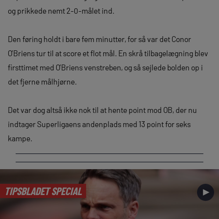
og prikkede nemt 2-0-målet ind.
Den føring holdt i bare fem minutter, for så var det Conor
O’Briens tur til at score et flot mål. En skrå tilbagelægning blev
firsttimet med O’Briens venstreben, og så sejlede bolden op i
det fjerne målhjørne.
Det var dog altså ikke nok til at hente point mod OB, der nu
indtager Superligaens andenplads med 13 point for seks
kampe.
TIPSBLADET SPECIAL
►