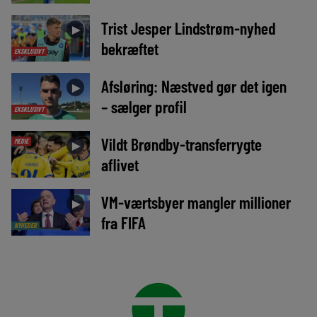
Trist Jesper Lindstrøm-nyhed
►
bekræftet
EKSKLUSIVT
Afsløring: Næstved gør det igen
►
– sælger profil
EKSKLUSIVT
Vildt Brøndby-transferrygte
MEDIE
►
aflivet
VM-værtsbyer mangler millioner
►
fra FIFA
NYHEDER