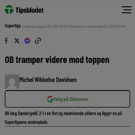
Superliga
Udgivet: august 20, 2012 18:53 | Opdateret: september 22, 2012 08:04
OB tramper videre mod toppen
Michel Wikkelsø Davidsen
følg på Discover
OB slog SønderjyskE 2-1 i en flot og medrivende affære og ligger nu på
Superligaens andenplads.