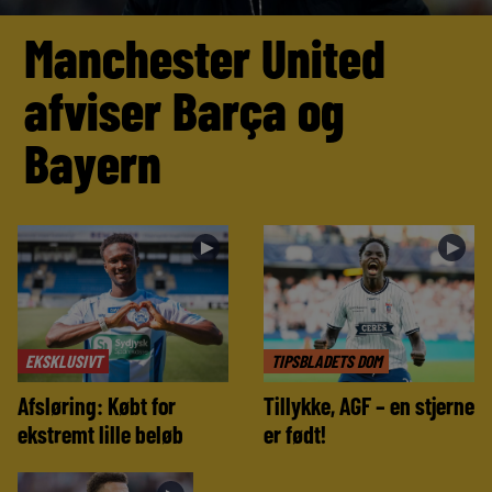
Manchester United
afviser Barça og
Bayern
►
►
EKSKLUSIVT
TIPSBLADETS DOM
Afsløring: Købt for
Tillykke, AGF – en stjerne
ekstremt lille beløb
er født!