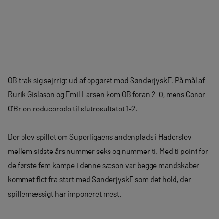
OB trak sig sejrrigt ud af opgøret mod SønderjyskE. På mål af
Rurik Gislason og Emil Larsen kom OB foran 2-0, mens Conor
O’Brien reducerede til slutresultatet 1-2.
Der blev spillet om Superligaens andenplads i Haderslev
mellem sidste års nummer seks og nummer ti. Med ti point for
de første fem kampe i denne sæson var begge mandskaber
kommet flot fra start med SønderjyskE som det hold, der
spillemæssigt har imponeret mest.