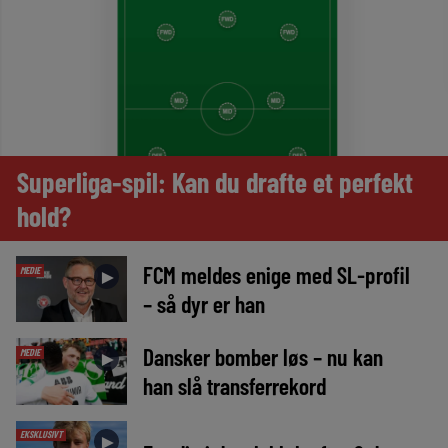
Superliga-spil: Kan du drafte et perfekt
hold?
FCM meldes enige med SL-profil
MEDIE
►
– så dyr er han
Dansker bomber løs – nu kan
MEDIE
►
han slå transferrekord
EKSKLUSIVT
►