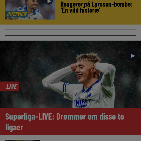
►
Reagerer på Larsson-bombe:
‘En vild historie’
INTERVIEW
►
LIVE
Superliga-LIVE: Drømmer om disse to
ligaer