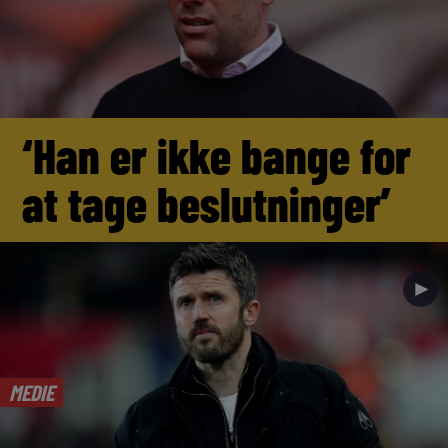
‘Han er ikke bange for
at tage beslutninger’
►
MEDIE