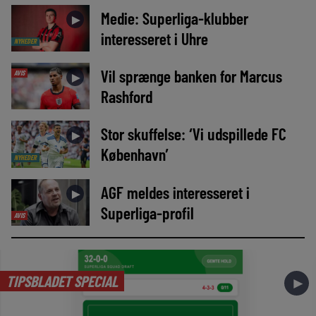
Medie: Superliga-klubber
►
interesseret i Uhre
NYHEDER
Vil sprænge banken for Marcus
AVIS
►
Rashford
Stor skuffelse: ‘Vi udspillede FC
►
København’
NYHEDER
AGF meldes interesseret i
►
Superliga-profil
AVIS
TIPSBLADET SPECIAL
►