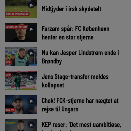
►
Midtjyder i irsk skydetelt
DAGENS SPILFORSLAG
Farzam spår: FC København
TIPSBLADET SPECIAL
►
henter en stor stjerne
Nu kan Jesper Lindstrøm ende i
►
Brøndby
AVIS
Jens Stage-transfer meldes
AVIS
►
kollapset
Chok! FCK-stjerne har nægtet at
►
rejse til Ungarn
LIGE NU
KEP raser: ‘Det mest uambitiøse,
NYHEDER
►