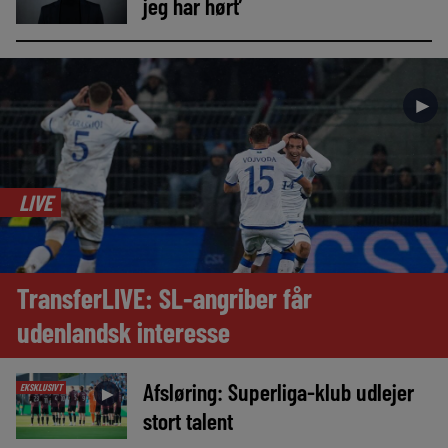
jeg har hørt’
►
LIVE
TransferLIVE: SL-angriber får
udenlandsk interesse
Afsløring: Superliga-klub udlejer
EKSKLUSIVT
►
stort talent