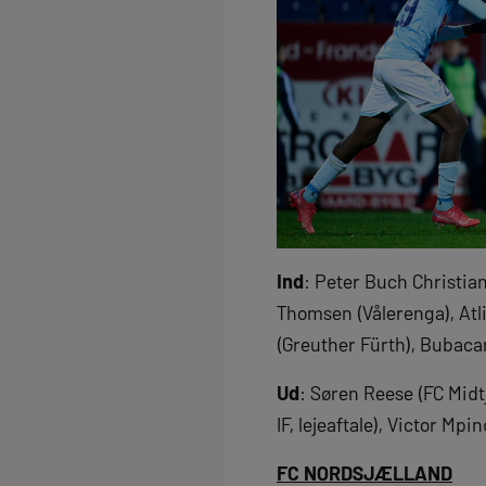
Ind
: Peter Buch Christia
Thomsen (Vålerenga), Atl
(Greuther Fürth), Bubaca
Ud
: Søren Reese (FC Midt
IF, lejeaftale), Victor Mpi
FC NORDSJÆLLAND