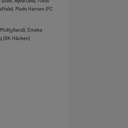
(AaB, lejeaftale), Mads
eaftale), Mads Hansen (FC
Midtjylland), Emeka
iq (BK Häcken)