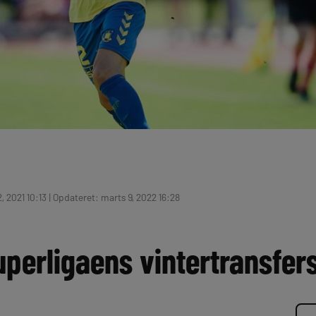
 2021 10:13 | Opdateret: marts 9, 2022 16:28
uperligaens vintertransfer