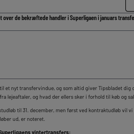
ket over de bekræftede handler i Superligaen i januars trans
til et nyt transfervindue, og som altid giver Tipsbladet dig 
a lejeaftaler, og hvad der ellers sker i forhold til køb og sa
ktudløb til 31. december, men først ved kontraktudløb vil vi
løber ud, er noteret.
 Superligaens vintertransfers: