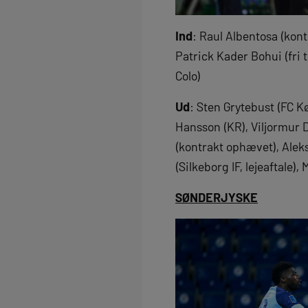
Ind
: Raul Albentosa (kont
Patrick Kader Bohui (fri 
Colo)
Ud
: Sten Grytebust (FC K
Hansson (KR), Viljormur D
(kontrakt ophævet), Alek
(Silkeborg IF, lejeaftale)
SØNDERJYSKE