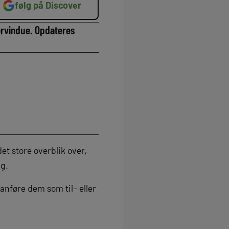
følg på Discover
fervindue. Opdateres
det store overblik over,
lg.
 anføre dem som til- eller