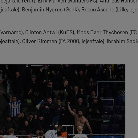
leejaftale retur), Erik Marxen (Randers FC), Andreas Hansen 
ejeaftale), Benjamin Nygren (Genk), Rocco Ascone (Lille, lej
 Värnamo), Clinton Antwi (KuPS), Mads Døhr Thychosen (FC 
eaftale), Oliver Rimmen (FA 2000, lejeaftale), Ibrahim Sad