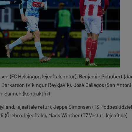
nsen (FC Helsingør, lejeaftale retur), Benjamin Schubert (J
i Barkarson (Vikingur Reykjavik), José Gallegos (San Anton
rr Sanneh (kontraktfri)
jylland, lejeaftale retur), Jeppe Simonsen (TS Podbeskidzi
ndi (Örebro, lejeaftale), Mads Winther (07 Vestur, lejeaftale)