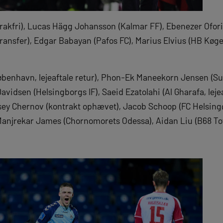
rakfri), Lucas Hägg Johansson (Kalmar FF), Ebenezer Ofori (
transfer), Edgar Babayan (Pafos FC), Marius Elvius (HB Køge
øbenhavn, lejeaftale retur), Phon-Ek Maneekorn Jensen (Su
avidsen (Helsingborgs IF), Saeid Ezatolahi (Al Gharafa, leje
sey Chernov (kontrakt ophævet), Jacob Schoop (FC Helsing
, Manjrekar James (Chornomorets Odessa), Aidan Liu (B68 Toft