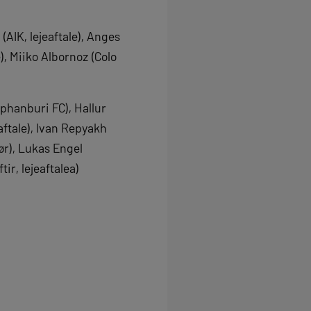
AIK, lejeaftale), Anges
), Miiko Albornoz (Colo
phanburi FC), Hallur
aftale), Ivan Repyakh
ør), Lukas Engel
ir, lejeaftalea)