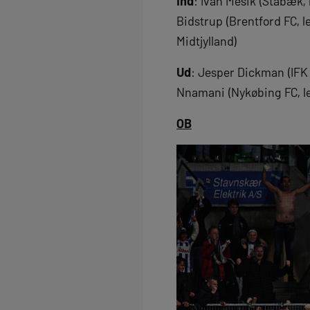
Ind
: Ivan Mesik (Stabæk, 
Bidstrup (Brentford FC, l
Midtjylland)
Ud
: Jesper Dickman (IFK
Nnamani (Nykøbing FC, lej
OB