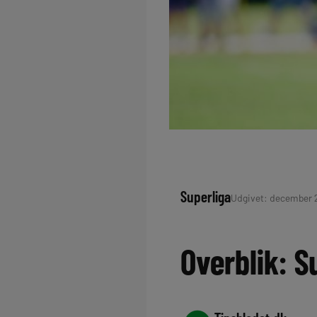
Superliga
Udgivet: december 2,
Overblik: S