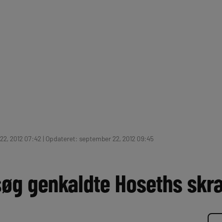
2, 2012 07:42 | Opdateret: september 22, 2012 09:45
øg genkaldte Hoseths skræ