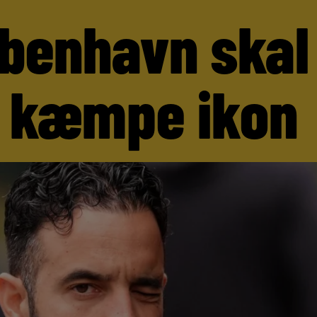
benhavn skal
 kæmpe ikon