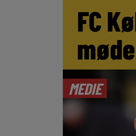
FC Kø
møde
MEDIE