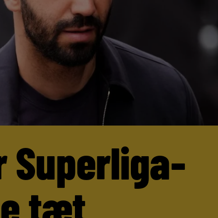
r Superliga-
ne tæt