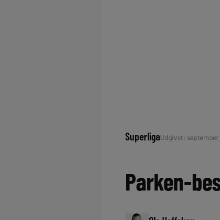
Superliga
Udgivet: september 2
Parken-bes