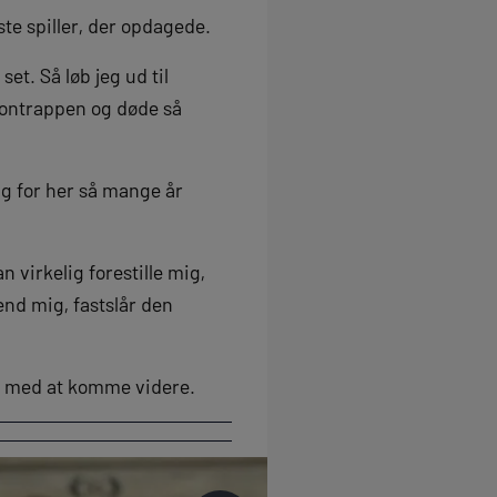
te spiller, der opdagede.
t. Så løb jeg ud til
etontrappen og døde så
ig for her så mange år
n virkelig forestille mig,
end mig, fastslår den
m med at komme videre.