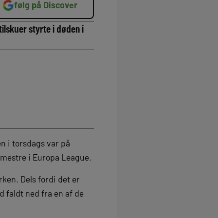
følg på Discover
ilskuer styrte i døden i
 i torsdags var på
mestre i Europa League.
ken. Dels fordi det er
 faldt ned fra en af de