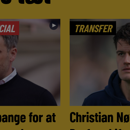
►
CIAL
TRANSFER
bange for at
Christian N