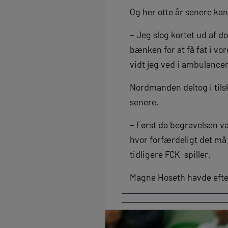
Og her otte år senere ka
– Jeg slog kortet ud af 
bænken for at få fat i vo
vidt jeg ved i ambulancen
Nordmanden deltog i tils
senere.
– Først da begravelsen var
hvor forfærdeligt det må 
tidligere FCK-spiller.
Magne Hoseth havde efter