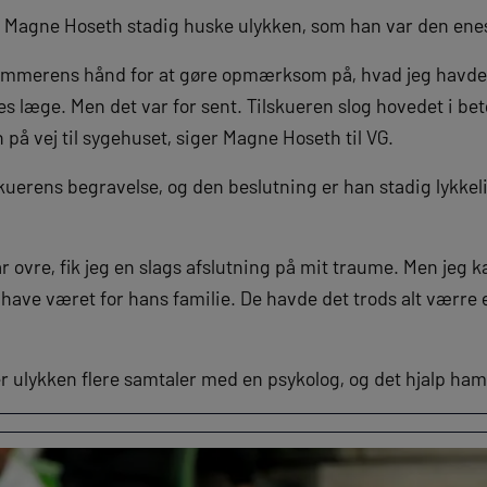
n Magne Hoseth stadig huske ulykken, som han var den enes
dommerens hånd for at gøre opmærksom på, hvad jeg havde se
res læge. Men det var for sent. Tilskueren slog hovedet i b
 på vej til sygehuset, siger Magne Hoseth til VG.
kuerens begravelse, og den beslutning er han stadig lykkel
 ovre, fik jeg en slags afslutning på mit traume. Men jeg ka
have været for hans familie. De havde det trods alt værre 
 ulykken flere samtaler med en psykolog, og det hjalp ha