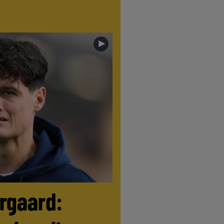
►
ørgaard: