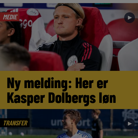
MEDIE
►
Ny melding: Her er
Kasper Dolbergs løn
TRANSFER
►