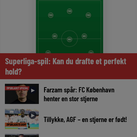
Superliga-spil: Kan du drafte et perfekt
hold?
Farzam spår: FC København
TIPSBLADET SPECIAL
►
henter en stor stjerne
►
Tillykke, AGF – en stjerne er født!
TIPSBLADETS DOM