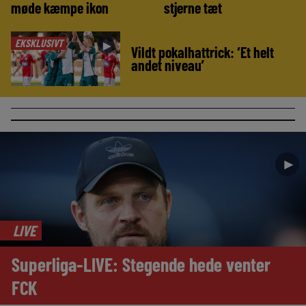
møde kæmpe ikon
stjerne tæt
EKSKLUSIVT
►
Vildt pokalhattrick: ‘Et helt
andet niveau’
►
LIVE
Superliga-LIVE: Stegende hede venter
FCK