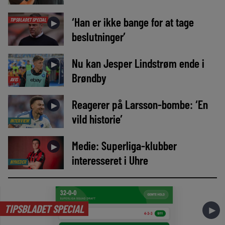
‘Han er ikke bange for at tage
TIPSBLADET SPECIAL
►
beslutninger’
Nu kan Jesper Lindstrøm ende i
►
Brøndby
AVIS
Reagerer på Larsson-bombe: ‘En
►
vild historie’
INTERVIEW
Medie: Superliga-klubber
►
interesseret i Uhre
NYHEDER
TIPSBLADET SPECIAL
►