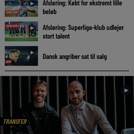
Afsløring: Købt for ekstremt lille
►
beløb
EKSKLUSIVT
Afsløring: Superliga-klub udlejer
EKSKLUSIVT
►
stort talent
►
Dansk angriber sat til salg
AVIS
►
TRANSFER