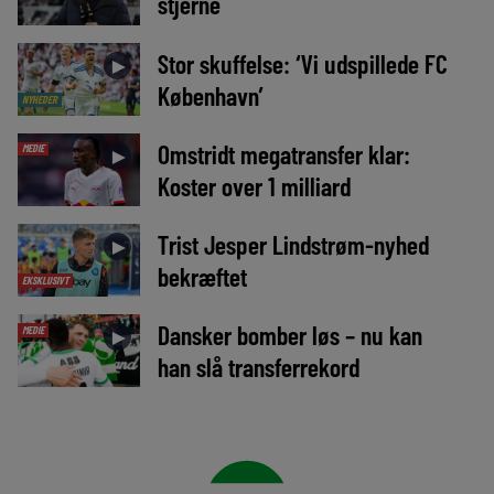
stjerne
Stor skuffelse: ‘Vi udspillede FC
►
København’
NYHEDER
Omstridt megatransfer klar:
MEDIE
►
Koster over 1 milliard
Trist Jesper Lindstrøm-nyhed
►
bekræftet
EKSKLUSIVT
Dansker bomber løs – nu kan
MEDIE
►
han slå transferrekord