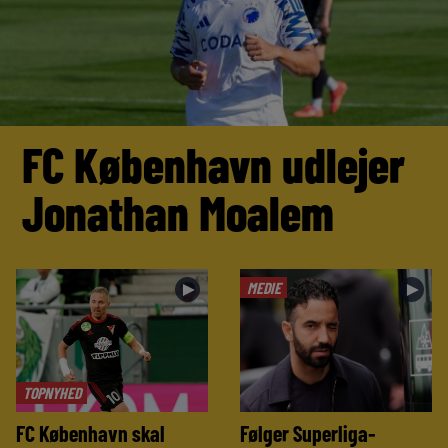
FC København udlejer
Jonathan Moalem
MEDIE
►
►
TOPNYHED
FC København skal
Følger Superliga-