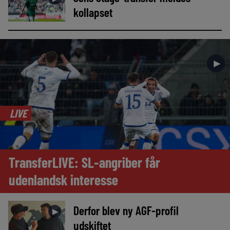
kollapset
►
LIVE
TransferLIVE: SL-angriber får
udenlandsk interesse
Derfor blev ny AGF-profil
►
udskiftet