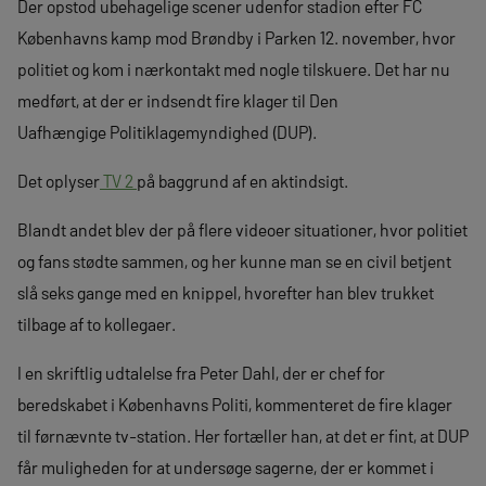
Der opstod ubehagelige scener udenfor stadion efter FC
Københavns kamp mod Brøndby i Parken 12. november, hvor
politiet og kom i nærkontakt med nogle tilskuere. Det har nu
medført, at der er indsendt fire klager til Den
Uafhængige Politiklagemyndighed (DUP).
Det oplyser
TV 2
på baggrund af en aktindsigt.
Blandt andet blev der på flere videoer situationer, hvor politiet
og fans stødte sammen, og her kunne man se en civil betjent
slå seks gange med en knippel, hvorefter han blev trukket
tilbage af to kollegaer.
I en skriftlig udtalelse fra Peter Dahl, der er chef for
beredskabet i Københavns Politi, kommenteret de fire klager
til førnævnte tv-station. Her fortæller han, at det er fint, at DUP
får muligheden for at undersøge sagerne, der er kommet i