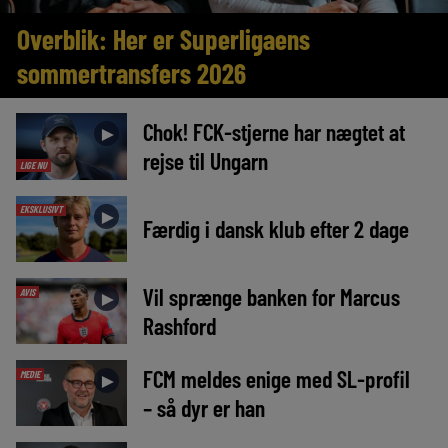
Overblik: Her er Superligaens
sommertransfers 2026
Chok! FCK-stjerne har nægtet at
►
rejse til Ungarn
LIGE NU
EKSKLUSIVT
►
Færdig i dansk klub efter 2 dage
Vil sprænge banken for Marcus
AVIS
►
Rashford
FCM meldes enige med SL-profil
MEDIE
►
– så dyr er han