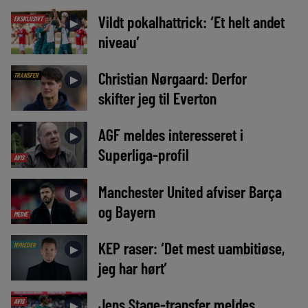
Vildt pokalhattrick: ‘Et helt andet
EKSKLUSIVT
►
niveau’
Christian Nørgaard: Derfor
TRANSFER
►
skifter jeg til Everton
AGF meldes interesseret i
►
Superliga-profil
AVIS
Manchester United afviser Barça
►
og Bayern
MEDIE
KEP raser: ‘Det mest uambitiøse,
NYHEDER
►
jeg har hørt’
Jens Stage-transfer meldes
AVIS
►