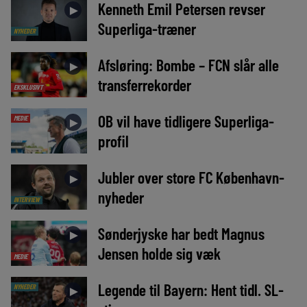
Kenneth Emil Petersen revser
►
Superliga-træner
NYHEDER
Afsløring: Bombe – FCN slår alle
►
transferrekorder
EKSKLUSIVT
OB vil have tidligere Superliga-
MEDIE
►
profil
Jubler over store FC København-
►
nyheder
INTERVIEW
Sønderjyske har bedt Magnus
►
Jensen holde sig væk
MEDIE
Legende til Bayern: Hent tidl. SL-
NYHEDER
►