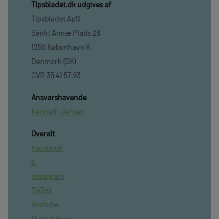
TIpsbladet.dk udgives af
Tipsbladet ApS
Sankt Annæ Plads 28
1250 København K
Denmark (DK)
CVR 35 41 57 93
Ansvarshavende
Kenneth Jensen
Overalt
Facebook
X
Instagram
TikTok
Youtube
Nyhedsbrev