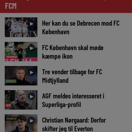
FCM
Her kan du se Debrecen mod FC
►
København
FC København skal møde
►
kæmpe ikon
TOPNYHED
Tre vender tilbage for FC
►
Midtjylland
NYHEDER
AGF meldes interesseret i
►
Superliga-profil
AVIS
Christian Nørgaard: Derfor
TRANSFER
►
skifter jeg til Everton