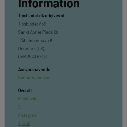
Information
TIpsbladet.dk udgives af
Tipsbladet ApS
Sankt Annæ Plads 28
1250 København K
Denmark (DK)
CVR 35 41 57 93
Ansvarshavende
Kenneth Jensen
Overalt
Facebook
X
Instagram
TikTok