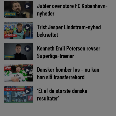
Jubler over store FC København-
►
nyheder
INTERVIEW
Trist Jesper Lindstrøm-nyhed
►
bekræftet
EKSKLUSIVT
Kenneth Emil Petersen revser
►
Superliga-træner
NYHEDER
Dansker bomber løs – nu kan
MEDIE
►
han slå transferrekord
‘Et af de største danske
TIPSBLADET SPECIAL
►
resultater’