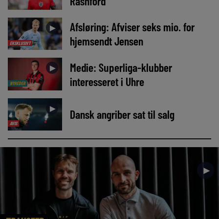
Rashford
Afsløring: Afviser seks mio. for
►
hjemsendt Jensen
EKSKLUSIVT
Medie: Superliga-klubber
►
interesseret i Uhre
NYHEDER
►
Dansk angriber sat til salg
AVIS
►