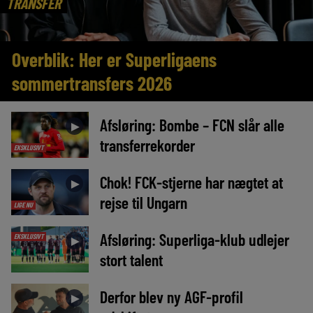
TRANSFER
Overblik: Her er Superligaens
sommertransfers 2026
Afsløring: Bombe – FCN slår alle
►
transferrekorder
EKSKLUSIVT
Chok! FCK-stjerne har nægtet at
►
rejse til Ungarn
LIGE NU
Afsløring: Superliga-klub udlejer
EKSKLUSIVT
►
stort talent
Derfor blev ny AGF-profil
►