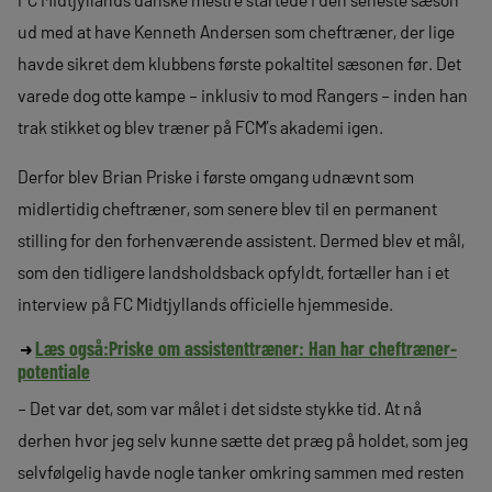
ud med at have Kenneth Andersen som cheftræner, der lige
havde sikret dem klubbens første pokaltitel sæsonen før. Det
varede dog otte kampe – inklusiv to mod Rangers – inden han
trak stikket og blev træner på FCM’s akademi igen.
Derfor blev Brian Priske i første omgang udnævnt som
midlertidig cheftræner, som senere blev til en permanent
stilling for den forhenværende assistent. Dermed blev et mål,
som den tidligere landsholdsback opfyldt, fortæller han i et
interview på FC Midtjyllands officielle hjemmeside.
Læs også:
Priske om assistenttræner: Han har cheftræner-
potentiale
– Det var det, som var målet i det sidste stykke tid. At nå
derhen hvor jeg selv kunne sætte det præg på holdet, som jeg
selvfølgelig havde nogle tanker omkring sammen med resten