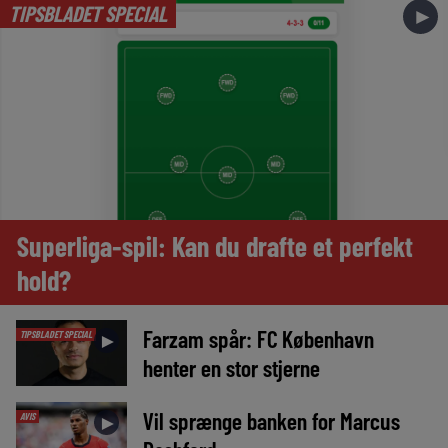
TIPSBLADET SPECIAL
►
Superliga-spil: Kan du drafte et perfekt
hold?
Farzam spår: FC København
TIPSBLADET SPECIAL
►
henter en stor stjerne
Vil sprænge banken for Marcus
AVIS
►