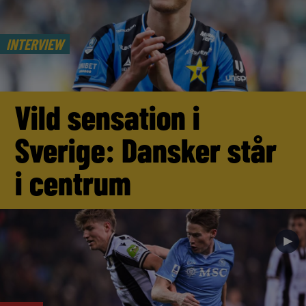
INTERVIEW
Vild sensation i
Sverige: Dansker står
i centrum
►