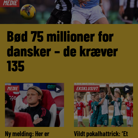
MEDIE
Bød 75 millioner for
dansker – de kræver
135
MEDIE
EKSKLUSIVT
►
►
Ny melding: Her er
Vildt pokalhattrick: ‘Et