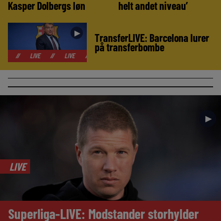
Kasper Dolbergs løn
helt andet niveau’
►
TransferLIVE: Barcelona lurer
på transferbombe
LIVE
//
LIVE
//
LIVE
//
LIVE
//
LIVE
//
LIVE
//
LIVE
►
LIVE
Superliga-LIVE: Modstander storhylder