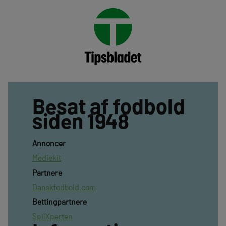
Besat af fodbold
siden 1948
Annoncer
Mediekit
Partnere
Danskfodbold.com
Bettingpartnere
SpilXperten