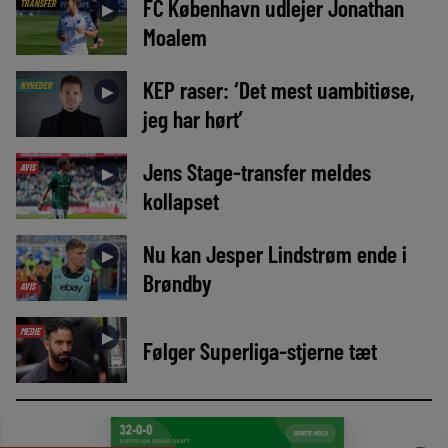
FC København udlejer Jonathan
TRANSFER
►
Moalem
KEP raser: ‘Det mest uambitiøse,
NYHEDER
►
jeg har hørt’
Jens Stage-transfer meldes
AVIS
►
kollapset
Nu kan Jesper Lindstrøm ende i
►
Brøndby
AVIS
MEDIE
►
Følger Superliga-stjerne tæt