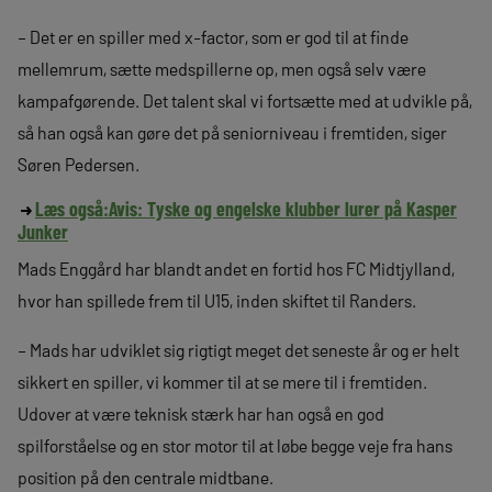
– Det er en spiller med x-factor, som er god til at finde
mellemrum, sætte medspillerne op, men også selv være
kampafgørende. Det talent skal vi fortsætte med at udvikle på,
så han også kan gøre det på seniorniveau i fremtiden, siger
Søren Pedersen.
Læs også:
Avis: Tyske og engelske klubber lurer på Kasper
Junker
Mads Enggård har blandt andet en fortid hos FC Midtjylland,
hvor han spillede frem til U15, inden skiftet til Randers.
– Mads har udviklet sig rigtigt meget det seneste år og er helt
sikkert en spiller, vi kommer til at se mere til i fremtiden.
Udover at være teknisk stærk har han også en god
spilforståelse og en stor motor til at løbe begge veje fra hans
position på den centrale midtbane.