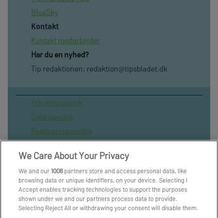
BlueSky
Kontakt
Kontakt medarbejder
Har du en nyhed?
Tip redaktionen:
redaktion@tipsbladet.dk
Privatilvspolitik
Cookiepolitik
Publiceringspolitik
Vilkår for brug af sitet
We Care About Your Privacy
Spil ansvarligt
We and our
1006
partners store and access personal data, like
Administrer samtykke
browsing data or unique identifiers, on your device. Selecting I
Arkiv
Accept enables tracking technologies to support the purposes
shown under we and our partners process data to provide.
Om os
Selecting Reject All or withdrawing your consent will disable them.
Skribenter
If trackers are disabled, some content and ads you see may not be