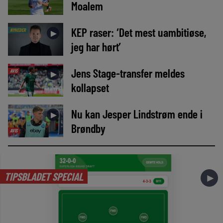
Moalem
KEP raser: ‘Det mest uambitiøse,
NYHEDER
►
jeg har hørt’
Jens Stage-transfer meldes
AVIS
►
kollapset
Nu kan Jesper Lindstrøm ende i
►
Brøndby
AVIS
TIPSBLADET SPECIAL
►