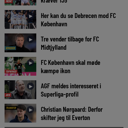
MEDIE
Her kan du se Debrecen mod FC
►
København
Tre vender tilbage for FC
►
Midtjylland
NYHEDER
FC København skal møde
►
kæmpe ikon
TOPNYHED
AGF meldes interesseret i
►
Superliga-profil
AVIS
Christian Nørgaard: Derfor
TRANSFER
►
skifter jeg til Everton