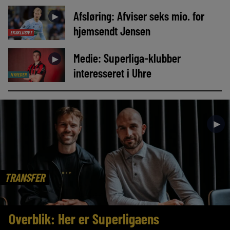
Afsløring: Afviser seks mio. for
►
hjemsendt Jensen
EKSKLUSIVT
Medie: Superliga-klubber
►
interesseret i Uhre
NYHEDER
►
TRANSFER
Overblik: Her er Superligaens