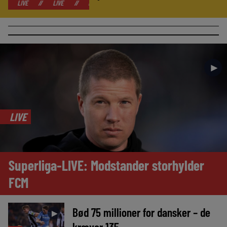
//
LIVE
//
LIVE
//
LIVE
//
LIVE
//
LIVE
//
LIVE
//
►
LIVE
Superliga-LIVE: Modstander storhylder
FCM
Bød 75 millioner for dansker – de
►
kræver 135