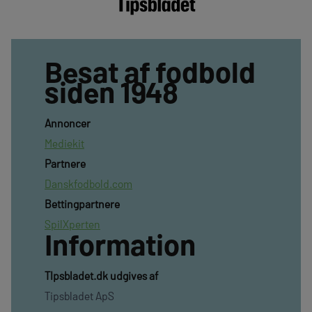
Besat af fodbold
siden 1948
Annoncer
Mediekit
Partnere
Danskfodbold.com
Bettingpartnere
SpilXperten
Information
TIpsbladet.dk udgives af
Tipsbladet ApS