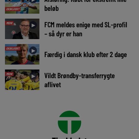
beløb
EKSKLUSIVT
FCM meldes enige med SL-profil
MEDIE
►
– så dyr er han
EKSKLUSIVT
►
Færdig i dansk klub efter 2 dage
Vildt Brøndby-transferrygte
MEDIE
►
aflivet