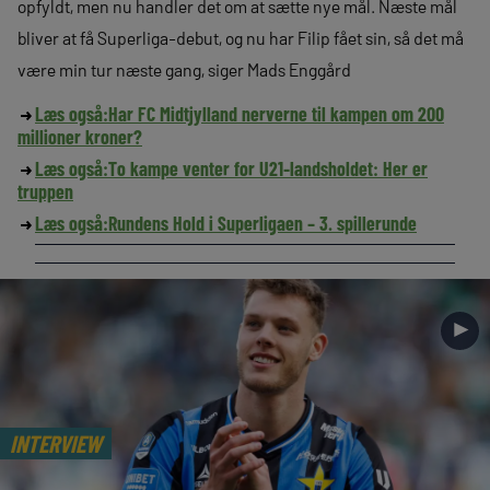
opfyldt, men nu handler det om at sætte nye mål. Næste mål
bliver at få Superliga-debut, og nu har Filip fået sin, så det må
være min tur næste gang, siger Mads Enggård
Læs også:
Har FC Midtjylland nerverne til kampen om 200
millioner kroner?
Læs også:
To kampe venter for U21-landsholdet: Her er
truppen
Læs også:
Rundens Hold i Superligaen – 3. spillerunde
►
INTERVIEW