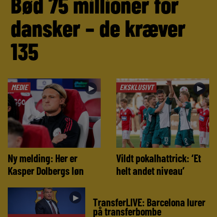
Bød 75 millioner for
dansker – de kræver
135
MEDIE
EKSKLUSIVT
►
►
Ny melding: Her er
Vildt pokalhattrick: ‘Et
Kasper Dolbergs løn
helt andet niveau’
►
TransferLIVE: Barcelona lurer
på transferbombe