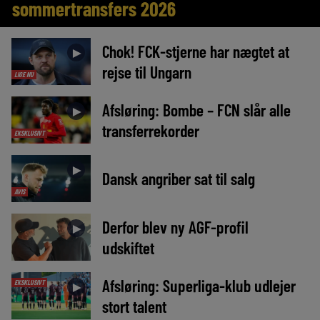
sommertransfers 2026
Chok! FCK-stjerne har nægtet at
►
rejse til Ungarn
LIGE NU
Afsløring: Bombe – FCN slår alle
►
transferrekorder
EKSKLUSIVT
►
Dansk angriber sat til salg
AVIS
Derfor blev ny AGF-profil
►
udskiftet
Afsløring: Superliga-klub udlejer
EKSKLUSIVT
►
stort talent