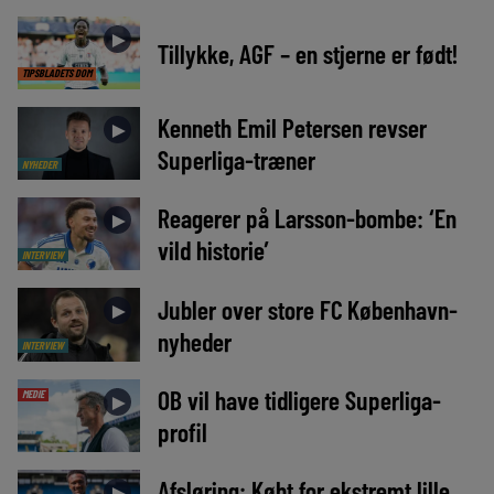
►
Tillykke, AGF – en stjerne er født!
TIPSBLADETS DOM
Kenneth Emil Petersen revser
►
Superliga-træner
NYHEDER
Reagerer på Larsson-bombe: ‘En
►
vild historie’
INTERVIEW
Jubler over store FC København-
►
nyheder
INTERVIEW
OB vil have tidligere Superliga-
MEDIE
►
profil
Afsløring: Købt for ekstremt lille
►