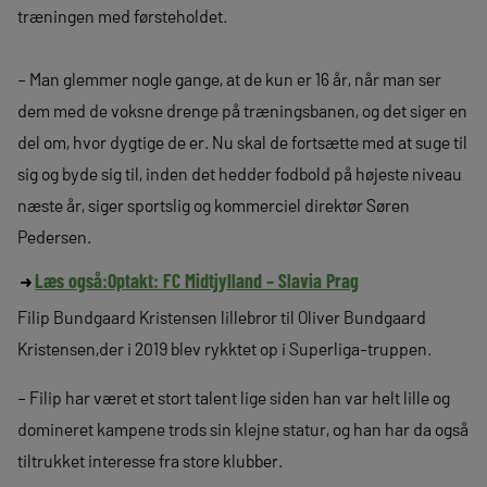
træningen med førsteholdet.
– Man glemmer nogle gange, at de kun er 16 år, når man ser
dem med de voksne drenge på træningsbanen, og det siger en
del om, hvor dygtige de er. Nu skal de fortsætte med at suge til
sig og byde sig til, inden det hedder fodbold på højeste niveau
næste år, siger sportslig og kommerciel direktør Søren
Pedersen.
Læs også:
Optakt: FC Midtjylland – Slavia Prag
Filip Bundgaard Kristensen lillebror til Oliver Bundgaard
Kristensen,der i 2019 blev rykktet op i Superliga-truppen.
– Filip har været et stort talent lige siden han var helt lille og
domineret kampene trods sin klejne statur, og han har da også
tiltrukket interesse fra store klubber.