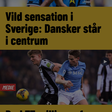
Vild sensation i
Sverige: Dansker står
i centrum
►
MEDIE