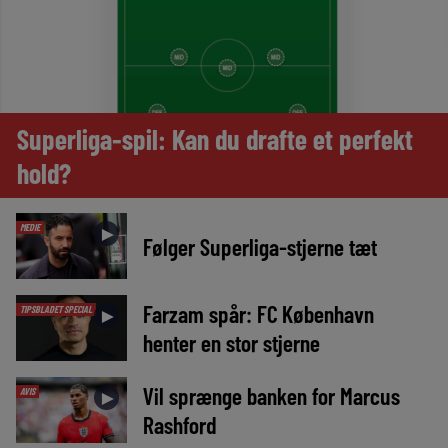
Superliga-spil: Kan du drafte et perfekt
hold?
MEDIE
►
Følger Superliga-stjerne tæt
Farzam spår: FC København
TIPSBLADET SPECIAL
►
henter en stor stjerne
Vil sprænge banken for Marcus
AVIS
►
Rashford