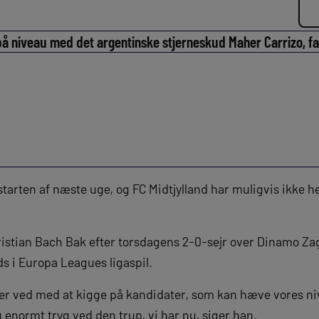
 på niveau med det argentinske stjerneskud Maher Carrizo, fa
starten af næste uge, og FC Midtjylland har muligvis ikke hen
Kristian Bach Bak efter torsdagens 2-0-sejr over Dinamo Za
s i Europa Leagues ligaspil.
iver ved med at kigge på kandidater, som kan hæve vores ni
g enormt tryg ved den trup, vi har nu, siger han.