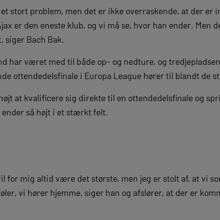
 et stort problem, men det er ikke overraskende, at der er in
jax er den eneste klub, og vi må se, hvor han ender. Men det
t, siger Bach Bak.
 har været med til både op- og nedture, og tredjepladse
de ottendedelsfinale i Europa League hører til blandt de st
højt at kvalificere sig direkte til en ottendedelsfinale og s
 ender så højt i et stærkt felt.
 for mig altid være det største, men jeg er stolt af, at vi som
føler, vi hører hjemme, siger han og afslører, at der er ko