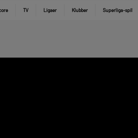
core
TV
Ligaer
Klubber
Superliga-spil