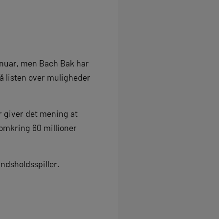
januar, men Bach Bak har
på listen over muligheder
or giver det mening at
l omkring 60 millioner
ndsholdsspiller.