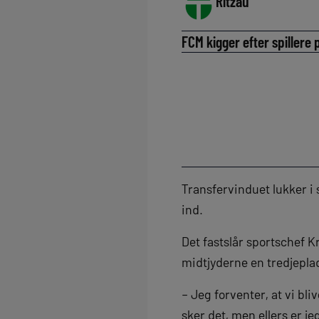
Ritzau
FCM kigger efter spillere
Transfervinduet lukker i 
ind.
Det fastslår sportschef 
midtjyderne en tredjeplad
– Jeg forventer, at vi bl
sker det, men ellers er je