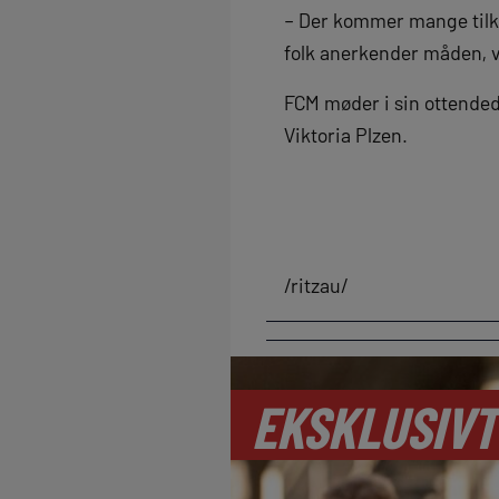
– Der kommer mange tilken
folk anerkender måden, vi 
FCM møder i sin ottended
Viktoria Plzen.
/ritzau/
EKSKLUSIVT