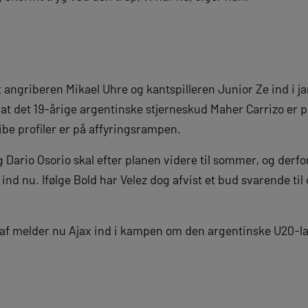
t angriberen Mikael Uhre og kantspilleren Junior Ze ind i 
 at det 19-årige argentinske stjerneskud Maher Carrizo er 
ribe profiler er på affyringsrampen.
g Dario Osorio skal efter planen videre til sommer, og derf
 ind nu. Ifølge Bold har Velez dog afvist et bud svarende ti
af melder nu Ajax ind i kampen om den argentinske U20-la