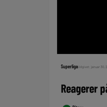
Superliga
Udgivet: januar 30, 
Reagerer på