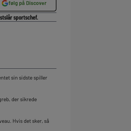
følg på Discover
stslår sportschef.
tet sin sidste spiller
greb, der sikrede
veau. Hvis det sker, så