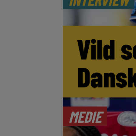
Vild s
Dansk
MEDIE