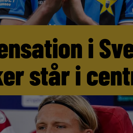
ensation i Sv
er står i cen