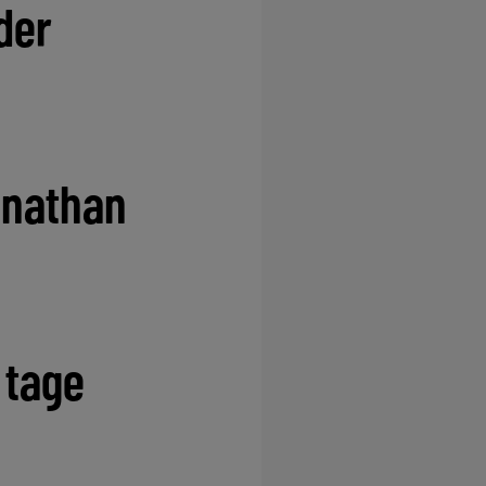
der
onathan
 tage