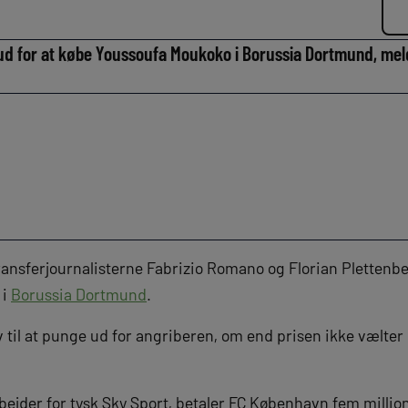
 for at købe Youssoufa Moukoko i Borussia Dortmund, melde
ransferjournalisterne Fabrizio Romano og Florian Plettenber
 i
Borussia Dortmund
.
 til at punge ud for angriberen, om end prisen ikke vælte
rbejder for tysk Sky Sport, betaler FC København fem millio