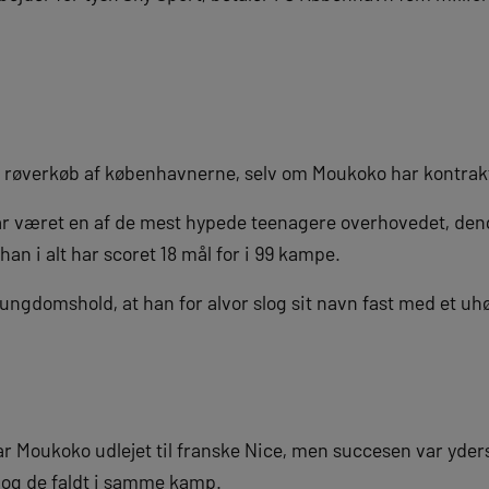
et røverkøb af københavnerne, selv om Moukoko har kontr
ar været en af de mest hypede teenagere overhovedet, de
n i alt har scoret 18 mål for i 99 kampe.
ungdomshold, at han for alvor slog sit navn fast med et uhø
r Moukoko udlejet til franske Nice, men succesen var yder
l, og de faldt i samme kamp.