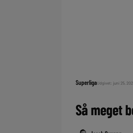
Superliga
Udgivet: juni 25, 202
Så meget b