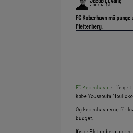
Jacob Quvang
Journalist
FC København må punge ud
Plettenberg.
FC København
er ifølge t
købe Youssoufa Moukoko
Og københavnerne får lov
budget.
Ifølge Plettenberg, der a