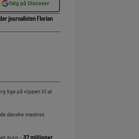
følg på Discover
r journalisten Florian
g lige på vippen til at
r de danske mestres
ner euro –
37 millioner