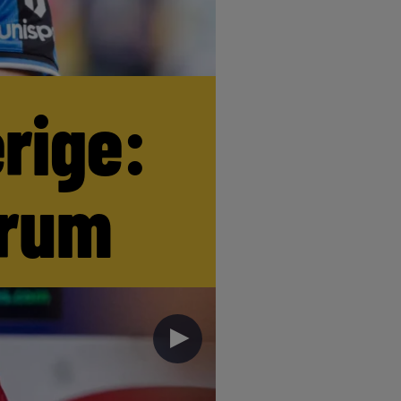
erige:
trum
►