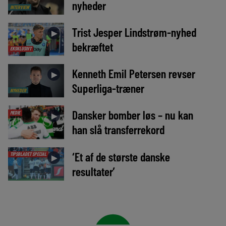
nyheder
INTERVIEW
Trist Jesper Lindstrøm-nyhed
►
bekræftet
EKSKLUSIVT
Kenneth Emil Petersen revser
►
Superliga-træner
NYHEDER
Dansker bomber løs – nu kan
MEDIE
►
han slå transferrekord
‘Et af de største danske
TIPSBLADET SPECIAL
►
resultater’