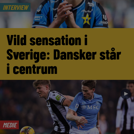
INTERVIEW
Vild sensation i
Sverige: Dansker står
i centrum
►
MEDIE