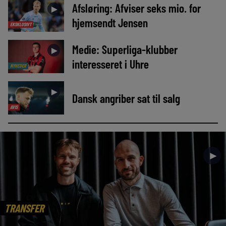
Afsløring: Afviser seks mio. for
►
hjemsendt Jensen
EKSKLUSIVT
Medie: Superliga-klubber
►
interesseret i Uhre
NYHEDER
►
Dansk angriber sat til salg
AVIS
►
TRANSFER