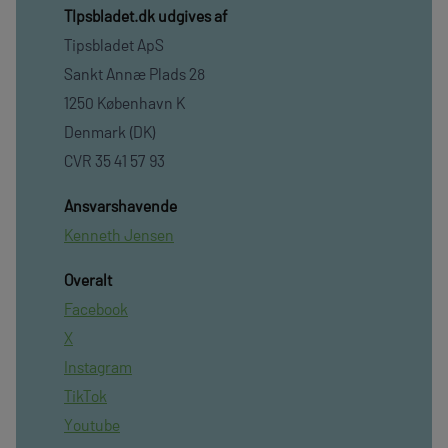
TIpsbladet.dk udgives af
Tipsbladet ApS
Sankt Annæ Plads 28
1250 København K
Denmark (DK)
CVR 35 41 57 93
Ansvarshavende
Kenneth Jensen
Overalt
Facebook
X
Instagram
TikTok
Youtube