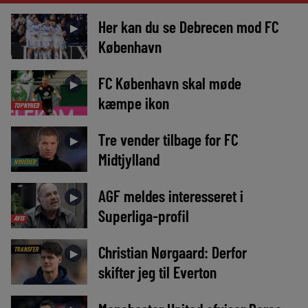
Her kan du se Debrecen mod FC
►
København
FC København skal møde
►
kæmpe ikon
TOPNYHED
Tre vender tilbage for FC
►
Midtjylland
NYHEDER
AGF meldes interesseret i
►
Superliga-profil
AVIS
Christian Nørgaard: Derfor
TRANSFER
►
skifter jeg til Everton