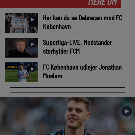
MERE OM
Her kan du se Debrecen mod FC
►
København
Superliga-LIVE: Modstander
►
storhylder FCM
FC København udlejer Jonathan
TRANSFER
►
Moalem
►