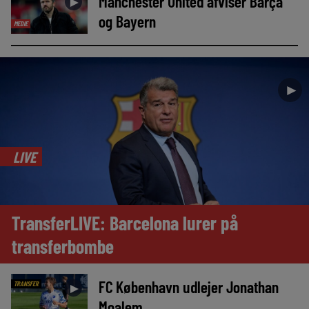
Manchester United afviser Barça
►
og Bayern
MEDIE
►
LIVE
TransferLIVE: Barcelona lurer på
transferbombe
FC København udlejer Jonathan
TRANSFER
►
Moalem