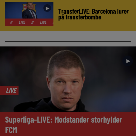
►
TransferLIVE: Barcelona lurer
på transferbombe
LIVE
//
LIVE
//
LIVE
//
LIVE
//
LIVE
//
LIVE
//
LIVE
►
LIVE
Superliga-LIVE: Modstander storhylder
FCM