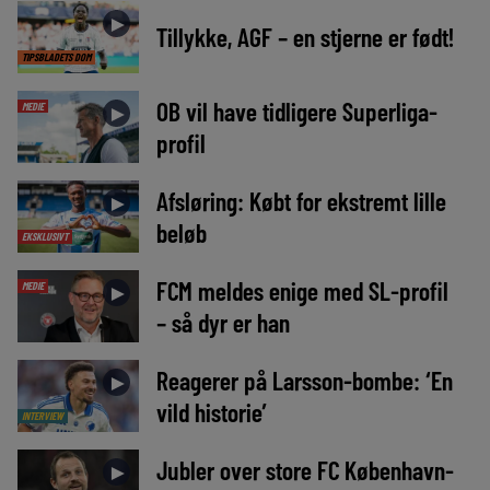
►
Tillykke, AGF – en stjerne er født!
TIPSBLADETS DOM
OB vil have tidligere Superliga-
MEDIE
►
profil
Afsløring: Købt for ekstremt lille
►
beløb
EKSKLUSIVT
FCM meldes enige med SL-profil
MEDIE
►
– så dyr er han
Reagerer på Larsson-bombe: ‘En
►
vild historie’
INTERVIEW
Jubler over store FC København-
►