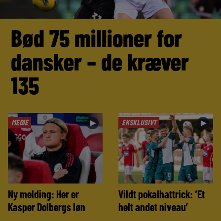
Bød 75 millioner for
dansker – de kræver
135
MEDIE
EKSKLUSIVT
►
►
Ny melding: Her er
Vildt pokalhattrick: ‘Et
Kasper Dolbergs løn
helt andet niveau’