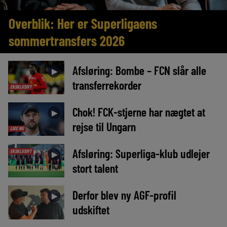
Overblik: Her er Superligaens
sommertransfers 2026
Afsløring: Bombe – FCN slår alle
►
transferrekorder
EKSKLUSIVT
Chok! FCK-stjerne har nægtet at
►
rejse til Ungarn
LIGE NU
Afsløring: Superliga-klub udlejer
EKSKLUSIVT
►
stort talent
Derfor blev ny AGF-profil
►
udskiftet