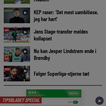
KEP raser: ‘Det mest uambitiøse,
NYHEDER
►
jeg har hørt’
Jens Stage-transfer meldes
AVIS
►
kollapset
Nu kan Jesper Lindstrøm ende i
►
Brøndby
AVIS
MEDIE
►
Følger Superliga-stjerne tæt
TIPSBLADET SPECIAL
►