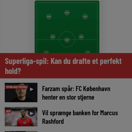
Superliga-spil: Kan du drafte et perfekt
hold?
Farzam spår: FC København
TIPSBLADET SPECIAL
►
henter en stor stjerne
Vil sprænge banken for Marcus
AVIS
►
Rashford