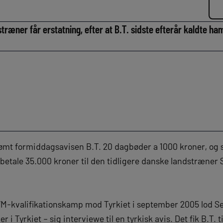
træner får erstatning, efter at B.T. sidste efterår kaldte ha
mt formiddagsavisen B.T. 20 dagbøder a 1000 kroner, og s
betale 35.000 kroner til den tidligere danske landstræner 
VM-kvalifikationskamp mod Tyrkiet i september 2005 lod S
 i Tyrkiet – sig interviewe til en tyrkisk avis. Det fik B.T. t