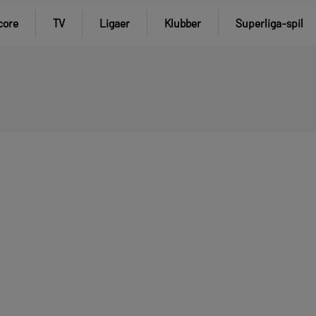
core
TV
Ligaer
Klubber
Superliga-spil