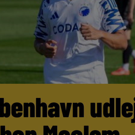
benhavn udle
than Moalem