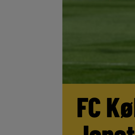
FC Kø
Jona