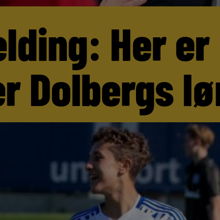
lding: Her er
r Dolbergs lø