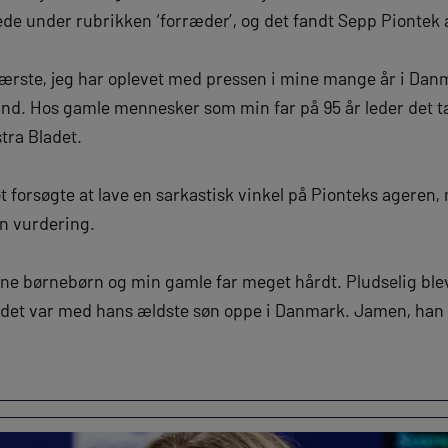
lede under rubrikken ‘forræder’, og det fandt Sepp Piontek
 værste, jeg har oplevet med pressen i mine mange år i Dan
and. Hos gamle mennesker som min far på 95 år leder det t
stra Bladet.
lot forsøgte at lave en sarkastisk vinkel på Pionteks agere
en vurdering.
ne børnebørn og min gamle far meget hårdt. Pludselig blev
d det var med hans ældste søn oppe i Danmark. Jamen, han f