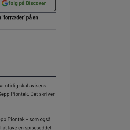
følg på Discover
m ‘forræder’ på en
amtidig skal avisens
Sepp Piontek. Det skriver
epp Piontek – som også
il at lave en spiseseddel