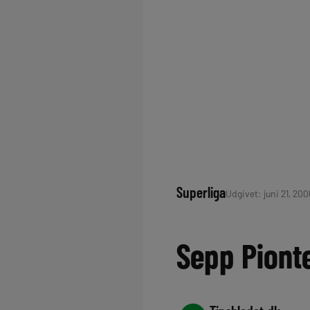
Superliga
Udgivet: juni 21, 200
Sepp Pionte