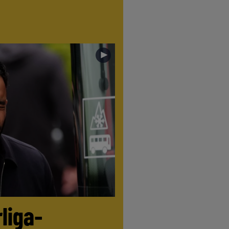
►
liga-