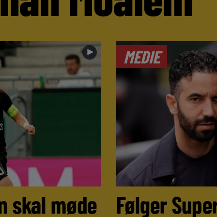
►
MEDIE
n skal møde
Følger Super