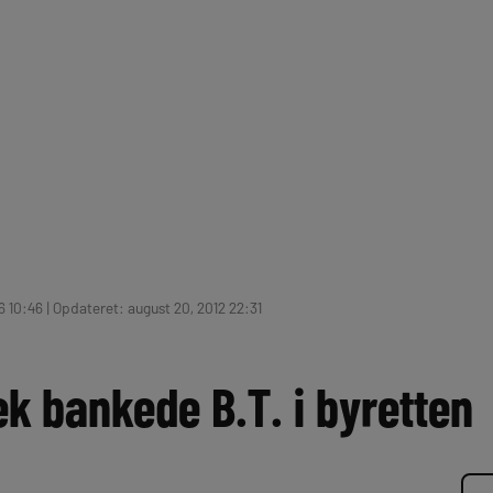
6 10:46 | Opdateret: august 20, 2012 22:31
k bankede B.T. i byretten