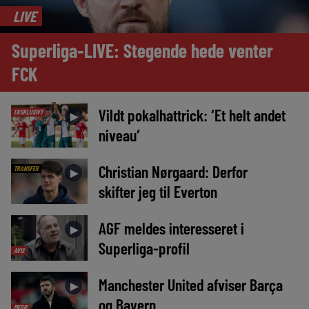
LIVE
Superliga-LIVE: Stegende hede venter
FCK
Vildt pokalhattrick: ‘Et helt andet
EKSKLUSIVT
►
niveau’
Christian Nørgaard: Derfor
TRANSFER
►
skifter jeg til Everton
AGF meldes interesseret i
►
Superliga-profil
AVIS
Manchester United afviser Barça
►
og Bayern
MEDIE