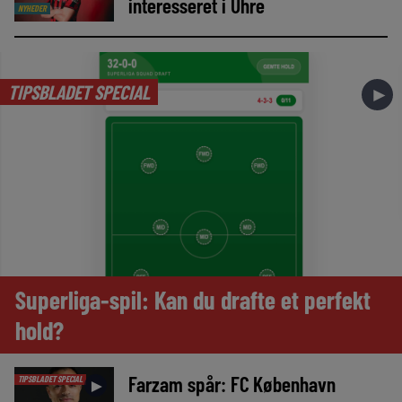
interesseret i Uhre
NYHEDER
TIPSBLADET SPECIAL
►
Superliga-spil: Kan du drafte et perfekt
hold?
Farzam spår: FC København
TIPSBLADET SPECIAL
►