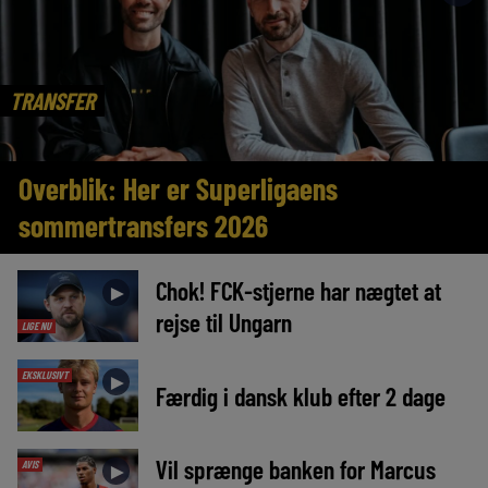
TRANSFER
Overblik: Her er Superligaens
sommertransfers 2026
Chok! FCK-stjerne har nægtet at
►
rejse til Ungarn
LIGE NU
EKSKLUSIVT
►
Færdig i dansk klub efter 2 dage
Vil sprænge banken for Marcus
AVIS
►