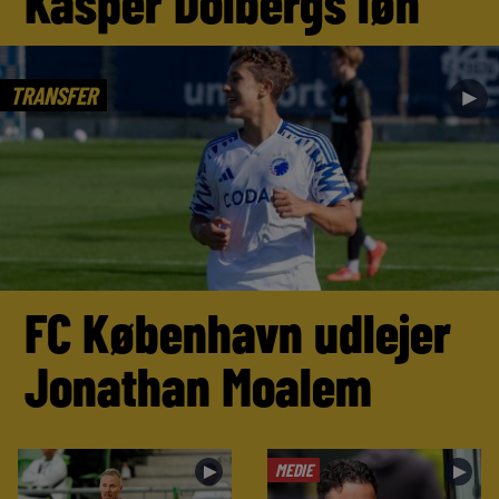
Kasper Dolbergs løn
TRANSFER
►
FC København udlejer
Jonathan Moalem
MEDIE
►
►