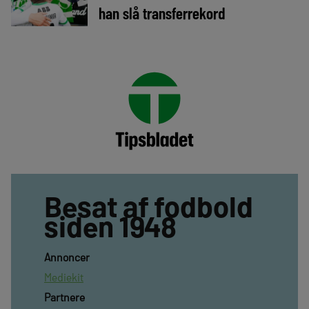
han slå transferrekord
Besat af fodbold
siden 1948
Annoncer
Mediekit
Partnere