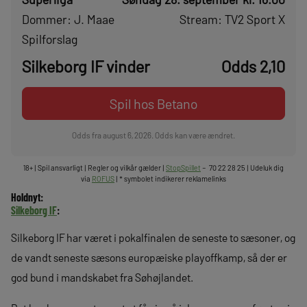
Dommer: J. Maae
Stream: TV2 Sport X
Spilforslag
Silkeborg IF vinder
Odds 2,10
Spil hos Betano
Odds fra august 6, 2026. Odds kan være ændret.
18+ | Spil ansvarligt | Regler og vilkår gælder |
StopSpillet
– 70 22 28 25 | Udeluk dig
via
ROFUS
| * symbolet indikerer reklamelinks
Holdnyt:
Silkeborg IF
:
Silkeborg IF har været i pokalfinalen de seneste to sæsoner, og
de vandt seneste sæsons europæiske playoffkamp, så der er
god bund i mandskabet fra Søhøjlandet.