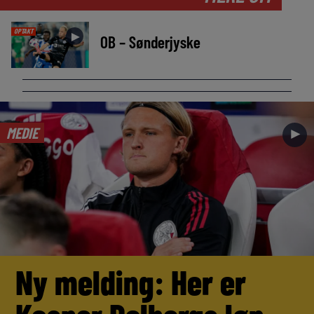
OPTAKT
►
OB – Sønderjyske
MEDIE
►
Ny melding: Her er