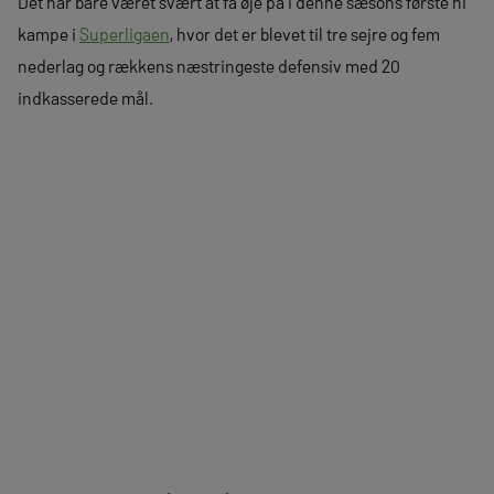
Det har bare været svært at få øje på i denne sæsons første ni
kampe i
Superligaen
, hvor det er blevet til tre sejre og fem
nederlag og rækkens næstringeste defensiv med 20
indkasserede mål.