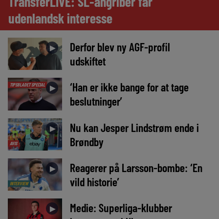
TransferLIVE: SL-angriber får
udenlandsk interesse
Derfor blev ny AGF-profil
►
udskiftet
‘Han er ikke bange for at tage
TIPSBLADET SPECIAL
►
beslutninger’
Nu kan Jesper Lindstrøm ende i
►
Brøndby
AVIS
Reagerer på Larsson-bombe: ‘En
►
vild historie’
INTERVIEW
Medie: Superliga-klubber
►