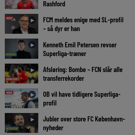
Rashford
FCM meldes enige med SL-profil
MEDIE
►
– så dyr er han
Kenneth Emil Petersen revser
►
Superliga-træner
NYHEDER
Afsløring: Bombe – FCN slår alle
►
transferrekorder
EKSKLUSIVT
OB vil have tidligere Superliga-
MEDIE
►
profil
Jubler over store FC København-
►
nyheder
INTERVIEW