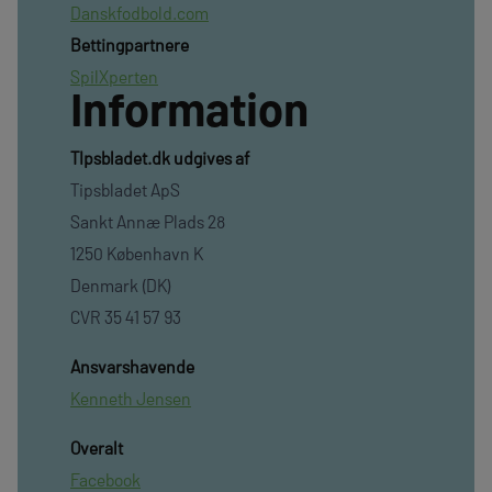
Danskfodbold.com
Bettingpartnere
SpilXperten
Information
TIpsbladet.dk udgives af
Tipsbladet ApS
Sankt Annæ Plads 28
1250 København K
Denmark (DK)
CVR 35 41 57 93
Ansvarshavende
Kenneth Jensen
Overalt
Facebook