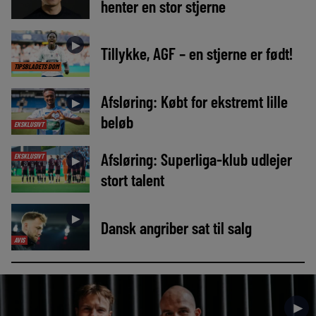
henter en stor stjerne
►
Tillykke, AGF – en stjerne er født!
TIPSBLADETS DOM
Afsløring: Købt for ekstremt lille
►
beløb
EKSKLUSIVT
Afsløring: Superliga-klub udlejer
EKSKLUSIVT
►
stort talent
►
Dansk angriber sat til salg
AVIS
►