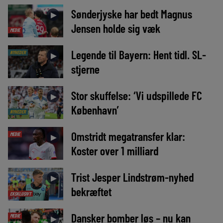
Sønderjyske har bedt Magnus
►
Jensen holde sig væk
MEDIE
Legende til Bayern: Hent tidl. SL-
NYHEDER
►
stjerne
Stor skuffelse: ‘Vi udspillede FC
►
København’
NYHEDER
Omstridt megatransfer klar:
MEDIE
►
Koster over 1 milliard
Trist Jesper Lindstrøm-nyhed
►
bekræftet
EKSKLUSIVT
Dansker bomber løs – nu kan
MEDIE
►