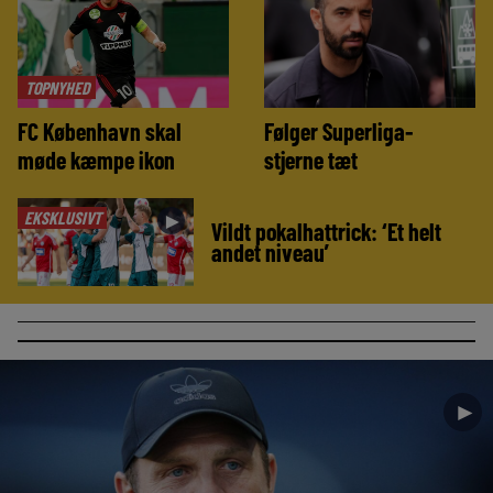
TOPNYHED
FC København skal
Følger Superliga-
møde kæmpe ikon
stjerne tæt
EKSKLUSIVT
►
Vildt pokalhattrick: ‘Et helt
andet niveau’
►