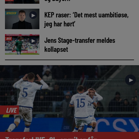
KEP raser: ‘Det mest uambitiøse,
NYHEDER
►
jeg har hørt’
Jens Stage-transfer meldes
AVIS
►
kollapset
►
LIVE