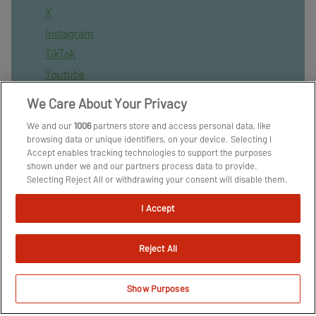
X
Instagram
TikTok
Youtube
Nyhedsbrev
We Care About Your Privacy
Tipsbladet App
We and our
1006
partners store and access personal data, like
TjekFoodbold App
browsing data or unique identifiers, on your device. Selecting I
Accept enables tracking technologies to support the purposes
BlueSky
shown under we and our partners process data to provide.
Kontakt
Selecting Reject All or withdrawing your consent will disable them.
If trackers are disabled, some content and ads you see may not be
Kontakt medarbejder
as relevant to you. You can resurface this menu to change your
I Accept
Har du en nyhed?
choices or withdraw consent at any time by clicking the Manage
Preferences link on the bottom of the webpage [or the floating
Tip redaktionen:
redaktion@tipsbladet.dk
icon on the bottom-left of the webpage, if applicable]. Your
Reject All
choices will have effect within our Website. For more details, refer
to our Privacy Policy.
Privatilvspolitik
We and our partners process data to provide:
Show Purposes
Cookiepolitik
Use precise geolocation data. Actively scan device