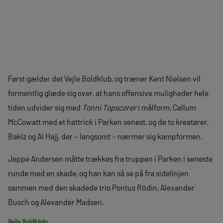
Først gælder det Vejle Boldklub, og træner Kent Nielsen vil
formentlig glæde sig over, at hans offensive muligheder hele
tiden udvider sig med
Tonni Topscorer
i målform, Callum
McCowatt med et hattrick i Parken senest, og de to kreatører,
Bakiz og Al Hajj, der – langsomt – nærmer sig kampformen.
Jeppe Andersen måtte trækkes fra truppen i Parken i seneste
runde med en skade, og han kan så se på fra sidelinjen
sammen med den skadede trio Pontus Rödin, Alexander
Busch og Alexander Madsen.
Vejle Boldklub
: