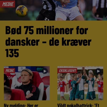
MEDIE
Bød 75 millioner for
dansker – de kræver
135
MEDIE
EKSKLUSIVT
►
►
Ny melding: Her er
Vildt pokalhattrick: ‘Et