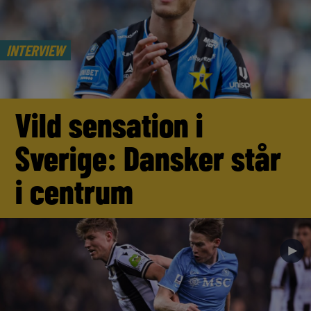
INTERVIEW
Vild sensation i
Sverige: Dansker står
i centrum
►