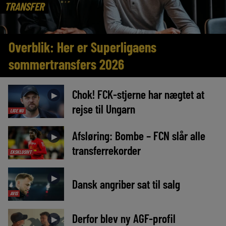
TRANSFER
Overblik: Her er Superligaens
sommertransfers 2026
Chok! FCK-stjerne har nægtet at
►
rejse til Ungarn
LIGE NU
Afsløring: Bombe – FCN slår alle
►
transferrekorder
EKSKLUSIVT
►
Dansk angriber sat til salg
AVIS
Derfor blev ny AGF-profil
►