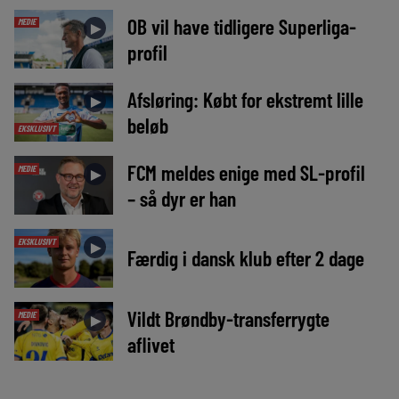
OB vil have tidligere Superliga-
MEDIE
►
profil
Afsløring: Købt for ekstremt lille
►
beløb
EKSKLUSIVT
FCM meldes enige med SL-profil
MEDIE
►
– så dyr er han
EKSKLUSIVT
►
Færdig i dansk klub efter 2 dage
Vildt Brøndby-transferrygte
MEDIE
►
aflivet