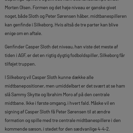
Morten Olsen. Formen og det høje niveau er ganske givet
noget, både Sloth og Peter Sørensen håber, midtbanespilleren
kan genfinde i Silkeborg. Hvis altså de tre parter kan blive
enige om en aftale.
Genfinder Casper Sloth det niveau, han viste det meste af
tiden i AGF, er det en rigtig dygtig fodboldspiller, Silkeborg får
tilføjet truppen.
I Silkeborg vil Casper Sloth kunne dække alle
midtbanepositioner, men umiddelbart er det svært at se ham
slå Sammy Skytte og Ibrahim Moro af på den centrale
midtbane. Ikke i første omgang, i hvert fald. Måske vil en
signing af Casper Sloth få Peter Sørensen til at ændre
formation og spille med tre centrale midtbanespillere i den
kommende sæson, i stedet for den sædvanlige 4-4-2.