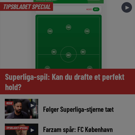
TIPSBLADET SPECIAL
►
Superliga-spil: Kan du drafte et perfekt
hold?
MEDIE
►
Følger Superliga-stjerne tæt
Farzam spår: FC København
TIPSBLADET SPECIAL
►