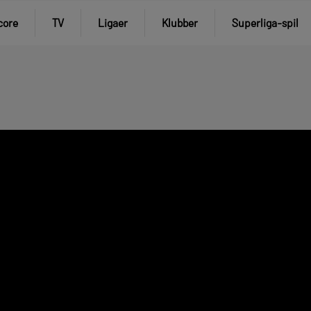
core
TV
Ligaer
Klubber
Superliga-spil