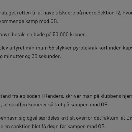
ataget retten til at have tilskuere på nedre Sektion 12, hv
den kommende kamp mod OB.
havn betale en bøde på 50.000 kroner.
 blev affyret minimum 55 stykker pyroteknik kort inden kapst
o minutter og 30 sekunder.
stand fra episoden i Randers, skriver man på klubbens hj
or, at straffen kommer så tæt på kampen mod OB.
øbenhavn sig også særdeles kritisk overfor det faktum, at 
e en sanktion blot få døgn før kampen mod OB.