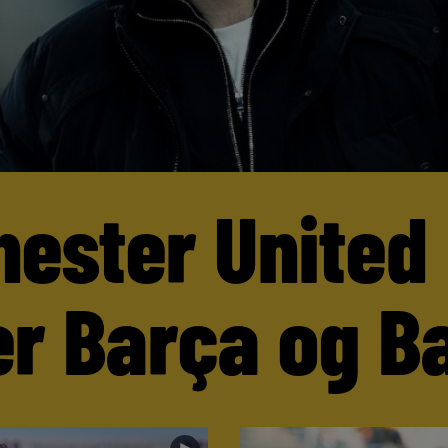
ester United
er Barça og B