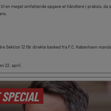
t til en meget omfattende opgave at håndtere i praksis, da
fans.
edre Sektion 12 får direkte besked fra F.C. København mand
n 22. april.
 SPECIAL