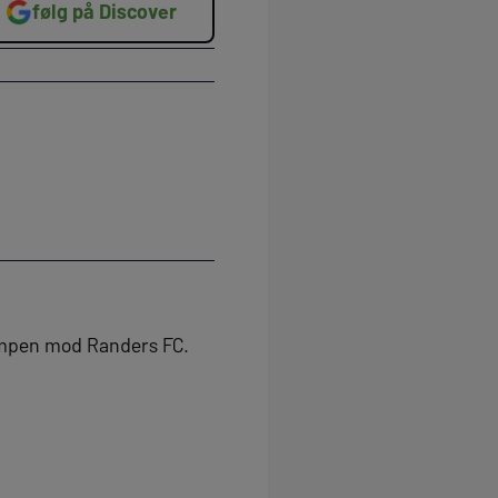
følg på Discover
kampen mod Randers FC.