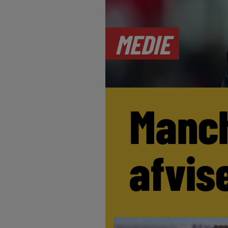
MEDIE
Manch
afvis