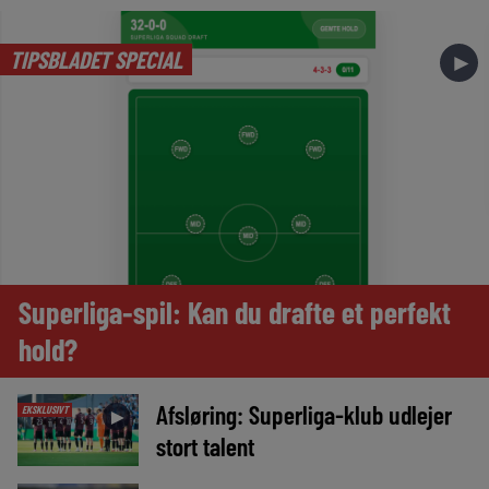
TIPSBLADET SPECIAL
►
Superliga-spil: Kan du drafte et perfekt
hold?
Afsløring: Superliga-klub udlejer
EKSKLUSIVT
►
stort talent