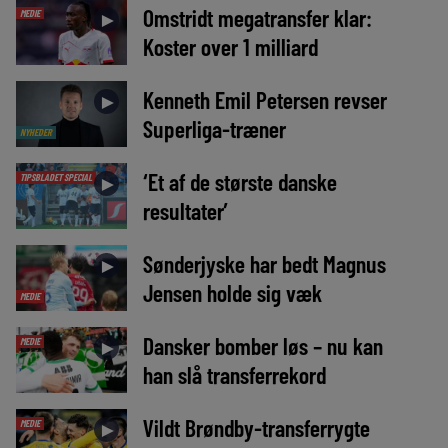
Omstridt megatransfer klar:
MEDIE
►
Koster over 1 milliard
Kenneth Emil Petersen revser
►
Superliga-træner
NYHEDER
‘Et af de største danske
TIPSBLADET SPECIAL
►
resultater’
Sønderjyske har bedt Magnus
►
Jensen holde sig væk
MEDIE
Dansker bomber løs – nu kan
MEDIE
►
han slå transferrekord
Vildt Brøndby-transferrygte
MEDIE
►