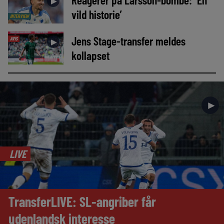
►
vild historie’
INTERVIEW
Jens Stage-transfer meldes
AVIS
►
kollapset
►
LIVE
TransferLIVE: SL-angriber får
udenlandsk interesse