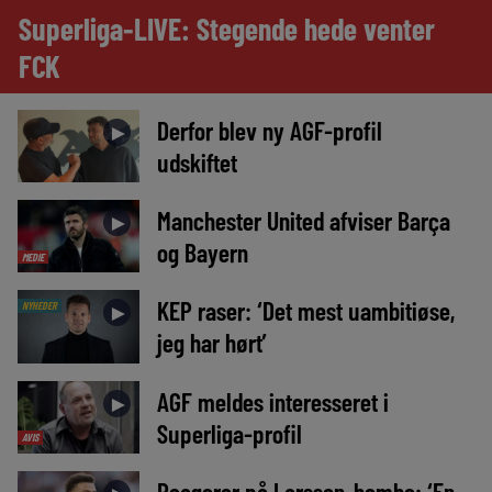
Superliga-LIVE: Stegende hede venter
FCK
Derfor blev ny AGF-profil
►
udskiftet
Manchester United afviser Barça
►
og Bayern
MEDIE
KEP raser: ‘Det mest uambitiøse,
NYHEDER
►
jeg har hørt’
AGF meldes interesseret i
►
Superliga-profil
AVIS
Reagerer på Larsson-bombe: ‘En