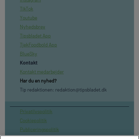
TikTok
Youtube
Nyhedsbrev
Tipsbladet App
TjekFoodbold App
BlueSky
Kontakt
Kontakt medarbejder
Har du en nyhed?
Tip redaktionen:
redaktion@tipsbladet.dk
Privatilvspolitik
Cookiepolitik
Publiceringspolitik
Vilkår for brug af sitet