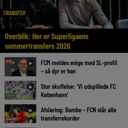
TRANSFER
Overblik: Her er Superligaens
sommertransfers 2026
FCM meldes enige med SL-profil
MEDIE
►
– så dyr er han
Stor skuffelse: ‘Vi udspillede FC
►
København’
NYHEDER
Afsløring: Bombe – FCN slår alle
►
transferrekorder
EKSKLUSIVT