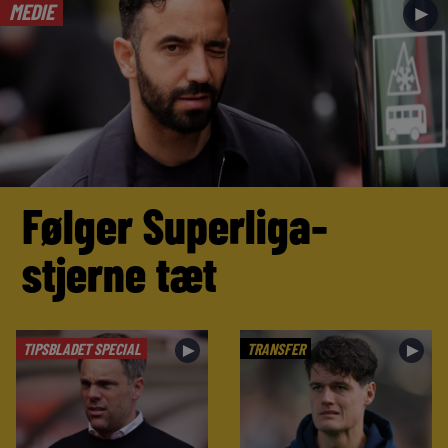
MEDIE
►
Følger Superliga-
stjerne tæt
TIPSBLADET SPECIAL
TRANSFER
►
►