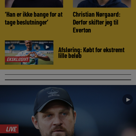
‘Han er ikke bange for at
Christian Nørgaard:
tage beslutninger’
Derfor skifter jeg til
Everton
►
Afsløring: Købt for ekstremt
lille beløb
EKSKLUSIVT
►
LIVE