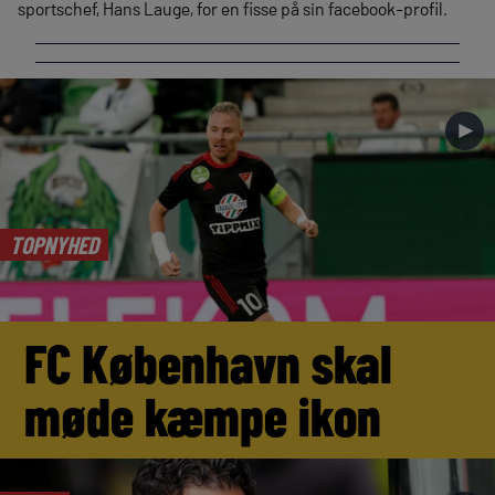
sportschef, Hans Lauge, for en fisse på sin facebook-profil.
►
TOPNYHED
FC København skal
møde kæmpe ikon