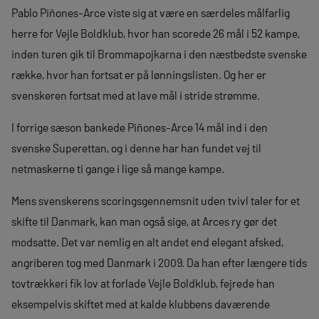
Pablo Piñones-Arce viste sig at være en særdeles målfarlig
herre for Vejle Boldklub, hvor han scorede 26 mål i 52 kampe,
inden turen gik til Brommapojkarna i den næstbedste svenske
række, hvor han fortsat er på lønningslisten. Og her er
svenskeren fortsat med at lave mål i stride strømme.
I forrige sæson bankede Piñones-Arce 14 mål ind i den
svenske Superettan, og i denne har han fundet vej til
netmaskerne ti gange i lige så mange kampe.
Mens svenskerens scoringsgennemsnit uden tvivl taler for et
skifte til Danmark, kan man også sige, at Arces ry gør det
modsatte. Det var nemlig en alt andet end elegant afsked,
angriberen tog med Danmark i 2009. Da han efter længere tids
tovtrækkeri fik lov at forlade Vejle Boldklub, fejrede han
eksempelvis skiftet med at kalde klubbens daværende