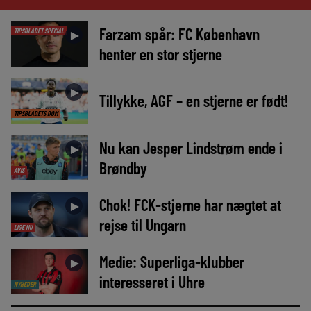
Farzam spår: FC København
TIPSBLADET SPECIAL
►
henter en stor stjerne
►
Tillykke, AGF – en stjerne er født!
TIPSBLADETS DOM
Nu kan Jesper Lindstrøm ende i
►
Brøndby
AVIS
Chok! FCK-stjerne har nægtet at
►
rejse til Ungarn
LIGE NU
Medie: Superliga-klubber
►
interesseret i Uhre
NYHEDER