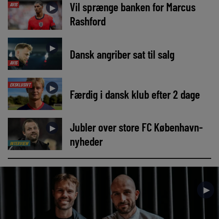
Vil sprænge banken for Marcus
AVIS
►
Rashford
►
Dansk angriber sat til salg
AVIS
EKSKLUSIVT
►
Færdig i dansk klub efter 2 dage
Jubler over store FC København-
►
nyheder
INTERVIEW
►