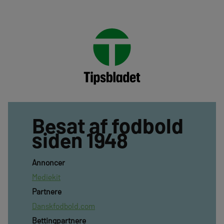
Besat af fodbold
siden 1948
Annoncer
Mediekit
Partnere
Danskfodbold.com
Bettingpartnere