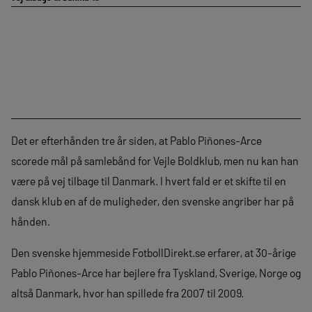
Det er efterhånden tre år siden, at Pablo Piñones-Arce
scorede mål på samlebånd for Vejle Boldklub, men nu kan han
være på vej tilbage til Danmark. I hvert fald er et skifte til en
dansk klub en af de muligheder, den svenske angriber har på
hånden.
Den svenske hjemmeside FotbollDirekt.se erfarer, at 30-årige
Pablo Piñones-Arce har bejlere fra Tyskland, Sverige, Norge og
altså Danmark, hvor han spillede fra 2007 til 2009.