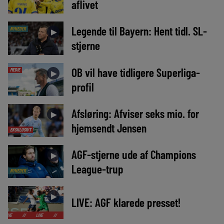
aflivet
Legende til Bayern: Hent tidl. SL-
NYHEDER
►
stjerne
OB vil have tidligere Superliga-
MEDIE
►
profil
Afsløring: Afviser seks mio. for
►
hjemsendt Jensen
EKSKLUSIVT
AGF-stjerne ude af Champions
►
League-trup
NYHEDER
►
LIVE: AGF klarede presset!
LIVE
//
LIVE
//
LIVE
//
LIVE
//
LIVE
//
LIVE
//
LIVE
//