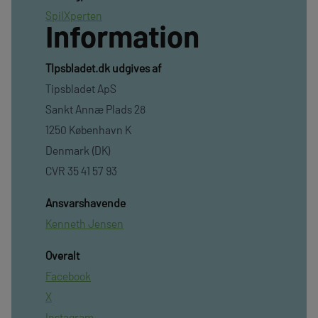
SpilXperten
Information
TIpsbladet.dk udgives af
Tipsbladet ApS
Sankt Annæ Plads 28
1250 København K
Denmark (DK)
CVR 35 41 57 93
Ansvarshavende
Kenneth Jensen
Overalt
Facebook
X
Instagram