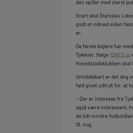
den spiller med størst po
Snart skal Stanislav Lobo
godt et måned siden fasts
er,
De første bejlere har me
Tjekkiet. Ifølge
iDNES.cz
e
Hovedstadsklubben skal h
Umiddelbart er det dog sv
fald givet udtryk for, at 
– Der er interesse fra Tys
også være interessant, hv
de lidt mindre fodboldlan
18. maj.