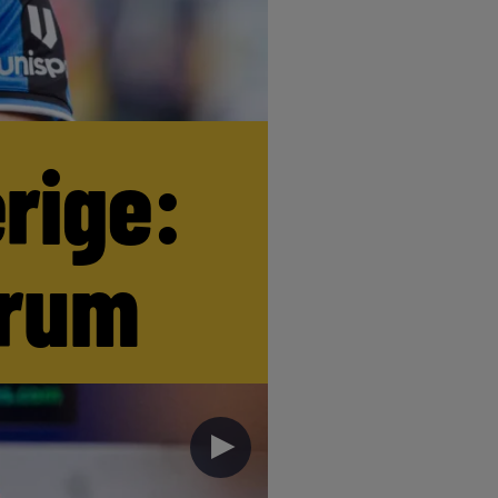
erige:
trum
►