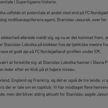
tentiale i Superligaens historie.
tka udfolde sit potentiale et andet sted end på FC Nordsjæ
log midtbanespillerens agent, Branislav Jasurek, over for 
d sikkerhed allerede meldt sig, og nu er det kommet frem, 
r Stanislav Lobotka på blokken hos de tjekkiske mestre fra
ave et godt øje på FC Nordsjælland-profilen under EM.
ært at forestille sig, at Stanislav Lobotka havner i Slavia 
han leder efter en klub på et højere niveau.
kland, England og Frankrig, og det er også de tre lande, vi si
is der er tale om en topklub. Vi har modtaget flere henvend
de, men det bliver aldrig aktuelt for Stanislav, sagde Jasur