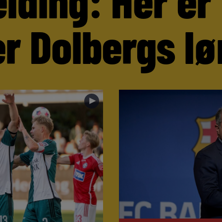
lding: Her er
r Dolbergs lø
►