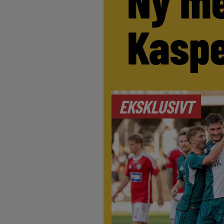
Ny me
Kaspe
EKSKLUSIVT