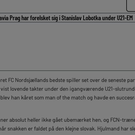
avia Prag har forelsket sig i Stanislav Lobotka under U21-EM
et FC Nordsjællands bedste spiller set over de seneste par
 vist lovende takter under den igangværende U21-slutrunde
ev han kåret som man of the match og havde en succesrat
vner absolut heller ikke gået ubemærket hen, og FCN-træn
 når snakken er faldet på den klejne slovak. Hjulmand har sl