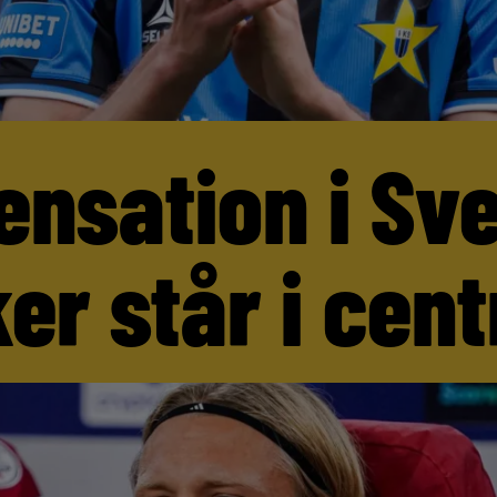
ensation i Sv
er står i cen