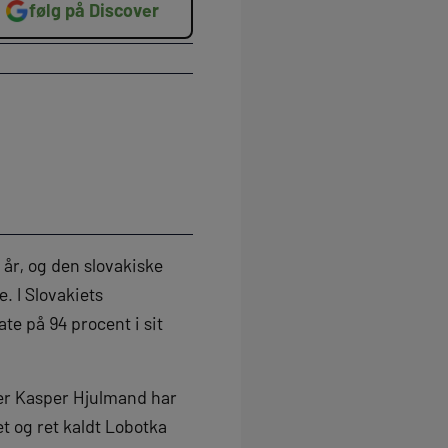
følg på Discover
 år, og den slovakiske
. I Slovakiets
e på 94 procent i sit
er Kasper Hjulmand har
et og ret kaldt Lobotka