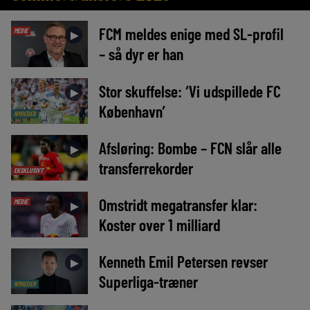
FCM meldes enige med SL-profil
MEDIE
►
– så dyr er han
Stor skuffelse: ‘Vi udspillede FC
►
København’
NYHEDER
Afsløring: Bombe – FCN slår alle
►
transferrekorder
EKSKLUSIVT
Omstridt megatransfer klar:
MEDIE
►
Koster over 1 milliard
Kenneth Emil Petersen revser
►
Superliga-træner
NYHEDER