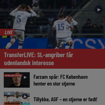
►
LIVE
TransferLIVE: SL-angriber får
udenlandsk interesse
Farzam spår: FC København
TIPSBLADET SPECIAL
►
henter en stor stjerne
►
Tillykke, AGF – en stjerne er født!
TIPSBLADETS DOM