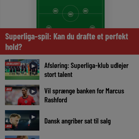
Superliga-spil: Kan du drafte et perfekt
hold?
Afsløring: Superliga-klub udlejer
EKSKLUSIVT
►
stort talent
Vil sprænge banken for Marcus
AVIS
►
Rashford
►
Dansk angriber sat til salg
AVIS