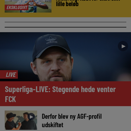
lille beløb
EKSKLUSIVT
►
LIVE
Superliga-LIVE: Stegende hede venter
FCK
Derfor blev ny AGF-profil
►
udskiftet