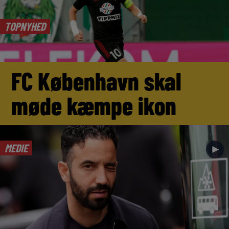
TOPNYHED
FC København skal
møde kæmpe ikon
MEDIE
►