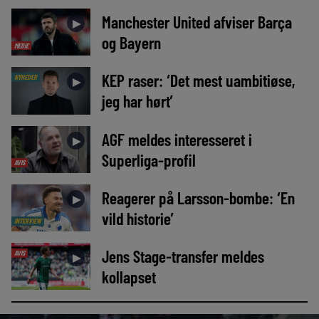
Manchester United afviser Barça
►
og Bayern
MEDIE
KEP raser: ‘Det mest uambitiøse,
NYHEDER
►
jeg har hørt’
AGF meldes interesseret i
►
Superliga-profil
AVIS
Reagerer på Larsson-bombe: ‘En
►
vild historie’
INTERVIEW
Jens Stage-transfer meldes
AVIS
►
kollapset