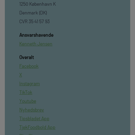
1250 København K
Denmark (DK)
CVR 35 41 57 93
Ansvarshavende
Kenneth Jensen
Overalt
Facebook
X
Instagram
TikTok
Youtube
Nyhedsbrev
Tipsbladet App
TjekFoodbold App