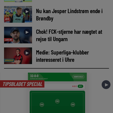
Nu kan Jesper Lindstrøm ende i
►
Brøndby
AVIS
Chok! FCK-stjerne har nægtet at
►
rejse til Ungarn
LIGE NU
Medie: Superliga-klubber
►
interesseret i Uhre
NYHEDER
TIPSBLADET SPECIAL
►