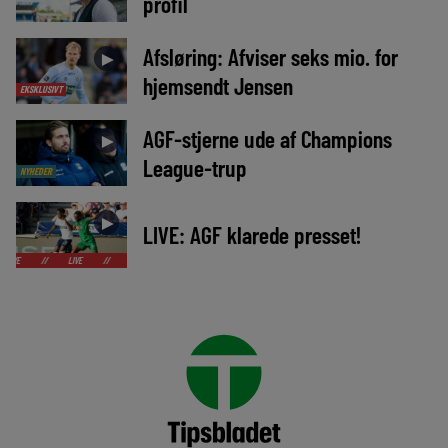
profil
Afsløring: Afviser seks mio. for
►
hjemsendt Jensen
EKSKLUSIVT
AGF-stjerne ude af Champions
►
League-trup
NYHEDER
►
LIVE: AGF klarede presset!
LIVE
//
LIVE
//
LIVE
//
LIVE
//
LIVE
//
LIVE
//
LIVE
//