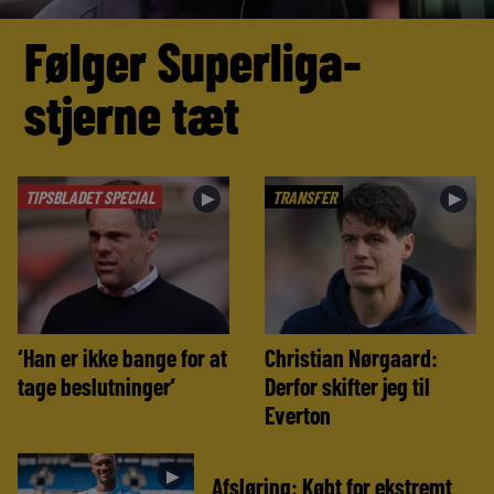
Følger Superliga-
stjerne tæt
TIPSBLADET SPECIAL
TRANSFER
►
►
‘Han er ikke bange for at
Christian Nørgaard:
tage beslutninger’
Derfor skifter jeg til
Everton
►
Afsløring: Købt for ekstremt