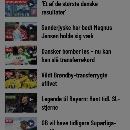
‘Et af de største danske
TIPSBLADET SPECIAL
►
resultater’
Sønderjyske har bedt Magnus
►
Jensen holde sig væk
MEDIE
Dansker bomber løs – nu kan
MEDIE
►
han slå transferrekord
Vildt Brøndby-transferrygte
MEDIE
►
aflivet
Legende til Bayern: Hent tidl. SL-
NYHEDER
►
stjerne
OB vil have tidligere Superliga-
MEDIE
►