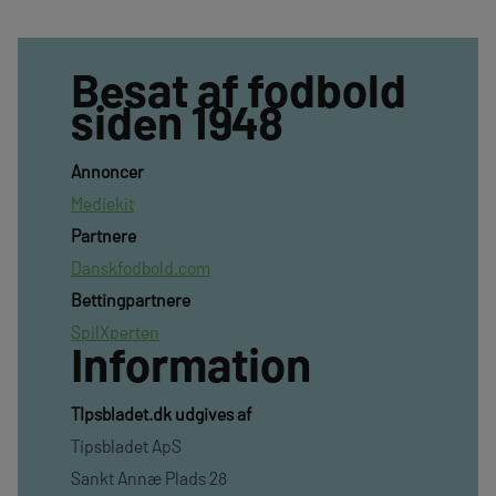
Besat af fodbold
siden 1948
Annoncer
Mediekit
Partnere
Danskfodbold.com
Bettingpartnere
SpilXperten
Information
TIpsbladet.dk udgives af
Tipsbladet ApS
Sankt Annæ Plads 28