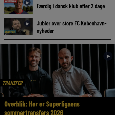
EKSKLUSIVT
►
Færdig i dansk klub efter 2 dage
Jubler over store FC København-
►
nyheder
INTERVIEW
►
TRANSFER
Overblik: Her er Superligaens
sommertransfers 2026