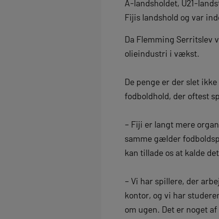
A-landsholdet, U21-landst
Fijis landshold og var i
Da Flemming Serritslev v
olieindustri i vækst.
De penge er der slet ikke 
fodboldhold, der oftest sp
– Fiji er langt mere orga
samme gælder fodboldspill
kan tillade os at kalde d
– Vi har spillere, der ar
kontor, og vi har studere
om ugen. Det er noget af 