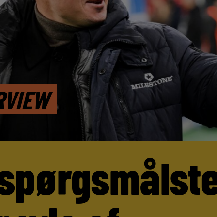
RVIEW
 spørgsmålst