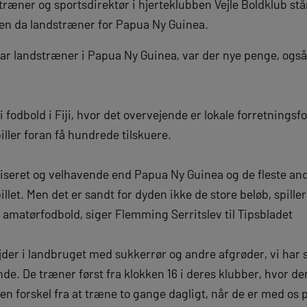
ræner og sportsdirektør i hjerteklubben Vejle Boldklub stå
nden da landstræner for Papua Ny Guinea.
ar landstræner i Papua Ny Guinea, var der nye penge, også 
i fodbold i Fiji, hvor det overvejende er lokale forretningsf
iller foran få hundrede tilskuere.
niseret og velhavende end Papua Ny Guinea og de fleste and
et. Men det er sandt for dyden ikke de store beløb, spillerne
et amatørfodbold, siger Flemming Serritslev til Tipsbladet
bejder i landbruget med sukkerrør og andre afgrøder, vi har s
nde. De træner først fra klokken 16 i deres klubber, hvor de
en forskel fra at træne to gange dagligt, når de er med os 