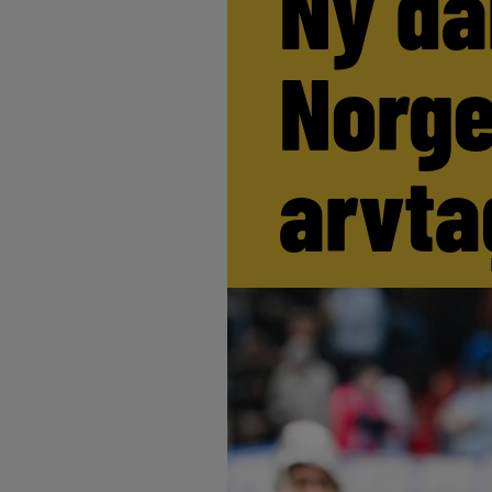
Ny da
Norge
arvta