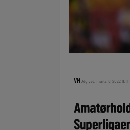
VM
Udgivet: marts 18, 2022 11:11 
Amatørhold
Superligae