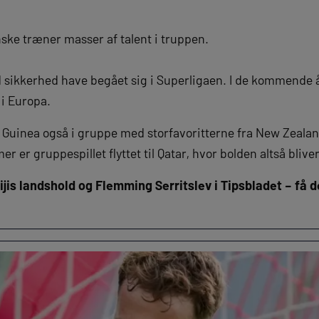
ske træner masser af talent i truppen.
sikkerhed have begået sig i Superligaen. I de kommende år 
 i Europa.
y Guinea også i gruppe med storfavoritterne fra New Zeala
 er gruppespillet flyttet til Qatar, hvor bolden altså blive
ijis landshold og Flemming Serritslev i Tipsbladet – f