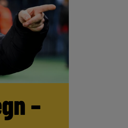
egn –