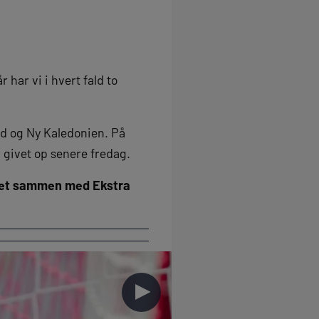
har vi i hvert fald to
nd og Ny Kaledonien. På
r givet op senere fredag.
å det sammen med Ekstra
►