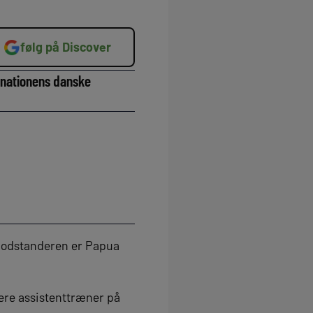
følg på Discover
ø-nationens danske
. Modstanderen er Papua
gere assistenttræner på