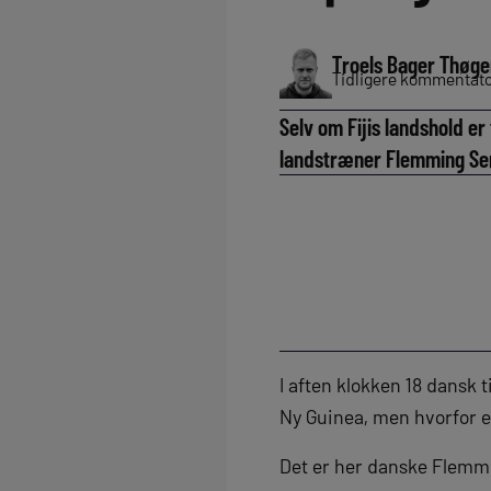
Troels Bager Thøge
Tidligere kommentator
Selv om Fijis landshold er
landstræner Flemming Serr
I aften klokken 18 dansk 
Ny Guinea, men hvorfor e
Det er her danske Flemmi