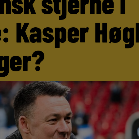
nsk stjerne i
: Kasper Høg
ger?