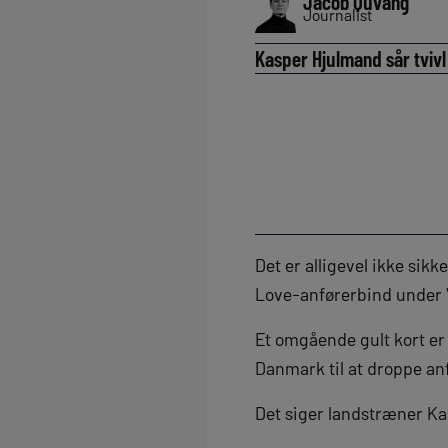
Jacob Quvang
Journalist
Kasper Hjulmand sår tvivl
Det er alligevel ikke sik
Love-anførerbind under 
Et omgående gult kort e
Danmark til at droppe an
Det siger landstræner K