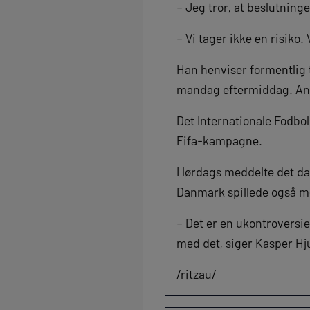
– Jeg tror, at beslutninge
– Vi tager ikke en risiko.
Han henviser formentlig t
mandag eftermiddag. Anfø
Det Internationale Fodbold
Fifa-kampagne.
I lørdags meddelte det da
Danmark spillede også m
– Det er en ukontroversie
med det, siger Kasper H
/ritzau/