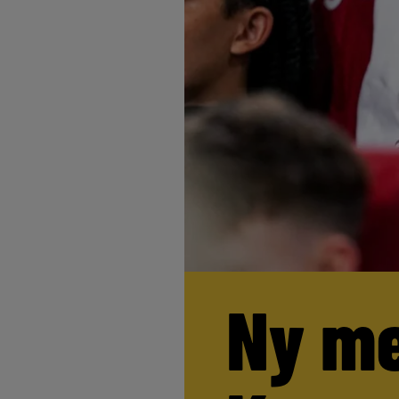
Ny me