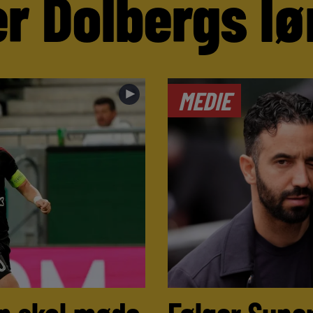
r Dolbergs lø
►
MEDIE