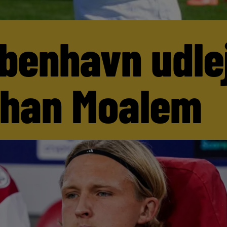
benhavn udle
than Moalem