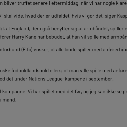
n bliver truffet senere i eftermiddag, når vi har nogle klare
 Vi skal vide, hvad der er udfaldet, hvis vi gør det, siger K
il, at England, der også benytter sig af armbåndet, spille
rer Harry Kane har bebudet, at han vil spille med armbån
forbund (Fifa) ønsker, at alle lande spiller med anførerbind
nske fodboldlandshold ellers, at man ville spille med anfø
ed det under Nations League-kampene i september.
l kampagne. Vi har spillet med det før, og jeg kan ikke se p
julmand.