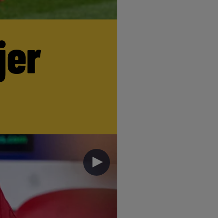
jer
►