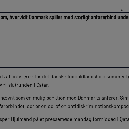
 om, hvorvidt Danmark spiller med særligt anførerbind under
kert, at anføreren for det danske fodboldlandshold kommer ti
VM-slutrunden i Qatar.
r nævnt som en mulig sanktion mod Danmarks anfører, Simo
førerbindet, der er en del af en antidiskriminationskampa
asper Hjulmand på et pressemøde mandag formiddag i Qata