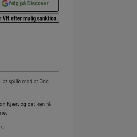
følg på Discover
 VM efter mulig sanktion.
l at spille med et One
n Kjær, og det kan få
gne.
r.