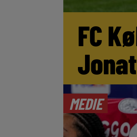
FC Kø
Jona
MEDIE