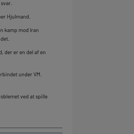
 svar.
asper Hjulmand.
r en kamp mod Iran
det.
, der er en del af en
rerbindet under VM.
roblemet ved at spille