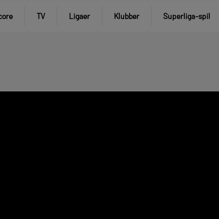
core
TV
Ligaer
Klubber
Superliga-spil