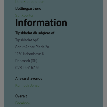
Danskfodbold.com
Bettingpartnere
SpilXperten
Information
TIpsbladet.dk udgives af
Tipsbladet ApS
Sankt Annæ Plads 28
1250 København K
Denmark (DK)
CVR 35 41 57 93
Ansvarshavende
Kenneth Jensen
Overalt
Facebook