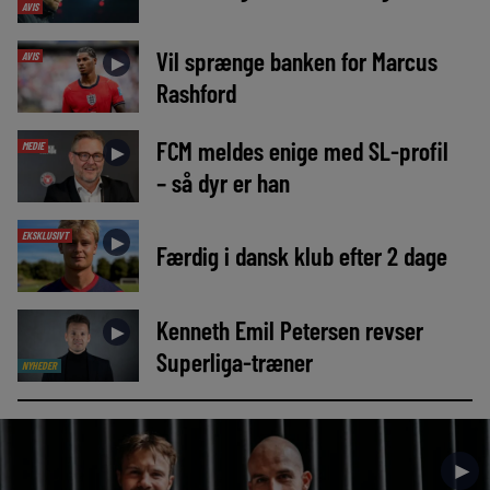
AVIS
Vil sprænge banken for Marcus
AVIS
►
Rashford
FCM meldes enige med SL-profil
MEDIE
►
– så dyr er han
EKSKLUSIVT
►
Færdig i dansk klub efter 2 dage
Kenneth Emil Petersen revser
►
Superliga-træner
NYHEDER
►