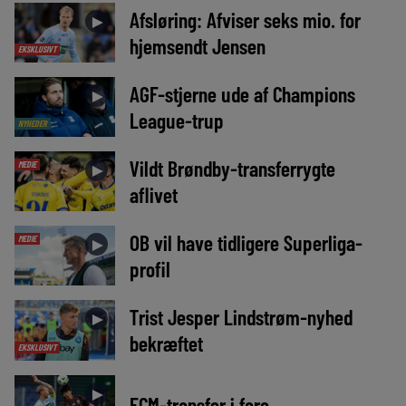
Afsløring: Afviser seks mio. for
►
hjemsendt Jensen
EKSKLUSIVT
AGF-stjerne ude af Champions
►
League-trup
NYHEDER
Vildt Brøndby-transferrygte
MEDIE
►
aflivet
OB vil have tidligere Superliga-
MEDIE
►
profil
Trist Jesper Lindstrøm-nyhed
►
bekræftet
EKSKLUSIVT
►
FCM-transfer i fare