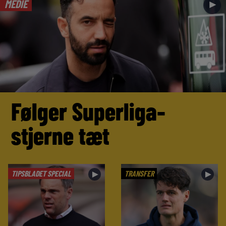
MEDIE
►
Følger Superliga-
stjerne tæt
TIPSBLADET SPECIAL
TRANSFER
►
►