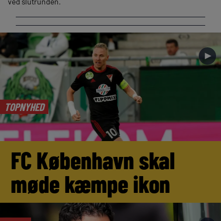
ved slutrunden.
►
TOPNYHED
FC København skal
møde kæmpe ikon