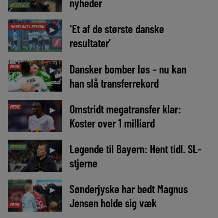
nyheder
INTERVIEW
‘Et af de største danske
TIPSBLADET SPECIAL
►
resultater’
Dansker bomber løs – nu kan
MEDIE
►
han slå transferrekord
Omstridt megatransfer klar:
MEDIE
►
Koster over 1 milliard
Legende til Bayern: Hent tidl. SL-
NYHEDER
►
stjerne
Sønderjyske har bedt Magnus
►
Jensen holde sig væk
MEDIE