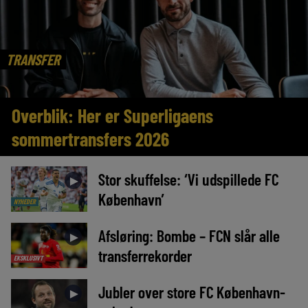
TRANSFER
Overblik: Her er Superligaens
sommertransfers 2026
Stor skuffelse: ‘Vi udspillede FC
►
København’
NYHEDER
Afsløring: Bombe – FCN slår alle
►
transferrekorder
EKSKLUSIVT
Jubler over store FC København-
►