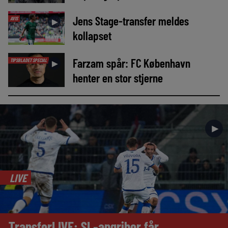
Jens Stage-transfer meldes
AVIS
►
kollapset
Farzam spår: FC København
TIPSBLADET SPECIAL
►
henter en stor stjerne
►
LIVE
TransferLIVE: SL-angriber får