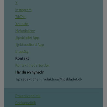
X
Instagram
TikTok
Youtube
Nyhedsbrev
Tipsbladet App
TjekFoodbold App
BlueSky
Kontakt
Kontakt medarbejder
Har du en nyhed?
Tip redaktionen:
redaktion@tipsbladet.dk
Privatilvspolitik
Cookiepolitik