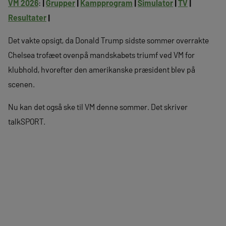
VM 2026
:
|
Grupper
|
Kampprogram
|
Simulator
|
TV
|
Resultater
|
Det vakte opsigt, da Donald Trump sidste sommer overrakte
Chelsea trofæet ovenpå mandskabets triumf ved VM for
klubhold, hvorefter den amerikanske præsident blev på
scenen.
Nu kan det også ske til VM denne sommer. Det skriver
talkSPORT.