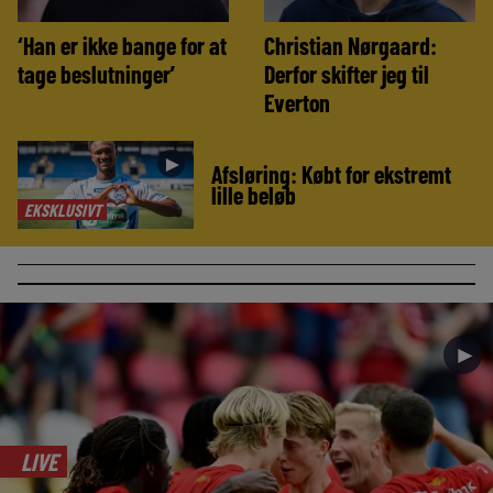
‘Han er ikke bange for at
Christian Nørgaard:
tage beslutninger’
Derfor skifter jeg til
Everton
►
Afsløring: Købt for ekstremt
lille beløb
EKSKLUSIVT
►
LIVE