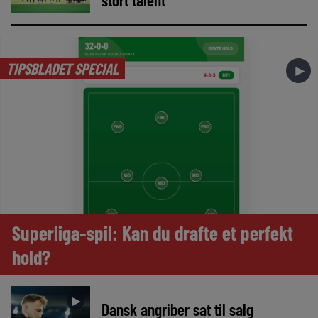
TIPSBLADET SPECIAL
►
Superliga-spil: Kan du drafte et perfekt
hold?
►
Dansk angriber sat til salg