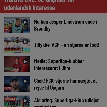
udenlandsk interesse
Nu kan Jesper Lindstrøm ende i
►
Brøndby
AVIS
►
Tillykke, AGF – en stjerne er født!
TIPSBLADETS DOM
Medie: Superliga-klubber
►
interesseret i Uhre
NYHEDER
Chok! FCK-stjerne har nægtet at
►
rejse til Ungarn
LIGE NU
Afsløring: Superliga-klub udlejer
EKSKLUSIVT
►
stort talent