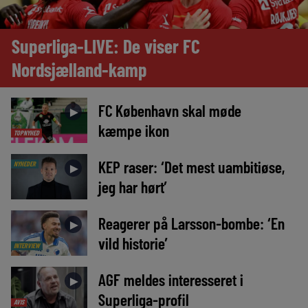
Superliga-LIVE: De viser FC
Nordsjælland-kamp
FC København skal møde
►
kæmpe ikon
TOPNYHED
KEP raser: ‘Det mest uambitiøse,
NYHEDER
►
jeg har hørt’
Reagerer på Larsson-bombe: ‘En
►
vild historie’
INTERVIEW
AGF meldes interesseret i
►
Superliga-profil
AVIS