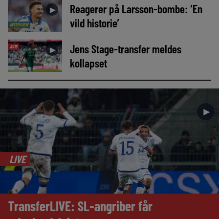
Reagerer på Larsson-bombe: ‘En
►
vild historie’
INTERVIEW
Jens Stage-transfer meldes
AVIS
►
kollapset
►
LIVE
TransferLIVE: SL-angriber får