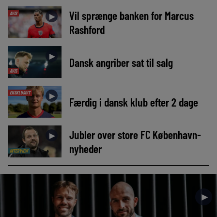
Vil sprænge banken for Marcus
AVIS
►
Rashford
►
Dansk angriber sat til salg
AVIS
EKSKLUSIVT
►
Færdig i dansk klub efter 2 dage
Jubler over store FC København-
►
nyheder
INTERVIEW
►