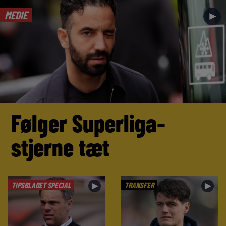
MEDIE
►
Følger Superliga-
stjerne tæt
TIPSBLADET SPECIAL
TRANSFER
►
►