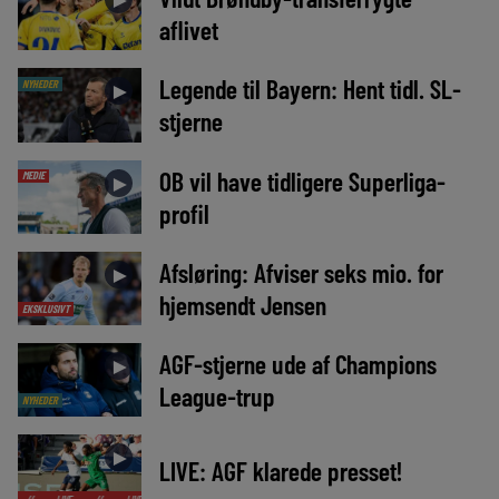
►
aflivet
Legende til Bayern: Hent tidl. SL-
NYHEDER
►
stjerne
OB vil have tidligere Superliga-
MEDIE
►
profil
Afsløring: Afviser seks mio. for
►
hjemsendt Jensen
EKSKLUSIVT
AGF-stjerne ude af Champions
►
League-trup
NYHEDER
►
LIVE: AGF klarede presset!
IVE
//
LIVE
//
LIVE
//
LIVE
//
LIVE
//
LIVE
//
LIVE
//
LIVE