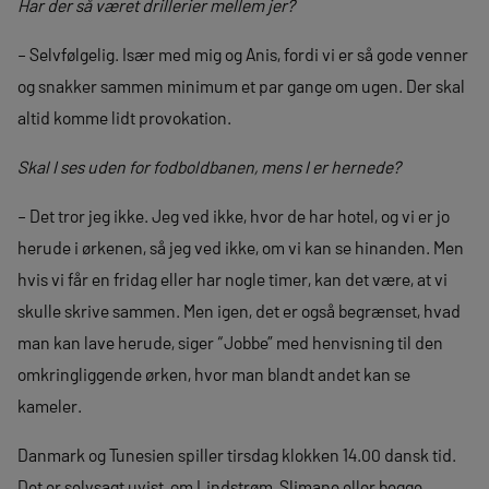
Har der så været drillerier mellem jer?
– Selvfølgelig. Især med mig og Anis, fordi vi er så gode venner
og snakker sammen minimum et par gange om ugen. Der skal
altid komme lidt provokation.
Skal I ses uden for fodboldbanen, mens I er hernede?
– Det tror jeg ikke. Jeg ved ikke, hvor de har hotel, og vi er jo
herude i ørkenen, så jeg ved ikke, om vi kan se hinanden. Men
hvis vi får en fridag eller har nogle timer, kan det være, at vi
skulle skrive sammen. Men igen, det er også begrænset, hvad
man kan lave herude, siger “Jobbe” med henvisning til den
omkringliggende ørken, hvor man blandt andet kan se
kameler.
Danmark og Tunesien spiller tirsdag klokken 14.00 dansk tid.
Det er selvsagt uvist, om Lindstrøm, Slimane eller begge