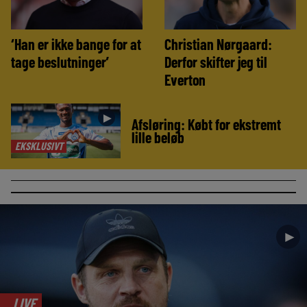
‘Han er ikke bange for at
Christian Nørgaard:
tage beslutninger’
Derfor skifter jeg til
Everton
►
Afsløring: Købt for ekstremt
lille beløb
EKSKLUSIVT
►
LIVE