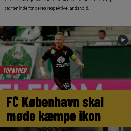
starter inde for deres respektive landshold.
►
TOPNYHED
FC København skal
møde kæmpe ikon