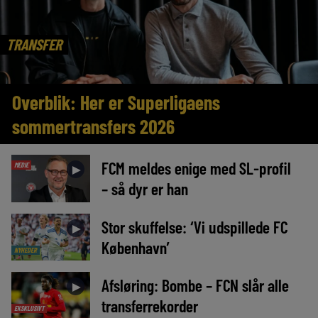
TRANSFER
Overblik: Her er Superligaens
sommertransfers 2026
FCM meldes enige med SL-profil
MEDIE
►
– så dyr er han
Stor skuffelse: ‘Vi udspillede FC
►
København’
NYHEDER
Afsløring: Bombe – FCN slår alle
►
transferrekorder
EKSKLUSIVT