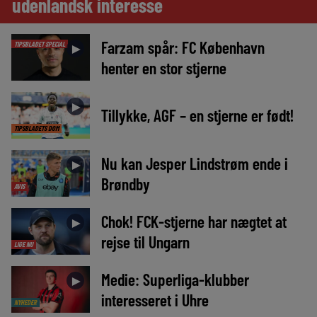
udenlandsk interesse
Farzam spår: FC København
TIPSBLADET SPECIAL
►
henter en stor stjerne
►
Tillykke, AGF – en stjerne er født!
TIPSBLADETS DOM
Nu kan Jesper Lindstrøm ende i
►
Brøndby
AVIS
Chok! FCK-stjerne har nægtet at
►
rejse til Ungarn
LIGE NU
Medie: Superliga-klubber
►
interesseret i Uhre
NYHEDER