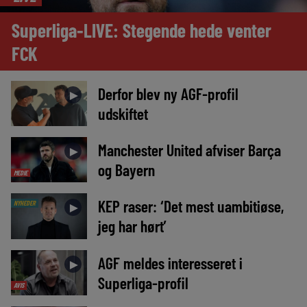
Superliga-LIVE: Stegende hede venter
FCK
Derfor blev ny AGF-profil
►
udskiftet
Manchester United afviser Barça
►
og Bayern
MEDIE
KEP raser: ‘Det mest uambitiøse,
NYHEDER
►
jeg har hørt’
AGF meldes interesseret i
►
Superliga-profil
AVIS