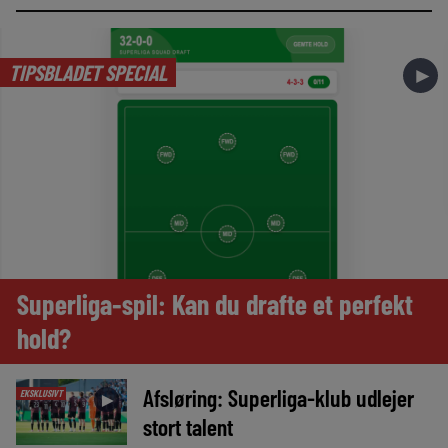
TIPSBLADET SPECIAL
►
Superliga-spil: Kan du drafte et perfekt
hold?
Afsløring: Superliga-klub udlejer
EKSKLUSIVT
►
stort talent