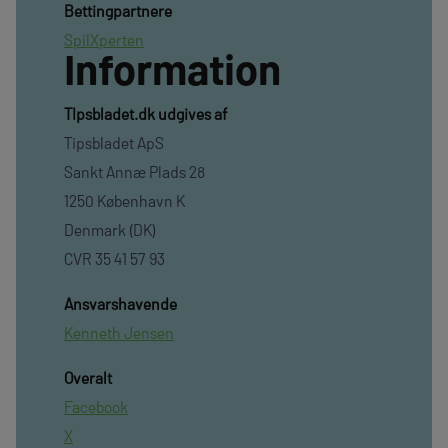
Bettingpartnere
SpilXperten
Information
TIpsbladet.dk udgives af
Tipsbladet ApS
Sankt Annæ Plads 28
1250 København K
Denmark (DK)
CVR 35 41 57 93
Ansvarshavende
Kenneth Jensen
Overalt
Facebook
X