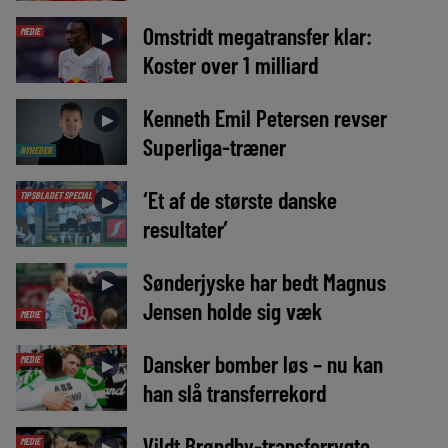
Omstridt megatransfer klar:
MEDIE
►
Koster over 1 milliard
Kenneth Emil Petersen revser
►
Superliga-træner
NYHEDER
‘Et af de største danske
TIPSBLADET SPECIAL
►
resultater’
Sønderjyske har bedt Magnus
►
Jensen holde sig væk
MEDIE
Dansker bomber løs – nu kan
MEDIE
►
han slå transferrekord
Vildt Brøndby-transferrygte
MEDIE