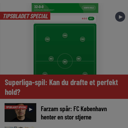
TIPSBLADET SPECIAL
►
Superliga-spil: Kan du drafte et perfekt
hold?
Farzam spår: FC København
TIPSBLADET SPECIAL
►
henter en stor stjerne