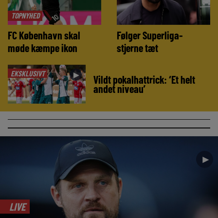
TOPNYHED
FC København skal
Følger Superliga-
møde kæmpe ikon
stjerne tæt
EKSKLUSIVT
►
Vildt pokalhattrick: ‘Et helt
andet niveau’
►
LIVE