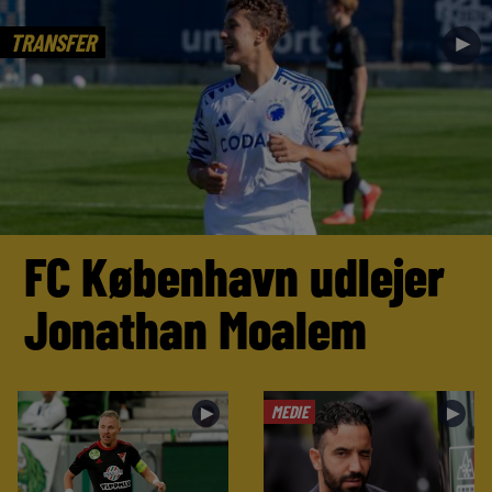
TRANSFER
►
FC København udlejer
Jonathan Moalem
MEDIE
►
►