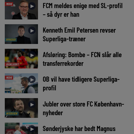
FCM meldes enige med SL-profil
MEDIE
►
– så dyr er han
Kenneth Emil Petersen revser
►
Superliga-træner
NYHEDER
Afsløring: Bombe – FCN slår alle
►
transferrekorder
EKSKLUSIVT
OB vil have tidligere Superliga-
MEDIE
►
profil
Jubler over store FC København-
►
nyheder
INTERVIEW
Sønderjyske har bedt Magnus
►