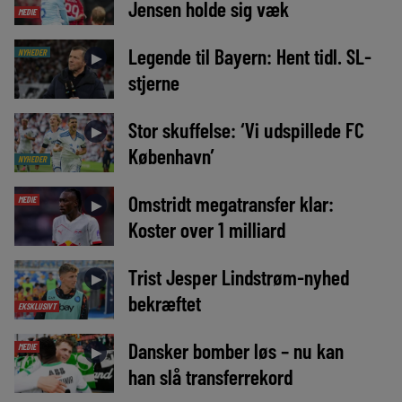
Jensen holde sig væk
MEDIE
Legende til Bayern: Hent tidl. SL-
NYHEDER
►
stjerne
Stor skuffelse: ‘Vi udspillede FC
►
København’
NYHEDER
Omstridt megatransfer klar:
MEDIE
►
Koster over 1 milliard
Trist Jesper Lindstrøm-nyhed
►
bekræftet
EKSKLUSIVT
Dansker bomber løs – nu kan
MEDIE
►
han slå transferrekord