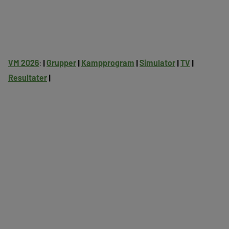
VM 2026
:
|
Grupper
|
Kampprogram
|
Simulator
|
TV
|
Resultater
|