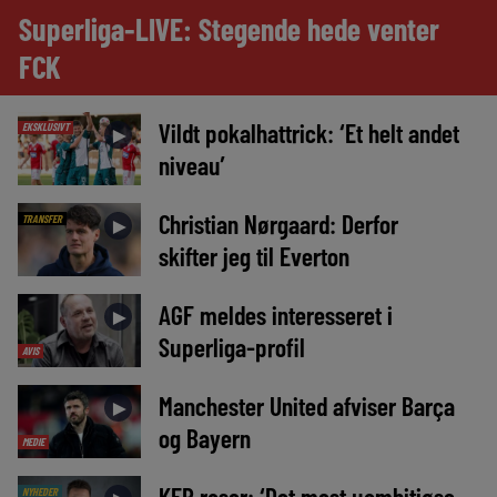
Superliga-LIVE: Stegende hede venter
FCK
Vildt pokalhattrick: ‘Et helt andet
EKSKLUSIVT
►
niveau’
Christian Nørgaard: Derfor
TRANSFER
►
skifter jeg til Everton
AGF meldes interesseret i
►
Superliga-profil
AVIS
Manchester United afviser Barça
►
og Bayern
MEDIE
KEP raser: ‘Det mest uambitiøse,
NYHEDER