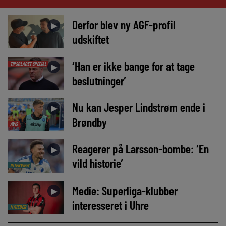
Derfor blev ny AGF-profil
►
udskiftet
‘Han er ikke bange for at tage
TIPSBLADET SPECIAL
►
beslutninger’
Nu kan Jesper Lindstrøm ende i
►
Brøndby
AVIS
Reagerer på Larsson-bombe: ‘En
►
vild historie’
INTERVIEW
Medie: Superliga-klubber
►
interesseret i Uhre
NYHEDER