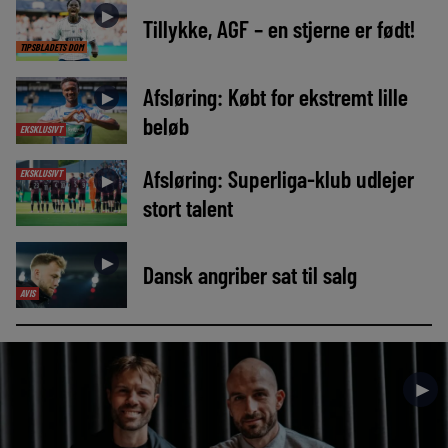
►
Tillykke, AGF – en stjerne er født!
TIPSBLADETS DOM
Afsløring: Købt for ekstremt lille
►
beløb
EKSKLUSIVT
Afsløring: Superliga-klub udlejer
EKSKLUSIVT
►
stort talent
►
Dansk angriber sat til salg
AVIS
►