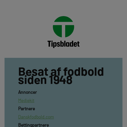
Besat af fodbold
siden 1948
Annoncer
Mediekit
Partnere
Danskfodbold.com
Bettingpartnere