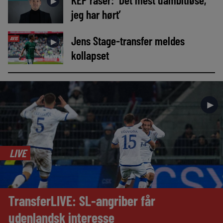
►
jeg har hørt’
Jens Stage-transfer meldes
AVIS
►
kollapset
►
LIVE
TransferLIVE: SL-angriber får
udenlandsk interesse