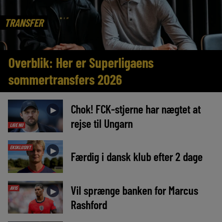
TRANSFER
Overblik: Her er Superligaens
sommertransfers 2026
Chok! FCK-stjerne har nægtet at
►
rejse til Ungarn
LIGE NU
EKSKLUSIVT
►
Færdig i dansk klub efter 2 dage
Vil sprænge banken for Marcus
AVIS
►
Rashford