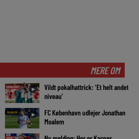
MERE OM
Vildt pokalhattrick: ‘Et helt andet
EKSKLUSIVT
►
niveau’
FC København udlejer Jonathan
TRANSFER
►
Moalem
Ny melding: Her er Kasper
MEDIE