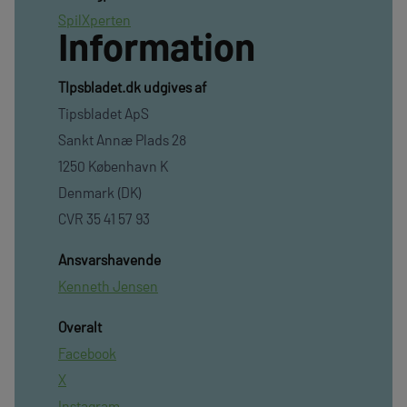
SpilXperten
Information
TIpsbladet.dk udgives af
Tipsbladet ApS
Sankt Annæ Plads 28
1250 København K
Denmark (DK)
CVR 35 41 57 93
Ansvarshavende
Kenneth Jensen
Overalt
Facebook
X
Instagram