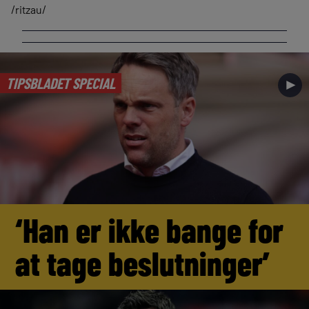
/ritzau/
TIPSBLADET SPECIAL
►
‘Han er ikke bange for
at tage beslutninger’