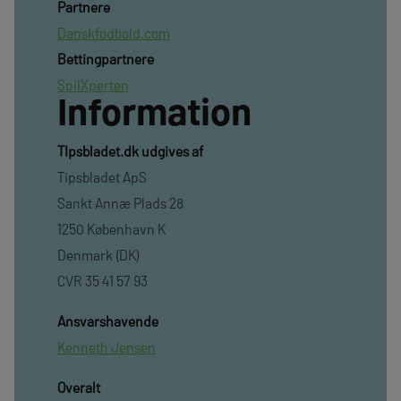
Partnere
Danskfodbold.com
Bettingpartnere
SpilXperten
Information
TIpsbladet.dk udgives af
Tipsbladet ApS
Sankt Annæ Plads 28
1250 København K
Denmark (DK)
CVR 35 41 57 93
Ansvarshavende
Kenneth Jensen
Overalt