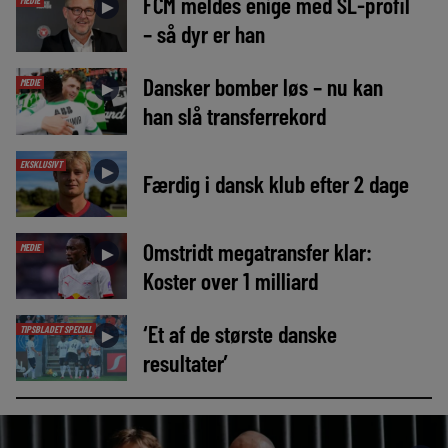
FCM meldes enige med SL-profil
MEDIE
►
– så dyr er han
Dansker bomber løs – nu kan
MEDIE
►
han slå transferrekord
EKSKLUSIVT
►
Færdig i dansk klub efter 2 dage
Omstridt megatransfer klar:
MEDIE
►
Koster over 1 milliard
‘Et af de største danske
TIPSBLADET SPECIAL
►
resultater’