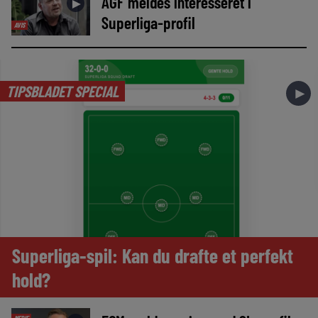
AGF meldes interesseret i
►
Superliga-profil
AVIS
TIPSBLADET SPECIAL
►
Superliga-spil: Kan du drafte et perfekt
hold?