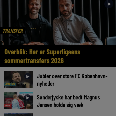
►
TRANSFER
Overblik: Her er Superligaens
sommertransfers 2026
Jubler over store FC København-
►
nyheder
INTERVIEW
Sønderjyske har bedt Magnus
►
Jensen holde sig væk
MEDIE