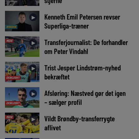
stjerne
Kenneth Emil Petersen revser
►
Superliga-træner
NYHEDER
Transferjournalist: De forhandler
MEDIE
►
om Peter Vindahl
Trist Jesper Lindstrøm-nyhed
►
bekræftet
EKSKLUSIVT
Afsløring: Næstved gør det igen
►
– sælger profil
EKSKLUSIVT
Vildt Brøndby-transferrygte
MEDIE
►
aflivet