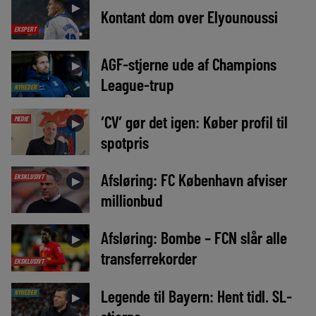
►
Kontant dom over Elyounoussi
EKSPERT
AGF-stjerne ude af Champions
►
League-trup
NYHEDER
‘CV’ gør det igen: Køber profil til
MEDIE
►
spotpris
Afsløring: FC København afviser
EKSKLUSIVT
►
millionbud
Afsløring: Bombe – FCN slår alle
►
transferrekorder
EKSKLUSIVT
Legende til Bayern: Hent tidl. SL-
NYHEDER
►