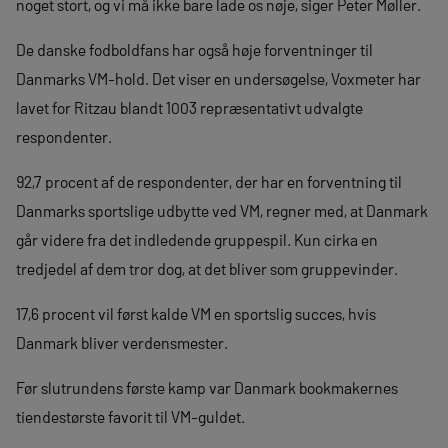
noget stort, og vi må ikke bare lade os nøje, siger Peter Møller.
De danske fodboldfans har også høje forventninger til
Danmarks VM-hold. Det viser en undersøgelse, Voxmeter har
lavet for Ritzau blandt 1003 repræsentativt udvalgte
respondenter.
92,7 procent af de respondenter, der har en forventning til
Danmarks sportslige udbytte ved VM, regner med, at Danmark
går videre fra det indledende gruppespil. Kun cirka en
tredjedel af dem tror dog, at det bliver som gruppevinder.
17,6 procent vil først kalde VM en sportslig succes, hvis
Danmark bliver verdensmester.
Før slutrundens første kamp var Danmark bookmakernes
tiendestørste favorit til VM-guldet.