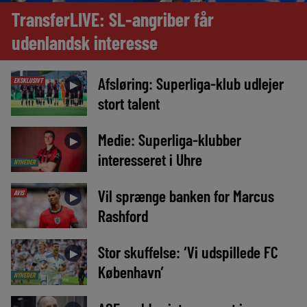
TransferLIVE: SL-angriber får
udenlandsk interesse
Afsløring: Superliga-klub udlejer
EKSKLUSIVT
►
stort talent
Medie: Superliga-klubber
►
interesseret i Uhre
NYHEDER
Vil sprænge banken for Marcus
AVIS
►
Rashford
Stor skuffelse: ‘Vi udspillede FC
►
København’
NYHEDER