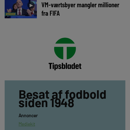
VM-værtsbyer mangler millioner
►
fra FIFA
NYHEDER
Besat af fodbold
siden 1948
Annoncer
Mediekit