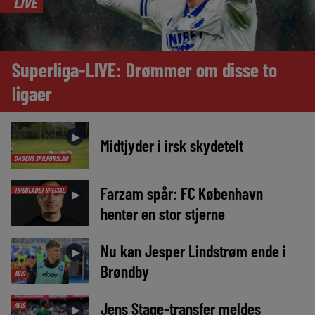
LIVE
Superliga-LIVE: Drømmer om disse to
ligaer
►
Midtjyder i irsk skydetelt
DAGENS SPILFORSLAG
Farzam spår: FC København
TIPSBLADET SPECIAL
►
henter en stor stjerne
Nu kan Jesper Lindstrøm ende i
►
Brøndby
AVIS
Jens Stage-transfer meldes
AVIS
►