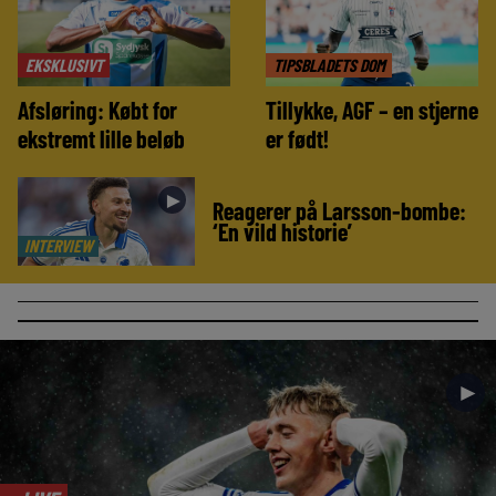
EKSKLUSIVT
TIPSBLADETS DOM
Afsløring: Købt for
Tillykke, AGF – en stjerne
ekstremt lille beløb
er født!
►
Reagerer på Larsson-bombe:
‘En vild historie’
INTERVIEW
►