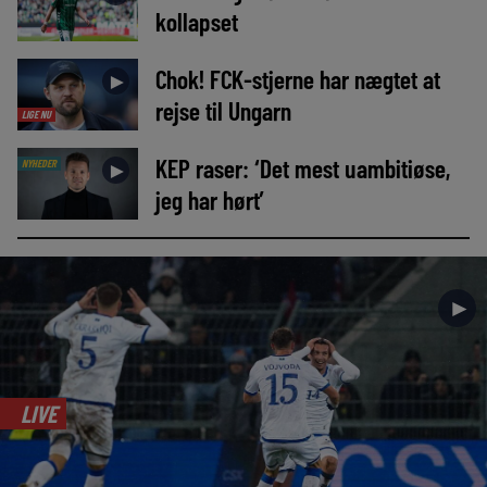
kollapset
Chok! FCK-stjerne har nægtet at
►
rejse til Ungarn
LIGE NU
KEP raser: ‘Det mest uambitiøse,
NYHEDER
►
jeg har hørt’
►
LIVE