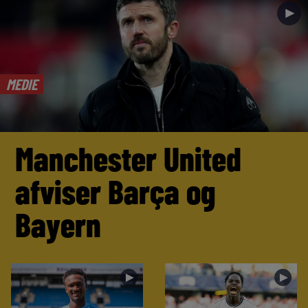
►
MEDIE
Manchester United
afviser Barça og
Bayern
►
►